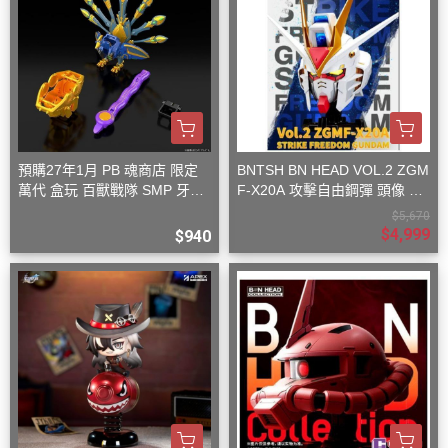
預購27年1月 PB 魂商店 限定
BNTSH BN HEAD VOL.2 ZGM
萬代 盒玩 百獸戰隊 SMP 牙吠
F-X20A 攻擊自由鋼彈 頭像 53
孔雀王 & 牙吠眼鏡蛇
x59x32cm
$5,670
$4,999
$940