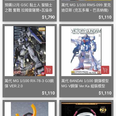
預購12月 GSC 黏土人 聖騎士
萬代 MG 1/100 RMS-099 里克
之戰 奮戰 拉姆雷薩爾=瓦倫泰
迪亞斯 (克瓦多羅・巴吉納機)
$1,790
$1,110
萬代 MG 1/100 RX-78-3 G3鋼
萬代 BANDAI 1/100 鋼彈模型
彈 VER.2.0
MG V鋼彈 Ver.Ka 組裝模型
$1,110
$1,110