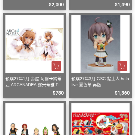
型
n 組裝模型
$2,000
$1,490
預購27年1月 壽屋 阿爾卡納蒂
預購27年3月 GSC 黏土人 holo
亞 ARCANADEA 露米蒂雅 Firs
live 夏色祭 再版
t Engage Ver. 組裝
$780
$1,360