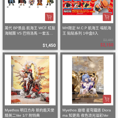
萬代 BP景品 航海王 WCF 紅髮
MH限定 M.C.P 航海王 喵航海
海賊團 VS 巴特洛馬 一套五款
王 貼貼系列 1中盒8入
+一隨機
$2,480
$2,150
$1,450
Myethos 明日方舟 新約能天使
Myethos 崩壞 星穹鐵道 Diora
精英二Ver 1/7 附特典
ma 知更鳥 夜色流光溢彩Ver