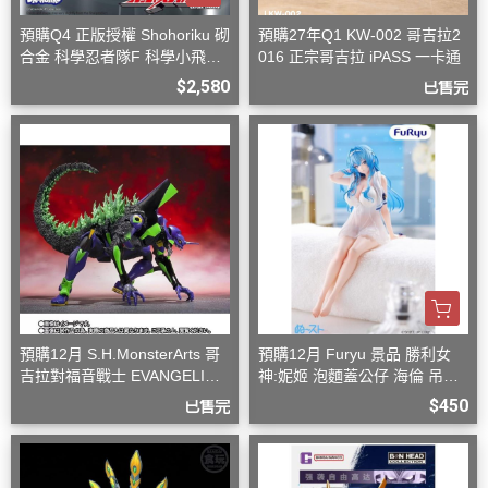
預購Q4 正版授權 Shohoriku 砌
預購27年Q1 KW-002 哥吉拉2
合金 科學忍者隊F 科學小飛俠
016 正宗哥吉拉 iPASS 一卡通
旋風斯巴達
$2,580
已售完
預購12月 S.H.MonsterArts 哥
預購12月 Furyu 景品 勝利女
吉拉對福音戰士 EVANGELION
神:妮姬 泡麵蓋公仔 海倫 吊帶
初號機 G覺醒形態
洋裝ver.(附特典)
$450
已售完