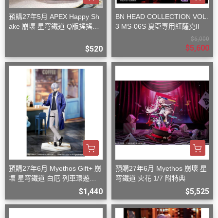
預購27年5月 APEX Happy Sh
BN HEAD COLLECTION VOL.
ake 崩壞 星穹鐵道 Q版搖搖樂
3 MS-06S 夏亞專用紅薩克II
波提歐
$6,000
$5,600
$520
預購27年6月 Myethos Gift+ 崩
預購27年6月 Myethos 崩壞 星
壞 星穹鐵道 白厄 列車環遊記V
穹鐵道 火花 1/7 附特典
er 1/8
$1,440
$5,525