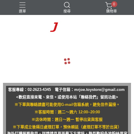
0
選單
搜尋
購物車
navigate_before
navigate_next
客服專線：02-2623-4345 電子信箱：
mrjoe.toystore@gmail.com
<歡迎直接來電、來信。或使用本站「聯絡我們」留訊功能>
※下單與聯絡請盡可能使用G-mail信箱系統，避免信件漏接。
※客服時間：週二～週六 12:00~20:00
※店休時間：週日～週一 暫停出貨與客服
※下單成立後隔日處理訂單，預休順延（處理訂單不等於出貨）
海外訂購服務啟用，詳情請見頁面最下方資訊，熱烈歡迎各地粉絲買家