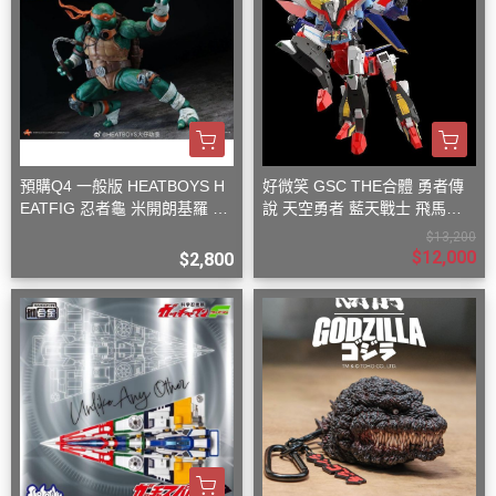
預購Q4 一般版 HEATBOYS H
好微笑 GSC THE合體 勇者傳
EATFIG 忍者龜 米開朗基羅 1/
說 天空勇者 藍天戰士 飛馬戰
9
士
$13,200
$12,000
$2,800