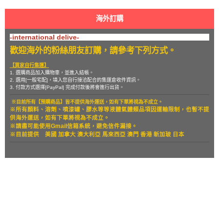
海外訂購
-international delive-
歡迎海外的粉絲朋友訂購，請參考下列方式。
【買家自行集運】
1. 選購商品加入購物車，並進入結帳。
2. 選用[一般宅配]，填入您自行接洽配合的集運倉收件資訊。
3. 付款方式選擇[PayPal] 完成付款後將會進行出貨。
※目前所有【預購商品】皆不提供海外運送，如有下單將視為不成立。
※所有顏料、溶劑、噴漆罐、膠水等等液體氣體類品項因運輸限制，也暫
不提
供海外運送，如有下單將視為不成立。
※請盡可能使用Gmail信箱系統，避免信件漏接。
※目前提供
美國 加拿大 澳大利亞 馬來西亞 澳門 香港 新加玻 日本
關於
全部商品