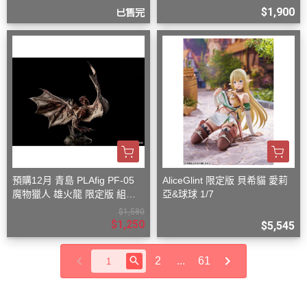
$1,900
已售完
預購12月 青島 PLAfig PF-05
AliceGlint 限定版 貝希貓 愛莉
魔物獵人 雄火龍 限定版 組裝
亞&球球 1/7
模型
$1,580
$1,250
$5,545
2
...
61