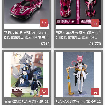
預購27年3月 代理 MH CFC H
預購27年3月 代理 MH限定 CF
E 閃電霹靂車 繼承之豹魂 美洲
C HE 閃電霹靂車 繼承之豹魂
豹 Z-6
美洲豹 Z-6 Z-7 套組
$710
$1,770
青島 KEMOPLA 獸普拉 SP-02
PLAMAX 組裝模型 罪姬 GP-12