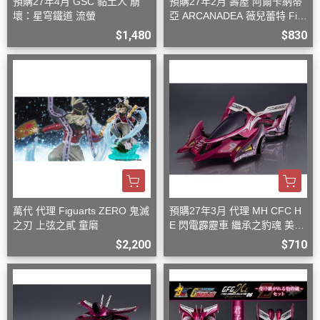
預購27年4月 GSC 黏土人 崩
預購27年2月 壽屋 阿爾卡納蒂
壞：星穹鐵道 流螢
亞 ARCANADEA 薇兒蕾特 Firs
t Engage Ver. 組裝
$1,480
$830
萬代 代理 Figuarts ZERO 鬼滅
預購27年3月 代理 MH CFC H
之刃 上弦之貳 童磨
E 閃電霹靂車 繼承之豹魂 美洲
豹 Z-7
$2,200
$710