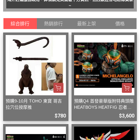
~
綜合排行
熱銷排行
最新上架
價格
預購9-10月 TOHO 東寶 哥吉
預購Q4 首發豪華版附特典頭雕
拉穴位按摩推
HEATBOYS HEATFIG 忍者龜
米開朗基羅 1/9
$780
$3,600