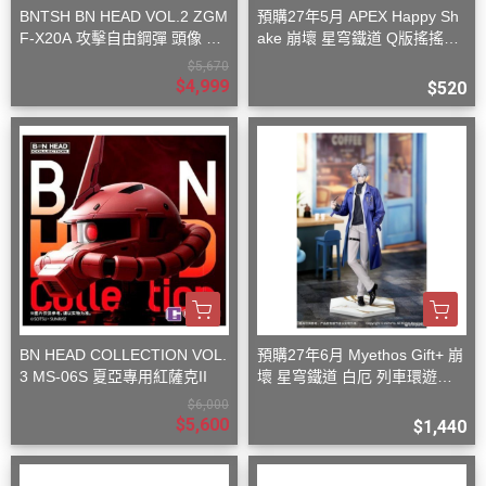
BNTSH BN HEAD VOL.2 ZGM
預購27年5月 APEX Happy Sh
F-X20A 攻擊自由鋼彈 頭像 53
ake 崩壞 星穹鐵道 Q版搖搖樂
x59x32cm
波提歐
$5,670
$4,999
$520
BN HEAD COLLECTION VOL.
預購27年6月 Myethos Gift+ 崩
3 MS-06S 夏亞專用紅薩克II
壞 星穹鐵道 白厄 列車環遊記V
er 1/8
$6,000
$5,600
$1,440