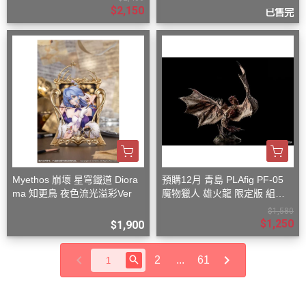
$2,150
已售完
Myethos 崩壞 星穹鐵道 Diora
預購12月 青島 PLAfig PF-05
ma 知更鳥 夜色流光溢彩Ver
魔物獵人 雄火龍 限定版 組裝
模型
$1,580
$1,250
$1,900
2
...
61