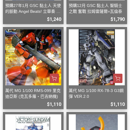
預購27年1月 GSC 黏土人 天使
預購12月 GSC 黏土人 聖騎士
的脈動 Angel Beats! 立華奏 再
之戰 奮戰 拉姆雷薩爾=瓦倫泰
版
$1,240
$1,790
萬代 MG 1/100 RMS-099 里克
萬代 MG 1/100 RX-78-3 G3鋼
迪亞斯 (克瓦多羅・巴吉納機)
彈 VER.2.0
$1,110
$1,110