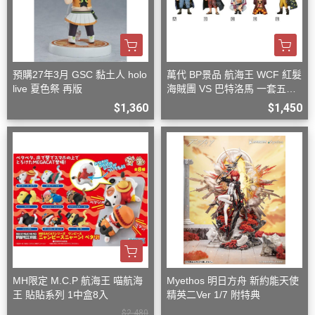
預購27年3月 GSC 黏土人 holo
萬代 BP景品 航海王 WCF 紅髮
live 夏色祭 再版
海賊團 VS 巴特洛馬 一套五款
+一隨機
$1,360
$1,450
MH限定 M.C.P 航海王 喵航海
Myethos 明日方舟 新約能天使
王 貼貼系列 1中盒8入
精英二Ver 1/7 附特典
$2,480