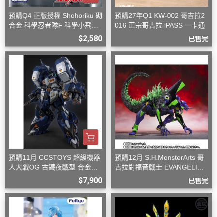
預購Q4 正版授權 Shohoriku 砌
預購27年Q1 KW-002 哥吉拉2
合金 科學忍者隊F 科學小飛俠
016 正宗哥吉拉 iPASS 一卡通
旋風斯巴達
$2,580
已售完
預購11月 CCSTOYS 超級機器
預購12月 S.H.MonsterArts 哥
人大戰OG 古鐵夜戰型 合金可
吉拉對福音戰士 EVANGELION
動完成品
初號機 G覺醒形態
$7,900
已售完