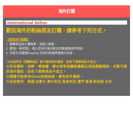
海外訂購
-international delive-
歡迎海外的粉絲朋友訂購，請參考下列方式。
【買家自行集運】
1. 選購商品加入購物車，並進入結帳。
2. 選用[一般宅配]，填入您自行接洽配合的集運倉收件資訊。
3. 付款方式選擇[PayPal] 完成付款後將會進行出貨。
※目前所有【預購商品】皆不提供海外運送，如有下單將視為不成立。
※所有顏料、溶劑、噴漆罐、膠水等等液體氣體類品項因運輸限制，也暫
不提
供海外運送，如有下單將視為不成立。
※請盡可能使用Gmail信箱系統，避免信件漏接。
※目前提供
美國 加拿大 澳大利亞 馬來西亞 澳門 香港 新加玻 日本
關於
全部商品