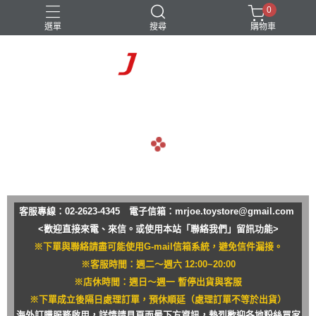
0
選單
搜尋
購物車
navigate_before
navigate_next
客服專線：02-2623-4345 電子信箱：
mrjoe.toystore@gmail.com
<歡迎直接來電、來信。或使用本站「聯絡我們」留訊功能>
※下單與聯絡請盡可能使用G-mail信箱系統，避免信件漏接。
※客服時間：週二～週六 12:00~20:00
※店休時間：週日～週一 暫停出貨與客服
※下單成立後隔日處理訂單，預休順延（處理訂單不等於出貨）
海外訂購服務啟用，詳情請見頁面最下方資訊，熱烈歡迎各地粉絲買家