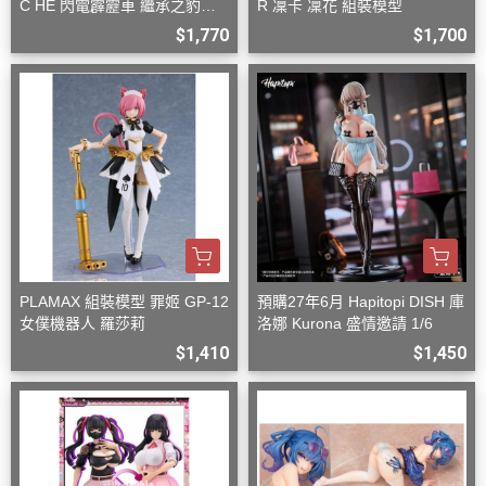
C HE 閃電霹靂車 繼承之豹魂
R 凜卡 凜花 組裝模型
美洲豹 Z-6 Z-7 套組
$1,770
$1,700
PLAMAX 組裝模型 罪姬 GP-12
預購27年6月 Hapitopi DISH 庫
女僕機器人 羅莎莉
洛娜 Kurona 盛情邀請 1/6
$1,410
$1,450