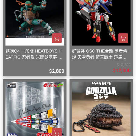
預購Q4 一般版 HEATBOYS H
好微笑 GSC THE合體 勇者傳
EATFIG 忍者龜 米開朗基羅 1/
說 天空勇者 藍天戰士 飛馬戰
9
士
$13,200
$12,000
$2,800