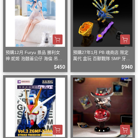
預購12月 Furyu 景品 勝利女
預購27年1月 PB 魂商店 限定
神:妮姬 泡麵蓋公仔 海倫 吊帶
萬代 盒玩 百獸戰隊 SMP 牙吠
洋裝ver.(附特典)
孔雀王 & 牙吠眼鏡蛇
$450
$940