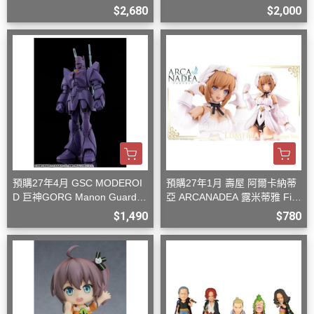
型
$2,680
$2,000
預購27年4月 GSC MODEROI
預購27年1月 壽屋 阿爾卡納蒂
D 巨神GORG Manon Guardia
亞 ARCANADEA 露米蒂雅 Firs
n 組裝模型
t Engage Ver. 組裝
$1,490
$780