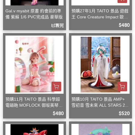
Gal.v myabit 原畫 約會前的準
預購27年1月 TAITO 景品 遊戲
備 紫蘇 1/6 PVC完成品 豪華版
王 Core Creature Impact 歐西
里斯的天空龍
$480
已售完
預購11月 TAITO 景品 科學超
預購10月 TAITO 景品 AMP+
電磁砲 MOFLOCK 御坂美琴
雪初音 雪未來 ALL STARS 20
毛絨兔女郎裝
13版 白無垢
$480
$520