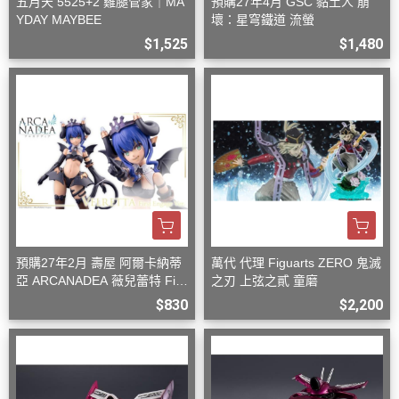
五月天 5525+2 雞腿管家｜MA
預購27年4月 GSC 黏土人 崩
YDAY MAYBEE
壞：星穹鐵道 流螢
$1,525
$1,480
預購27年2月 壽屋 阿爾卡納蒂
萬代 代理 Figuarts ZERO 鬼滅
亞 ARCANADEA 薇兒蕾特 Firs
之刃 上弦之貳 童磨
t Engage Ver. 組裝
$830
$2,200