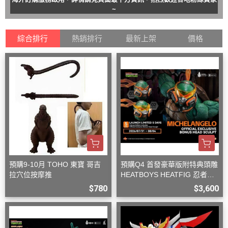
~
綜合排行
熱銷排行
最新上架
價格
預購9-10月 TOHO 東寶 哥吉
預購Q4 首發豪華版附特典頭雕
拉穴位按摩推
HEATBOYS HEATFIG 忍者龜
米開朗基羅 1/9
$780
$3,600