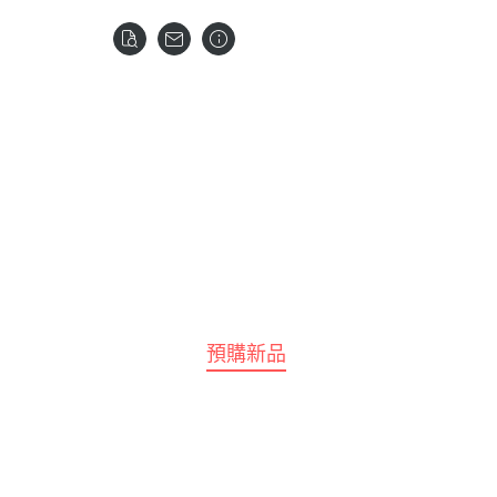
全部商品
預購新品
鋼彈模型
LEGO 樂高
壽屋 Katobukiya
富士美 FUJIMI
百
水星的魔女
SPY×FA
摩多 MODO 工具漆料
西班牙 Acrylicos Va
Frame Arms Girl 骨裝機娘 /
富士美 Fujimi 船艦類
MEG
1/100 MG
七龍珠
Megami Device 女神裝置
MODO 工具耗材
Model Color 模型色
富士美 Fujimi 汽車類
MEG
1/100 RE系列
航海王 海賊