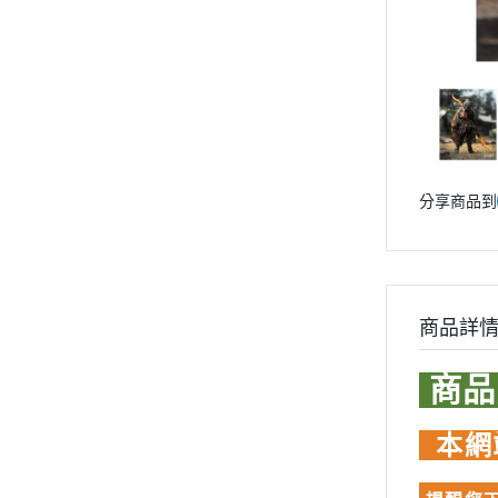
青島社 AOSHIMA
Markings 遮噴片
1/144 創鬥者系列配件包
迪士尼卡通 
其他品牌
樹脂造型套件
1/48 MEGA SIZE
LOVE LIV
汽機車模型
葉片/植物套件
1/60 PG
我的英雄
軍事模型
哈囉/迷你凱 吉祥物系列
精靈寶可
模型工具分類
SD/BB戰士
數碼寶貝
摩多 MODO 工具漆料
分享商品到
BB戰士 LEGENDBB
魔物獵人Mon
西班牙 Acrylicos Vallejo
SD鋼彈世界 群英集 / 三國創傑
魔神英雄
品牌工具漆料
傳
魔動王
MADWORKS專區
BB戰士 三國傳
Phrozen 3D列印相關
Marvel
商品詳
BB戰士 SD戰國傳
關於
DC宇宙 
商
密斯特喬模型製作報名
SDCS系列
無敵鐵金剛
大秘寶-媽見打
EXSD EX-STANDARD
假面騎士 Ka
本網
AirBeast 水性漆系列
EX MODEL 系列
名偵探柯