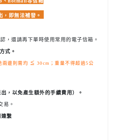
hotmail等信箱
發出，即無法補發。
確認，還請再下單時使用常用的電子信箱。
方式。
其他兩邊則需均
≦
30cm；重量不得超過5公
提出，以免產生額外的手續費用）。
交易。
們連繫