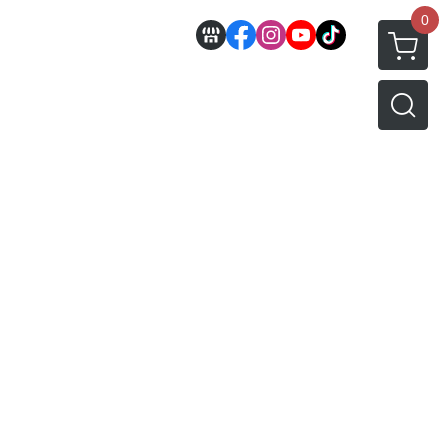
0
邊
好微笑 GoodSmile
田宮 TAMIYA
機車模型
軍事模型
模型工具分類
MODEROID 組裝模型
田宮汽車類
 3D列印相關
關於
密斯特喬模型製作報名
戰車/坦克
放大鏡工具
/ SEGA /
POP UP PARADE
田宮軍事模類
設備
模型課程介紹
軍用車輛
LED 發光組件 燈飾
黏土人 Nendoroid
田宮機車類