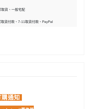
蝕刻片
家取貨
一般宅配
舊化工具
家取貨付款
7-11取貨付款
PayPal
情景表現、場景製作
模型膠水
其他工具
訂購通知