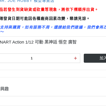
R. JOE HOBBY 模型專賣店
3M 研磨海綿
ansformers
商品若發生到貨缺貨或砍量等現象，將依下標順序出貨。
3M 遮蓋膠帶
.k 機甲系列
3M 防毒面具/口罩
正確發貨日期可能因各種廠商因素改變，懇請見諒。
GSI 郡氏 溶劑
支持與購買，如有服務不周，還請給我們建議，我們會再
～
GSI 郡氏 Mr.Color 硝基漆
GSI 郡氏 Mr.Color H 系列 水性
NART Action 1/12 可動 黑神話 悟空 廣智
漆
GSI 郡氏 Mr.Color N 系列 環保
加
水性漆
GSI 郡氏 Mr.Color SVC系列 軟
膠專用水性漆
GSI 郡氏 Mr.Color 噴罐
有興趣
GSI 郡氏 Mr. Hobby 工具系列
御電館 ODENKAN 溶劑