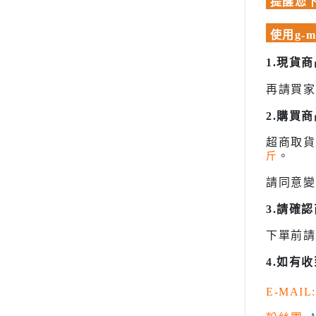
模型專用地台（Action Base)
提醒您下
聖衣神話
懷舊老模
洛伊德ZOI
使用g-
限定版套件
初音未來
1.現貨
BUILDERS PARTS 製作家零件
頭文字D
再請買家
HD
裝甲騎兵
2.購買
攻殼機動
超商取
五星物語
斤
。
JOJO的
請同意變
閃電霹靂
3.請確
超級機器
下單前請
超人力霸王 
4.如有
超時空要
星際大戰 S
E-MAIL:
櫻花大戰