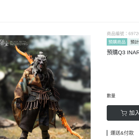
軟膠類 公仔 / 玩具
萬榮國際WJ 工具 / 漆料
MAD 蝕刻片
列印耗材樹脂
青島社軍事
GK、改造套件
車手人物/
ngelion
七龍珠
超合金魂系列
可動公仔 / 可動玩偶
彩
TAMIYA 田宮 工具耗材
MAD GK改造套件
青島社其他模型
海雅 HIYA
超人力霸王
S.H.Figuarts 可動
轉蛋 食玩 盒玩 盲盒
TAMIYA 田宮 溶劑
MAD 研磨膏系列
BE@RBRICK 庫柏力克
人
30 MINUTES FANTASY
S.H.MonsterArts 可動
動漫週邊收藏品
裝甲王牌色彩
TAMIYA 田宮 琺瑯漆
MAD 砂紙工具
商品編號：
6972
WAVE 模型套件
鋼彈
30 MINUTES MISSIONS
GUNDAM UNIVERSE
預購商品
預計
各款式拼圖
 高階色彩
TAMIYA 田宮 水性漆
MAD 服飾
造型村 VOLKS
30 MINUTES SISTERS
Figuarts mini 可動公仔
預購Q3 INAR
模型相關書籍
景效果
TAMIYA 田宮 硝基漆
鋼魂 水貼
孩之寶 HASBRO
開始的異世界生活
境界戰機
SMP 盒玩 組裝模型
s 風化效果漆
TAMIYA 田宮 噴罐
鋼魂 蝕刻片
風雷模型 / 風雷可動 FLA
數碼寶貝
戰隊玩具
面底漆
TAMIYA 田宮 PS 噴罐
NERON 工具系列
中動玩具 系列
海賊王/偉大的航道
萬代 運動育成手環 / 記憶卡
TAMIYA 田宮 TS 噴罐
HEDGEHOG 電子/焊接 工具
長谷川 HASEGAWA
生變成史萊姆這檔事
新世紀福音戰士 EVA
NXEDGE STYLE
邊境模型 BORDER
多美 TAKARATOMY
數量
宇宙戰艦大和號
聖鬥士聖衣神話
色彩
WAVE 膠板類
海洋堂 KAIYODO
櫻花大戰
KERORO魂
加
屬色
WAVE 膠條類
三花 TAKOM
 通靈童子
驚爆危機
WAVA 金屬棒類
山口式自在置物
金剛 怪獸宇宙
組裝人偶類
運送&付款
WAVE 改造補品
MEDICOS 超像可動
卜力
精靈寶可夢/神奇寶貝