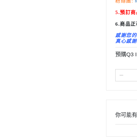
粉絲團:
M
變形金剛 Tr
5.預訂
橫山宏 Ma
6.商品
感謝您的
真心感謝
預購Q3 I
你可能