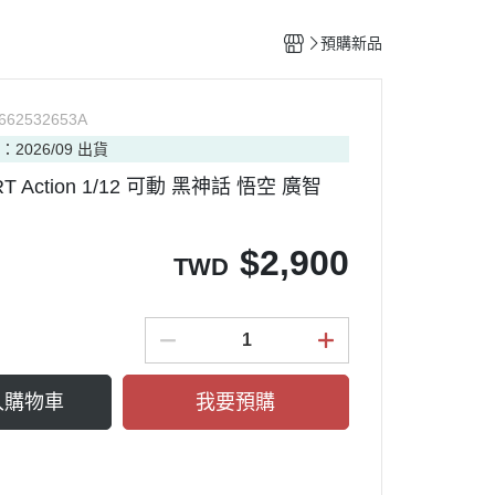
整備團隊套組
特殊/工程車種
水貼紙專區
figma可動系列
動物系列 四驅車
預購新品
船艦類模型
斜口鉗
ACT MODE 系列
四驅車 零件 / 配件
熊
戰鬥機/飛行器
刀具
PLAMAX
662532653A
戰鬥人員/裝備
銼刀
：2026/09 出貨
油漆筆/麥克筆/鋼彈麥克筆
T Action 1/12 可動 黑神話 悟空 廣智
噴筆/噴漆設備
ME
模型畫筆
$
2,900
TWD
鑷子
砂紙
噴罐 補土/保護漆
補土
入購物車
我要預購
空罐
模型改造零件/膠板
金屬改造套件