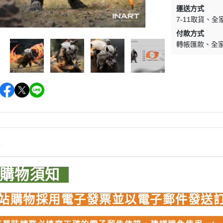
運送方式
WAVE 其他工具類
千值錬 系列
DISNEY
LBX 紙箱戰機
7-11取貨
全
WAVE 研磨工具
御模道 系列
E
其他種類模型
付款方式
GodHand 神之手 研磨工具
轉帳匯款
全
THREE ZERO 系列
學院
GodHand 神之手 畫筆類
造型大師 竹谷隆之
夢 神奇寶貝
GodHand 神之手 尖嘴鉗/工作鉗
呂旻恩作品 GK系列
類
其他品牌組裝模型
sterHunter
GodHand 神之手 斜口鉗
其他科幻模型
傳
GodHand 神之手 鑽頭類
GodHand 神之手 其他工具類
 漫威 超級英雄
情
模型向上委員會
超級英雄
品購物須知
德國 MOLOTOW 工具
 大魔神 真蓋特 系列
INFINITY 噴筆/工具
men Rider
站購物採用電子發票並以電子郵件發送
IWATA 岩田 工具系列
南
SPARMAX 噴漆設備