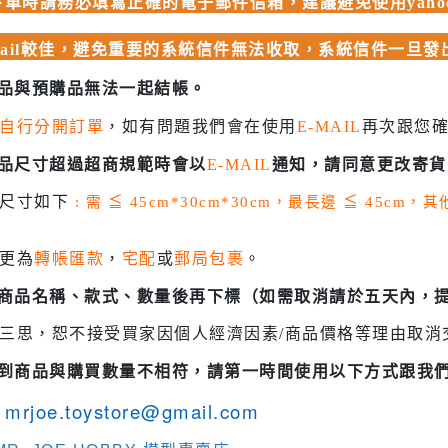
單時請務必填寫正確的電子郵件信箱，建議避免使用yahoo、
 聖鬥士星矢
HIQPARTS 工具/材料
DS
mail較佳，避免重要的系統信件無法收取，系統信件一旦
HOBBY BASE 工具/零件 系列
商品與預購品無法一起結帳。
TSUNODA 角田 斜口鉗
自行分開訂單
，如有問題我們會在使用
E-MAIL
再次跟您
TSUNODA 角田 工具鉗
USTAR 優速達
商品尺寸超過超商規範時會以
E-MAIL
通知，請同意更改寄貨
隊
MASTER TOOLS 銅棒
貨尺寸如下
: 需
≦
45cm*30cm*30cm，最長邊
≦
45cm，
MASTER TOOLS 其他工具
奇妙冒險
更為
轉帳匯款
，
宅配
或
郵局包裹
。
蓋亞 GAIA 工具
車
蓋亞 GAIA 模型漆
認商品名稱、款式、數量後再下標（如需取消請於五天內，
人大戰
E7 硝基漆
三思，恕不接受買家因個人經濟因素/商品價格等理由取消
Ultraman
E7 溶劑
收到商品與購買數量不相符，請第一時間使用以下方式跟我
塞
長谷川 HASEGAWA 工具
TAR WARS
mrjoe.toystore@gmail.com
GIC 虎爪工具系列