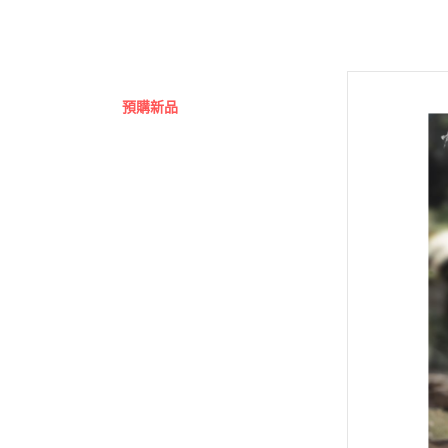
Hexa Gear 六角機牙
MODO 硝基漆/水性漆溶劑
Game Color 遊戲色彩
富士美 Fujimi 摩托車類
1/100 Hi-Resolution Model
福音戰士Eva
機戰傭兵 / 骨裝機兵 Frame Arms
MODO 水性漆
Mecha Color 機甲色
富士美 Fujimi 自由研究系列
1/100 鐵血的孤兒
火影忍者
首頁
/ 裝甲騎兵
MODO 硝基漆
Metal Color 金屬色彩
富士美 Fujimi 其他類
全部商品
1/144 RG
進擊的巨
機獸新世紀 洛伊德 ZOIDS
PANZER ACES 
預購新品
1/144 HGUC、HGCE、HGAC
機動戰士
勇者系列
鋼彈模型
PREMIUM COLOR
1/144 HG 鐵血的孤兒
刀劍神域
壽屋其他系列組裝模型
LEGO 樂高
Diorama Effects 佈
1/144 HG THE ORIGIN
Re:從零
MSG 武裝零件 武裝 改造配件
動畫分類
Weathering Effect
1/144 HGTB 雷霆宙域
鬼滅之刃
萬代組裝模型
Surface Primer 表
1/144 HGBF 鋼彈創鬥者
機動警察
萬代玩具/收藏
Auxiliary 輔助溶劑
1/144 HGBD 潛網大戰系列
關於我轉
景品動漫周邊
Pigments 色粉
1/144 HG 潛網大戰RE:RISE
Fate 系列
好微笑 GoodSmile
Model Air 模型噴塗
1/144 HG SEED
蠟筆小新
田宮 TAMIYA
Liquid Gold 液態金
1/144 HG OO
通靈王 /
壽屋 Katobukiya
AV水性漆套組
富士美 FUJIMI
1/144 HG G之復興
哥吉拉、
HOBBY PAINT 噴罐
百萬屋 MEGAHOUSE
1/144 HG AGE
宮崎駿 吉