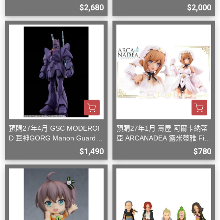
型
$2,680
$2,000
預購27年4月 GSC MODEROI
預購27年1月 壽屋 阿爾卡納蒂
D 巨神GORG Manon Guardia
亞 ARCANADEA 露米蒂雅 Firs
n 組裝模型
t Engage Ver. 組裝
$1,490
$780