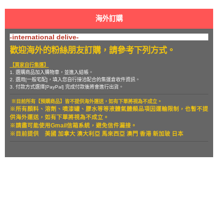
海外訂購
-international delive-
歡迎海外的粉絲朋友訂購，請參考下列方式。
【買家自行集運】
1. 選購商品加入購物車，並進入結帳。
2. 選用[一般宅配]，填入您自行接洽配合的集運倉收件資訊。
3. 付款方式選擇[PayPal] 完成付款後將會進行出貨。
※目前所有【預購商品】皆不提供海外運送，如有下單將視為不成立。
※所有顏料、溶劑、噴漆罐、膠水等等液體氣體類品項因運輸限制，也暫
不提
供海外運送，如有下單將視為不成立。
※請盡可能使用Gmail信箱系統，避免信件漏接。
※目前提供
美國 加拿大 澳大利亞 馬來西亞 澳門 香港 新加玻 日本
關於
全部商品