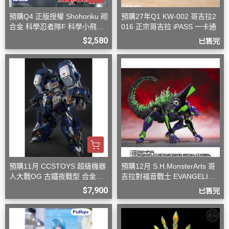
預購Q4 正版授權 Shohoriku 砌
預購27年Q1 KW-002 哥吉拉2
合金 科學忍者隊F 科學小飛俠
016 正宗哥吉拉 iPASS 一卡通
旋風斯巴達
$2,580
已售完
預購11月 CCSTOYS 超級機器
預購12月 S.H.MonsterArts 哥
人大戰OG 古鐵夜戰型 合金可
吉拉對福音戰士 EVANGELION
動完成品
初號機 G覺醒形態
$7,900
已售完