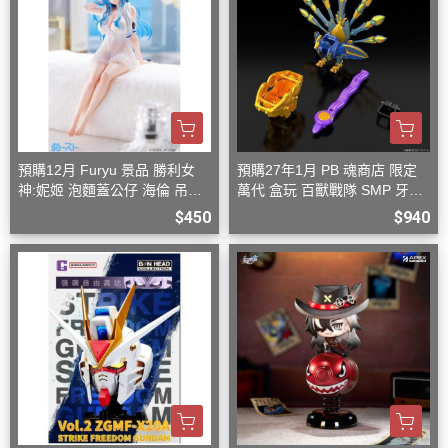
預購12月 Furyu 景品 勝利女
預購27年1月 PB 魂商店 限定
神:妮姬 泡麵蓋公仔 海倫 吊帶
萬代 盒玩 百獸戰隊 SMP 牙吠
洋裝ver.(附特典)
孔雀王 & 牙吠眼鏡蛇
$450
$940