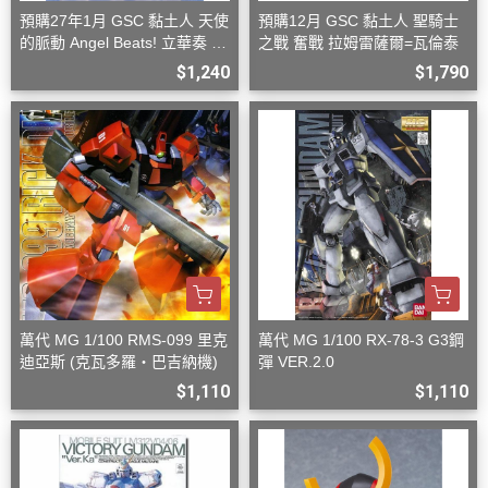
預購27年1月 GSC 黏土人 天使
預購12月 GSC 黏土人 聖騎士
的脈動 Angel Beats! 立華奏 再
之戰 奮戰 拉姆雷薩爾=瓦倫泰
版
$1,240
$1,790
萬代 MG 1/100 RMS-099 里克
萬代 MG 1/100 RX-78-3 G3鋼
迪亞斯 (克瓦多羅・巴吉納機)
彈 VER.2.0
$1,110
$1,110