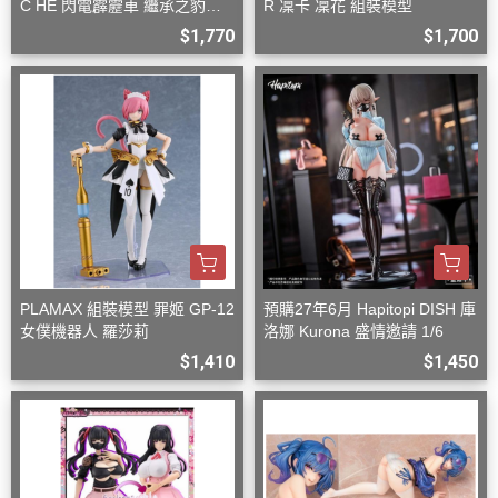
C HE 閃電霹靂車 繼承之豹魂
R 凜卡 凜花 組裝模型
美洲豹 Z-6 Z-7 套組
$1,770
$1,700
PLAMAX 組裝模型 罪姬 GP-12
預購27年6月 Hapitopi DISH 庫
女僕機器人 羅莎莉
洛娜 Kurona 盛情邀請 1/6
$1,410
$1,450