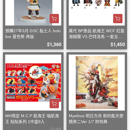
預購27年3月 GSC 黏土人 holo
萬代 BP景品 航海王 WCF 紅髮
live 夏色祭 再版
海賊團 VS 巴特洛馬 一套五款
+一隨機
$1,360
$1,450
MH限定 M.C.P 航海王 喵航海
Myethos 明日方舟 新約能天使
王 貼貼系列 1中盒8入
精英二Ver 1/7 附特典
$2,480