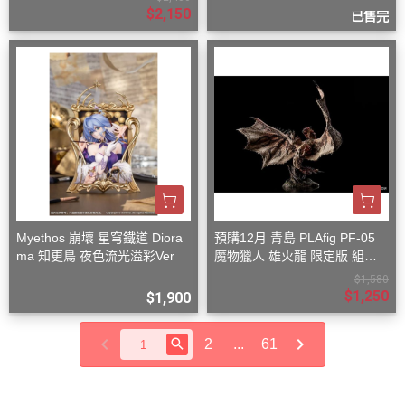
$2,150
已售完
Myethos 崩壞 星穹鐵道 Diora
預購12月 青島 PLAfig PF-05
ma 知更鳥 夜色流光溢彩Ver
魔物獵人 雄火龍 限定版 組裝
模型
$1,580
$1,250
$1,900
2
...
61