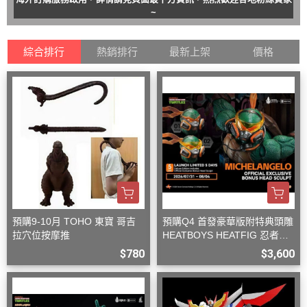
~
綜合排行
熱銷排行
最新上架
價格
預購9-10月 TOHO 東寶 哥吉
預購Q4 首發豪華版附特典頭雕
拉穴位按摩推
HEATBOYS HEATFIG 忍者龜
米開朗基羅 1/9
$780
$3,600