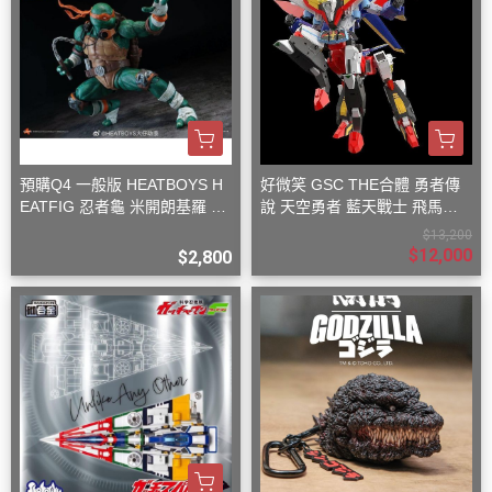
預購Q4 一般版 HEATBOYS H
好微笑 GSC THE合體 勇者傳
EATFIG 忍者龜 米開朗基羅 1/
說 天空勇者 藍天戰士 飛馬戰
9
士
$13,200
$12,000
$2,800