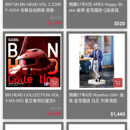
BNTSH BN HEAD VOL.2 ZGM
預購27年5月 APEX Happy Sh
F-X20A 攻擊自由鋼彈 頭像 53
ake 崩壞 星穹鐵道 Q版搖搖樂
x59x32cm
波提歐
$5,670
$4,999
$520
BN HEAD COLLECTION VOL.
預購27年6月 Myethos Gift+ 崩
3 MS-06S 夏亞專用紅薩克II
壞 星穹鐵道 白厄 列車環遊記V
er 1/8
$6,000
$5,600
$1,440