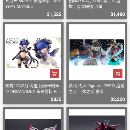
五月天 5525+2 雞腿管家｜MA
預購27年4月 GSC 黏土人 崩
YDAY MAYBEE
壞：星穹鐵道 流螢
$1,525
$1,480
預購27年2月 壽屋 阿爾卡納蒂
萬代 代理 Figuarts ZERO 鬼滅
亞 ARCANADEA 薇兒蕾特 Firs
之刃 上弦之貳 童磨
t Engage Ver. 組裝
$830
$2,200