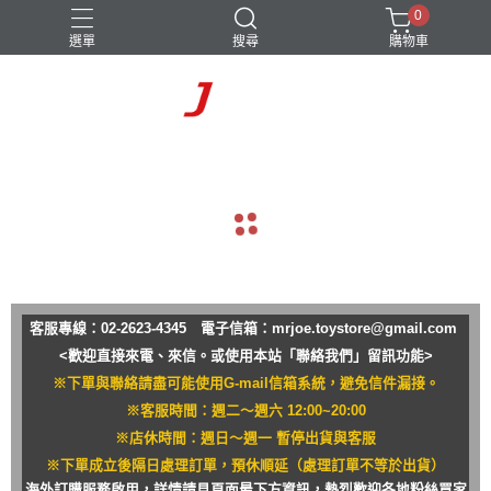
0
選單
搜尋
購物車
navigate_before
navigate_next
客服專線：02-2623-4345 電子信箱：
mrjoe.toystore@gmail.com
<歡迎直接來電、來信。或使用本站「聯絡我們」留訊功能>
※下單與聯絡請盡可能使用G-mail信箱系統，避免信件漏接。
※客服時間：週二～週六 12:00~20:00
※店休時間：週日～週一 暫停出貨與客服
※下單成立後隔日處理訂單，預休順延（處理訂單不等於出貨）
海外訂購服務啟用，詳情請見頁面最下方資訊，熱烈歡迎各地粉絲買家