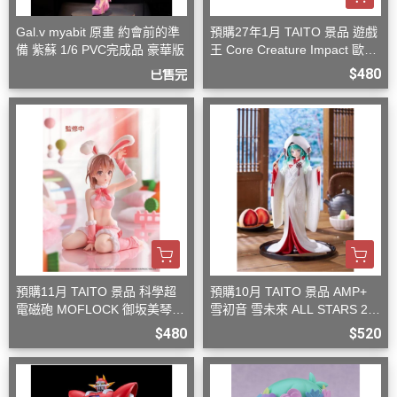
Gal.v myabit 原畫 約會前的準
預購27年1月 TAITO 景品 遊戲
備 紫蘇 1/6 PVC完成品 豪華版
王 Core Creature Impact 歐西
里斯的天空龍
$480
已售完
預購11月 TAITO 景品 科學超
預購10月 TAITO 景品 AMP+
電磁砲 MOFLOCK 御坂美琴
雪初音 雪未來 ALL STARS 20
毛絨兔女郎裝
13版 白無垢
$480
$520