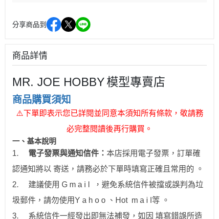
分享商品到
商品詳情
MR. JOE HOBBY
模型專賣店
商品購買須知
⚠
下單即表示您已詳閱並同意本須知所有條款，敬請務
必完整閱讀後再行購買。
一、
基本說明
1.
電子發票與通知信件：
本店採用電子發票，訂單確
認通知將以 寄送，請務必於下單時填寫正確且常用的 。
2.
建議使用 G m a i l ，避免系統信件被擋或誤判為垃
圾郵件，請勿使用Y a h o o 、Hot
m a i l
等 。
3.
系統信件一經發出即無法補發，如因 填寫錯誤所造