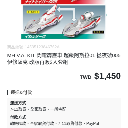
商品編號：
4535123846762A
MH V.A. KIT 閃電霹靂車 超級阿斯拉01 拯夜號005
伊修薩克 改版再販3入套組
$
1,450
TWD
運送&付款
運送方式
7-11取貨
全家取貨
一般宅配
付款方式
轉帳匯款
全家取貨付款
7-11取貨付款
PayPal