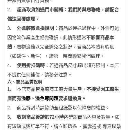
差額由買家自行負擔。
2.
超商取貨如遇門市關轉：我們將與您聯絡，請配合
儘速回覆處理。
3.
外盒輕微盒損說明：
商品於運送過程中，外盒可能
因物流作業產生輕微碰損，此情形通常
不影響商品本
體
，屬物流難以完全避免之狀況。若商品本體有瑕疵
（如缺件、斷件），請第一時間聯繫我們處理。
4.
使用折扣碼時：
若遇商品尺寸超出超商限制，本店
不提供任何補償，請務必注意。
六、商品品質說明
1.
本店商品皆為廠商工廠大量生產，
不接受因工廠生
產而有
溢膠、溢色等問題
要求退換貨。
2.
商品拆封時請協助全程錄影以保障您的權益
。
3.
收到商品後請於
72
小時
內
確認商品內容及數量，如
有短缺或與訂單不符，請立即透過
、露露通
或
專頁
聯繫