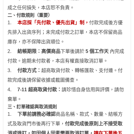
成之任何損失，本店恕不負責。
二、付款規則（重要）
1.
本店採「先付款、優先出貨」制，
付款完成後方優
先排入出貨序列；未完成付款之訂單，本店不保留商品
庫存，亦不保障出貨順位。
2.
結帳期限：
高價商品
下單後請於
5 個工作天
內完成
付款。逾期未付款者，本店有權直接取消訂單。
3.
付款方式：
超商取貨付款、
轉帳
匯款、支付連。付
款完成後請保留收據或截圖備查。
4.
7-11
超商取貨付款：
請珍惜自身信用與評價，請勿
棄單。
三、訂單確認與取消規則
1.
下
單前請務必確認
商品名稱、款式、數量、結帳方
式及取貨門市後再行下單，
付款完成後原則上不接受取
消或退訂，如因個人因素需要取消訂單，
請在下單後五