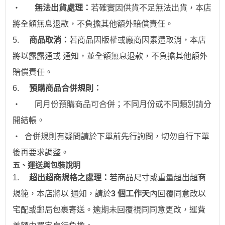
‧
無法出貨處理：
若確實因供貨不足無法出貨，本店
將全額無息退款，不負擔其他額外賠償責任。
5.
商品取消：
若商品因版權或廠商因素遭取消，本店
將以露露通或 通知，並全額無息退款
，不負擔其他額外
賠償責任。
6.
預購商品合併規則：
‧
同月份預購商品可合併；不同月份或不同類別請分
開結帳。
‧
合併規則有疑問請於下單前先行詢問，切勿自行下單
後再要求調整。
五、運送與包裝說明
1.
超出超商規格之處理：
若商品尺寸或重量超出超商
規範，本店將以 通知，請於
3 個工作天
內回覆同意改以
宅配或郵局包裹寄送。逾期未回覆視同同意更改，運費