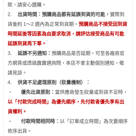
款，請安心
選
購。
2.
出貨時間：預購商品都有延誤到貨的可能，
實際到
貨後約 1～2 週內為正常到貨期。
預購商品不接受因到貨
時間
延後
等因素為由要求取消，請評估接受商品有可能
延誤到貨再下單。
3.
延誤不另通知：
預購商品是否延期，可至各廠商官
方網頁或透過露露通詢問，本店不會主動個別通
知
，敬
請見諒。
4.
供貨不足處理原則（砍量機制）：
‧
優先出貨原則：
當供應商發生砍量或到貨不足時，
以「付款完成時間」為優先順序，先付款者優先享有出
貨權利。
‧
付款時間相同時：
以「訂單成立時間」為次要順序
依序出貨。