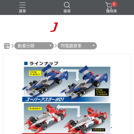
0
選單
搜尋
購物車
動畫分類
閃電霹靂車