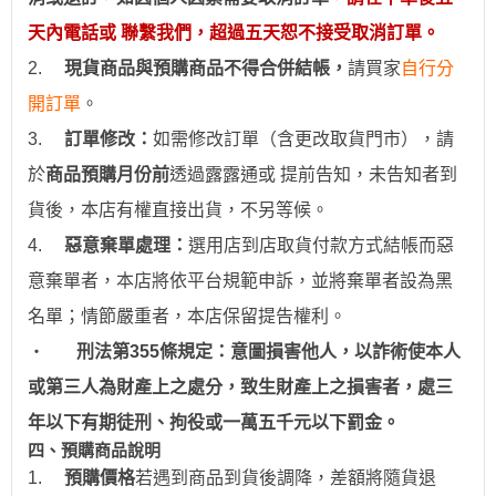
天內電話或 聯繫我們，超過五天恕不接受取消訂單。
2.
現貨商品與預購商品不得合併結帳
，
請買家
自行分
開訂單
。
3.
訂
單修改：
如需修改訂單（含更改取貨門市），請
於
商品預購月份前
透過
露露通
或
提前
告知，未告知者到
貨後，本店有權直接出貨，不另等候。
4.
惡意棄單處理：
選用
店到店取貨付款
方式結帳而惡
意棄單者，本店將依平台規範申訴，並
將棄單者設為
黑
名單；情節嚴重者，
本店保留提告權利
。
‧
刑法第355條規定：意圖損害他人，以詐術使本人
或第三人為財產上之處分，致生財產上之損害者，處三
年以下有期徒刑、拘役或一萬五千元以下罰金。
四、預購商品說明
1.
預購價格
若
遇到
商品到貨後調降，差額將隨貨退