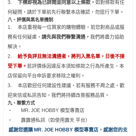
3.
下標即視為已詳閱並同意以上條款，
如對條款有任
何疑問，請於下單前先行聯繫本店確認，勿逕行下單。
八、評價與黑名單機制
1.
本店重視每一位買家的購物體驗，若您對商品或服
務有任何疑慮，
請先與我們聯繫溝通，
我們將盡力協助
解決。
2.
給予負評且無法溝通者，將列入黑名單，日後不接
受下單。
若評價係因違反本須知條款之行為所產生，本
店保留向平台申訴要求移除之權利。
3.
本店歡迎任何建設性建議，若有服務不周之處，歡
迎來信或私訊告知，我們將持續改善服務品質。
九、聯繫方式
‧
MR. JOE HOBBY
模型專賣店
‧
露露通私訊（如使用露天 平台）
感
謝您選購 MR. JOE HOBBY 模型專賣店，感謝您的支