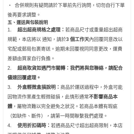
‧
合併規則有疑問請於下單前先行詢問，切勿自行下單
後再要求調整。
五、運送與包裝說明
1.
超出超商規格之處理：
若商品尺寸或重量超出超商
規範，本店將以 通知，請於
3 個工作天
內回覆同意改以
宅配或郵局包裹寄送。逾期未回覆視同同意更改，運費
差額由買家自行負擔。
2.
超商取貨如遇門市關轉：我們將與您聯絡，請配合
儘速回覆處理。
3.
外盒輕微盒損說明：
商品於運送過程中，外盒可能
因物流作業產生輕微碰損，此情形通常
不影響商品本
體
，屬物流難以完全避免之狀況。若商品本體有瑕疵
（如缺件、斷件），請第一時間聯繫我們處理。
4.
使用折扣碼時：
若遇商品尺寸超出超商限制，本店