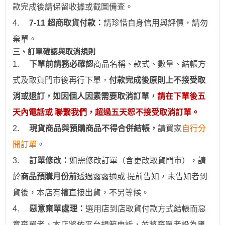
款完成後請保留收據或截圖備查。
4.
7-11
超商取貨付款：
請珍惜自身信用與評價，請勿
棄單。
三、訂單確認與取消規則
1.
下
單前請務必確認
商品名稱、款式、數量、結帳方
式及取貨門市後再行下單，
付款完成後原則上不接受取
消或退訂，如因個人因素需要取消訂單，
請在下單後五
天內電話或 聯繫我們，超過五天恕不接受取消訂單。
2.
現貨商品與預購商品不得合併結帳
，
請買家
自行分
開訂單
。
3.
訂
單修改：
如需修改訂單（含更改取貨門市），請
於
商品預購月份前
透過
露露通
或
提前
告知，未告知者到
貨後，本店有權直接出貨，不另等候。
4.
惡意棄單處理：
選用
店到店取貨付款
方式結帳而惡
意棄單者，本店將依平台規範申訴，並
將棄單者設為
黑