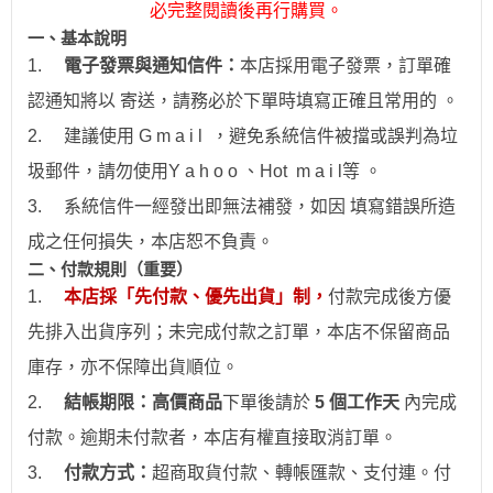
必完整閱讀後再行購買。
一、
基本說明
1.
電子發票與通知信件：
本店採用電子發票，訂單確
認通知將以 寄送，請務必於下單時填寫正確且常用的 。
2.
建議使用 G m a i l ，避免系統信件被擋或誤判為垃
圾郵件，請勿使用Y a h o o 、Hot
m a i l
等 。
3.
系統信件一經發出即無法補發，如因 填寫錯誤所造
成之任何損失，本店恕不負責。
二、付款規則（重要）
1.
本店採「先付款、優先出貨」制，
付款完成後方優
先排入出貨序列；未完成付款之訂單，本店不保留商品
庫存，亦不保障出貨順位。
2.
結帳期限：
高價商品
下單後請於
5 個工作天
內完成
付款。逾期未付款者，本店有權直接取消訂單。
3.
付款方式：
超商取貨付款、
轉帳
匯款、支付連。付