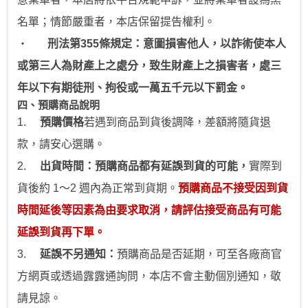
名單；情節嚴重者，
本店保留提告權利
。
‧
刑法第355條規定：意圖損害他人，以詐術使本人
或第三人為財產上之處分，致生財產上之損害者，處三
年以下有期徒刑、拘役或一萬五千元以下罰金。
四、預購商品說明
1.
預購價格
若
遇到
商品到貨後調降，差額將隨貨退
款，請安心
選
購。
2.
出貨時間：預購商品都有延誤到貨的可能，
實際到
貨後約 1～2 週內為正常到貨期。
預購商品不接受因到貨
時間
延後
等因素為由要求取消，請評估接受商品有可能
延誤到貨再下單。
3.
延誤不另通知：
預購商品是否延期，可至各廠商官
方網頁或透過露露通詢問，本店不會主動個別通
知
，敬
請見諒。