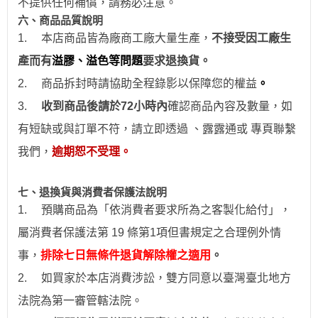
不提供任何補償，請務必注意。
六、商品品質說明
1.
本店商品皆為廠商工廠大量生產，
不接受因工廠生
產而有
溢膠、溢色等問題
要求退換貨。
2.
商品拆封時請協助全程錄影以保障您的權益
。
3.
收到商品後請於
72
小時
內
確認商品內容及數量，如
有短缺或與訂單不符，請立即透過
、露露通
或
專頁
聯繫
我們，
逾期恕不受理。
七、退換貨與消費者保護法說明
1.
預購商品為「依消費者要求所為之客製化給付」，
屬消費者保護法第 19 條第1項但書規定之合理例外情
事，
排除七日無條件退貨解除權之適用
。
2.
如買家於本店消費涉訟，雙方同意以臺灣臺北地方
法院為第一審管轄法院。