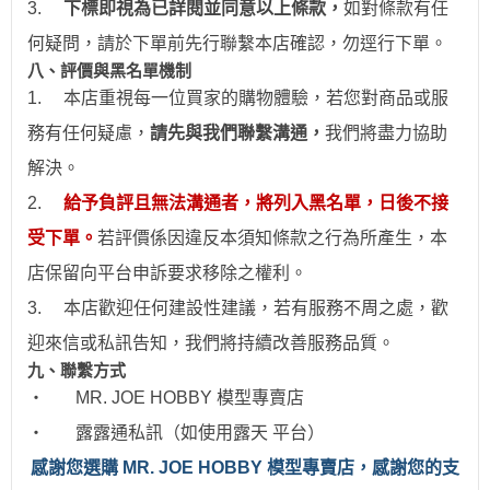
3.
下標即視為已詳閱並同意以上條款，
如對條款有任
何疑問，請於下單前先行聯繫本店確認，勿逕行下單。
八、評價與黑名單機制
1.
本店重視每一位買家的購物體驗，若您對商品或服
務有任何疑慮，
請先與我們聯繫溝通，
我們將盡力協助
解決。
2.
給予負評且無法溝通者，將列入黑名單，日後不接
受下單。
若評價係因違反本須知條款之行為所產生，本
店保留向平台申訴要求移除之權利。
3.
本店歡迎任何建設性建議，若有服務不周之處，歡
迎來信或私訊告知，我們將持續改善服務品質。
九、聯繫方式
‧
MR. JOE HOBBY
模型專賣店
‧
露露通私訊（如使用露天 平台）
感
謝您選購 MR. JOE HOBBY 模型專賣店，感謝您的支