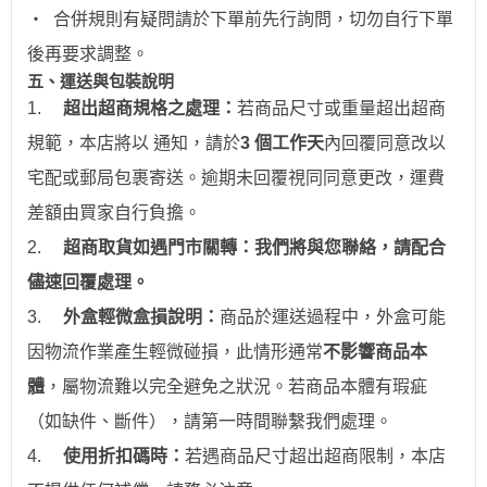
‧
合併規則有疑問請於下單前先行詢問，切勿自行下單
後再要求調整。
五、運送與包裝說明
1.
超出超商規格之處理：
若商品尺寸或重量超出超商
規範，本店將以 通知，請於
3 個工作天
內回覆同意改以
宅配或郵局包裹寄送。逾期未回覆視同同意更改，運費
差額由買家自行負擔。
2.
超商取貨如遇門市關轉：我們將與您聯絡，請配合
儘速回覆處理。
3.
外盒輕微盒損說明：
商品於運送過程中，外盒可能
因物流作業產生輕微碰損，此情形通常
不影響商品本
體
，屬物流難以完全避免之狀況。若商品本體有瑕疵
（如缺件、斷件），請第一時間聯繫我們處理。
4.
使用折扣碼時：
若遇商品尺寸超出超商限制，本店