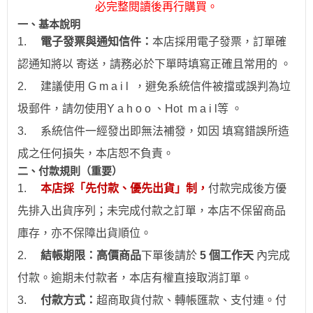
必完整閱讀後再行購買。
一、
基本說明
1.
電子發票與通知信件：
本店採用電子發票，訂單確
認通知將以 寄送，請務必於下單時填寫正確且常用的 。
2.
建議使用 G m a i l ，避免系統信件被擋或誤判為垃
圾郵件，請勿使用Y a h o o 、Hot
m a i l
等 。
3.
系統信件一經發出即無法補發，如因 填寫錯誤所造
成之任何損失，本店恕不負責。
二、付款規則（重要）
1.
本店採「先付款、優先出貨」制，
付款完成後方優
先排入出貨序列；未完成付款之訂單，本店不保留商品
庫存，亦不保障出貨順位。
2.
結帳期限：
高價商品
下單後請於
5 個工作天
內完成
付款。逾期未付款者，本店有權直接取消訂單。
3.
付款方式：
超商取貨付款、
轉帳
匯款、支付連。付