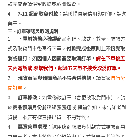
款完成後請保留收據或截圖備查。
4.
7-11
超商取貨付款：
請珍惜自身信用與評價，請勿
棄單。
三、訂單確認與取消規則
1.
下
單前請務必確認
商品名稱、款式、數量、結帳方
式及取貨門市後再行下單，
付款完成後原則上不接受取
消或退訂，如因個人因素需要取消訂單，
請在下單後五
天內電話或 聯繫我們，超過五天恕不接受取消訂單。
2.
現貨商品與預購商品不得合併結帳
，
請買家
自行分
開訂單
。
3.
訂
單修改：
如需修改訂單（含更改取貨門市），請
於
商品預購月份前
透過
露露通
或
提前
告知，未告知者到
貨後，本店有權直接出貨，不另等候。
4.
惡意棄單處理：
選用
店到店取貨付款
方式結帳而惡
意棄單者，本店將依平台規範申訴，並
將棄單者設為
黑