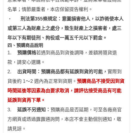
名單；情節嚴重者，
本店保留提告權利
。
‧
刑法第355條規定：意圖損害他人，以詐術使本人
或第三人為財產上之處分，致生財產上之損害者，處三
年以下有期徒刑、拘役或一萬五千元以下罰金。
四、預購商品說明
1.
預購價格
若
遇到
商品到貨後調降，差額將隨貨退
款，請安心
選
購。
2.
出貨時間：預購商品都有延誤到貨的可能，
實際到
貨後約 1～2 週內為正常到貨期。
預購商品不接受因到貨
時間
延後
等因素為由要求取消，請評估接受商品有可能
延誤到貨再下單。
3.
延誤不另通知：
預購商品是否延期，可至各廠商官
方網頁或透過露露通詢問，本店不會主動個別通
知
，敬
請見諒。