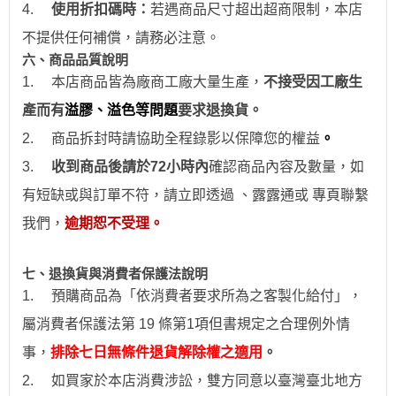
4.
使用折扣碼時：
若遇商品尺寸超出超商限制，本店
不提供任何補償，請務必注意。
六、商品品質說明
1.
本店商品皆為廠商工廠大量生產，
不接受因工廠生
產而有
溢膠、溢色等問題
要求退換貨。
2.
商品拆封時請協助全程錄影以保障您的權益
。
3.
收到商品後請於
72
小時
內
確認商品內容及數量，如
有短缺或與訂單不符，請立即透過
、露露通
或
專頁
聯繫
我們，
逾期恕不受理。
七、退換貨與消費者保護法說明
1.
預購商品為「依消費者要求所為之客製化給付」，
屬消費者保護法第 19 條第1項但書規定之合理例外情
事，
排除七日無條件退貨解除權之適用
。
2.
如買家於本店消費涉訟，雙方同意以臺灣臺北地方