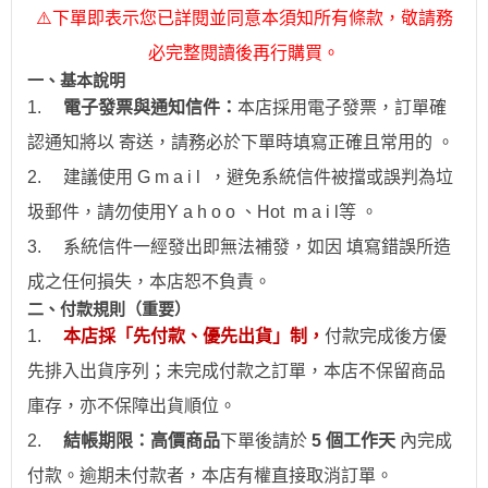
⚠
下單即表示您已詳閱並同意本須知所有條款，敬請務
必完整閱讀後再行購買。
一、
基本說明
1.
電子發票與通知信件：
本店採用電子發票，訂單確
認通知將以 寄送，請務必於下單時填寫正確且常用的 。
2.
建議使用 G m a i l ，避免系統信件被擋或誤判為垃
圾郵件，請勿使用Y a h o o 、Hot
m a i l
等 。
3.
系統信件一經發出即無法補發，如因 填寫錯誤所造
成之任何損失，本店恕不負責。
二、付款規則（重要）
1.
本店採「先付款、優先出貨」制，
付款完成後方優
先排入出貨序列；未完成付款之訂單，本店不保留商品
庫存，亦不保障出貨順位。
2.
結帳期限：
高價商品
下單後請於
5 個工作天
內完成
付款。逾期未付款者，本店有權直接取消訂單。