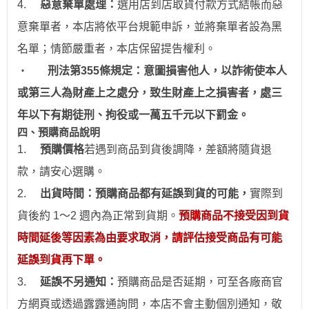
4.
惡意棄單處理：
選用
店到店取貨付款
方式結帳而惡
意棄單者，本店將依平台規範申訴，並
將棄單者設為
黑
名單；情節嚴重者，
本店保留提告權利
。
‧
刑法第355條規定：意圖損害他人，以詐術使本人
或第三人為財產上之處分，致生財產上之損害者，處三
年以下有期徒刑、拘役或一萬五千元以下罰金。
四、預購商品說明
1.
預購價格
若
遇到
商品到貨後調降，差額將隨貨退
款，請安心
選
購。
2.
出貨時間：預購商品都有延誤到貨的可能，
實際到
貨後約 1～2 週內為正常到貨期。
預購商品不接受因到貨
時間
延後
等因素為由要求取消，請評估接受商品有可能
延誤到貨再下單。
3.
延誤不另通知：
預購商品是否延期，可至各廠商官
方網頁或透過露露通詢問，本店不會主動個別通
知
，敬