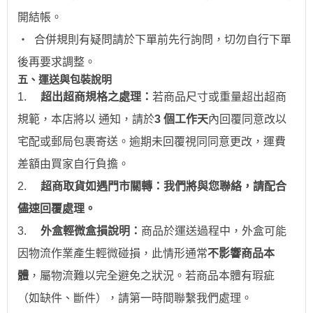
開結帳。
‧
合併規則有疑問請於下單前先行詢問，切勿自行下單
後再要求調整。
五、運送與包裝說明
1.
超出超商規格之處理：
若商品尺寸或重量超出超商
規範，本店將以 通知，請於
3 個工作天
內回覆同意改以
宅配或郵局包裹寄送。逾期未回覆視同同意更改，運費
差額由買家自行負擔。
2.
超商取貨如遇門市關轉：我們將與您聯絡，請配合
儘速回覆處理。
3.
外盒輕微盒損說明：
商品於運送過程中，外盒可能
因物流作業產生輕微碰損，此情形通常
不影響商品本
體
，屬物流難以完全避免之狀況。若商品本體有瑕疵
（如缺件、斷件），請第一時間聯繫我們處理。