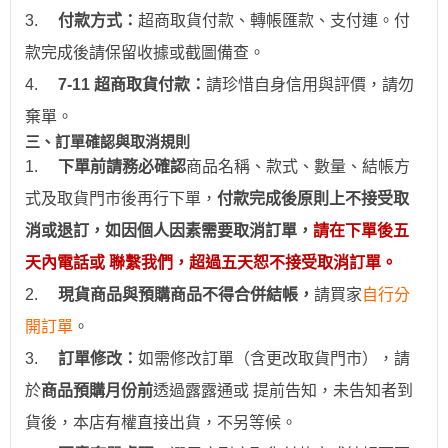
3.
付款方式：
超商取貨付款、
轉帳
匯款、支付連。付
款完成後請保留收據或截圖備查。
4.
7-11
超商取貨付款：
請珍惜自身信用與評價，請勿
棄單。
三、訂單確認與取消規則
1.
下
單前請務必確認
商品名稱、款式、數量、結帳方
式及取貨門市後再行下單，
付款完成後原則上不接受取
消或退訂，如因個人因素需要取消訂單，
請在下單後五
天內電話或 聯繫我們，超過五天恕不接受取消訂單。
2.
現貨商品與預購商品不得合併結帳
，
請買家
自行分
開訂單
。
3.
訂
單修改：
如需修改訂單（含更改取貨門市），請
於
商品預購月份前
透過
露露通
或
提前
告知，未告知者到
貨後，本店有權直接出貨，不另等候。