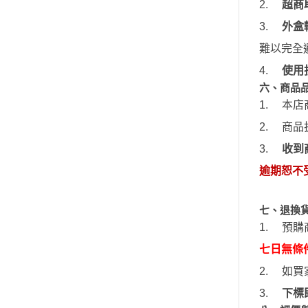
2.
超商
3.
外盒
難以完全
4.
使用
六、商品
1.
本店
2.
商品
3.
收到
逾期恕不
七、退換
1.
預購
七日無條
2.
如買
3.
下標