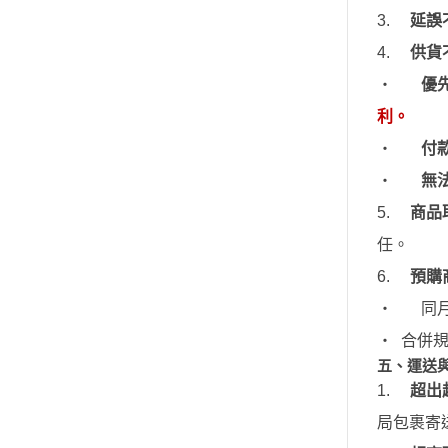
3.
延誤
4.
供貨
‧
優
利。
‧
付
‧
無
5.
商品
任。
6.
預購
‧
同
‧
合併
五、運送
1.
超出
局包裹寄