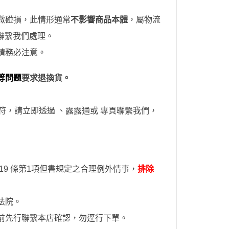
微碰損，此情形通常
不影響商品本體
，屬物流
聯繫我們處理。
請務必注意。
等問題
要求退換貨。
符，請立即透過
、露露通
或
專頁
聯繫我們，
9 條第1項但書規定之合理例外情事，
排除
法院。
前先行聯繫本店確認，勿逕行下單。