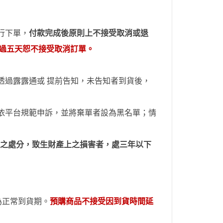
行下單，
付款完成後原則上不接受取消或退
超過五天恕不接受取消訂單。
透過
露露通
或
提前
告知，未告知者到貨後，
依平台規範申訴，並
將棄單者設為
黑名單；情
上之處分，致生財產上之損害者，處三年以下
內為正常到貨期。
預購商品不接受因到貨時間
延