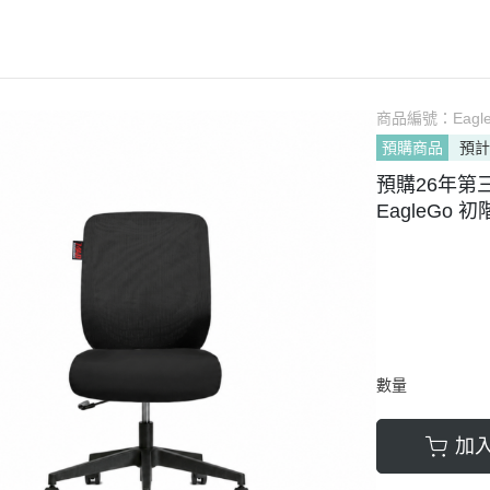
軟膠類 公仔 / 玩具
萬榮國際WJ 工具 / 漆料
MAD 蝕刻片
列印耗材樹脂
青島社軍事
GK、改造套件
車手人物/
ngelion
七龍珠
超合金魂系列
可動公仔 / 可動玩偶
彩
TAMIYA 田宮 工具耗材
MAD GK改造套件
青島社其他模型
海雅 HIYA
超人力霸王
S.H.Figuarts 可動
轉蛋 食玩 盒玩 盲盒
TAMIYA 田宮 溶劑
MAD 研磨膏系列
BE@RBRICK 庫柏力克
人
30 MINUTES FANTASY
S.H.MonsterArts 可動
動漫週邊收藏品
裝甲王牌色彩
TAMIYA 田宮 琺瑯漆
MAD 砂紙工具
商品編號：
Eagl
WAVE 模型套件
鋼彈
30 MINUTES MISSIONS
GUNDAM UNIVERSE
預購商品
預計
各款式拼圖
 高階色彩
TAMIYA 田宮 水性漆
MAD 服飾
造型村 VOLKS
30 MINUTES SISTERS
Figuarts mini 可動公仔
預購26年第三季
模型相關書籍
景效果
TAMIYA 田宮 硝基漆
鋼魂 水貼
孩之寶 HASBRO
開始的異世界生活
境界戰機
SMP 盒玩 組裝模型
EagleGo
s 風化效果漆
TAMIYA 田宮 噴罐
鋼魂 蝕刻片
風雷模型 / 風雷可動 FLA
數碼寶貝
戰隊玩具
面底漆
TAMIYA 田宮 PS 噴罐
NERON 工具系列
中動玩具 系列
海賊王/偉大的航道
萬代 運動育成手環 / 記憶卡
TAMIYA 田宮 TS 噴罐
HEDGEHOG 電子/焊接 工具
長谷川 HASEGAWA
生變成史萊姆這檔事
新世紀福音戰士 EVA
NXEDGE STYLE
邊境模型 BORDER
多美 TAKARATOMY
宇宙戰艦大和號
聖鬥士聖衣神話
色彩
WAVE 膠板類
海洋堂 KAIYODO
櫻花大戰
KERORO魂
數量
屬色
WAVE 膠條類
三花 TAKOM
 通靈童子
驚爆危機
WAVA 金屬棒類
山口式自在置物
加
金剛 怪獸宇宙
組裝人偶類
WAVE 改造補品
MEDICOS 超像可動
卜力
精靈寶可夢/神奇寶貝