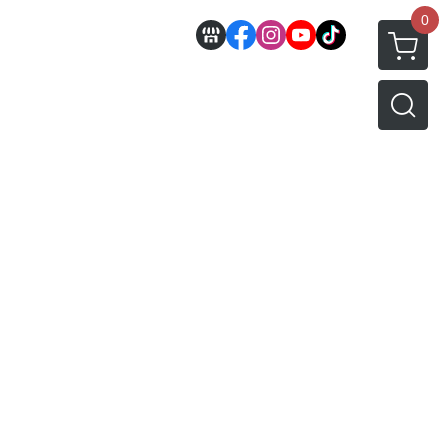
0
邊
好微笑 GoodSmile
田宮 TAMIYA
機車模型
軍事模型
模型工具分類
MODEROID 組裝模型
田宮汽車類
 3D列印相關
關於
密斯特喬模型製作報名
戰車/坦克
放大鏡工具
/ SEGA /
POP UP PARADE
田宮軍事模類
設備
模型課程介紹
軍用車輛
LED 發光組件 燈飾
黏土人 Nendoroid
田宮機車類