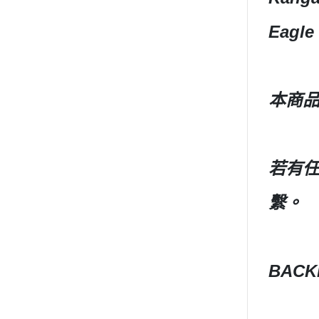
模型專用地台（Action Base)
聖衣神話
懷舊老模
Eagle
洛伊德ZOI
限定版套件
初音未來
BUILDERS PARTS 製作家零件
頭文字D
HD
本商
裝甲騎兵
攻殼機動
五星物語
若有任
JOJO的
閃電霹靂
繫。
超級機器
超人力霸王 
超時空要
BAC
星際大戰 S
櫻花大戰