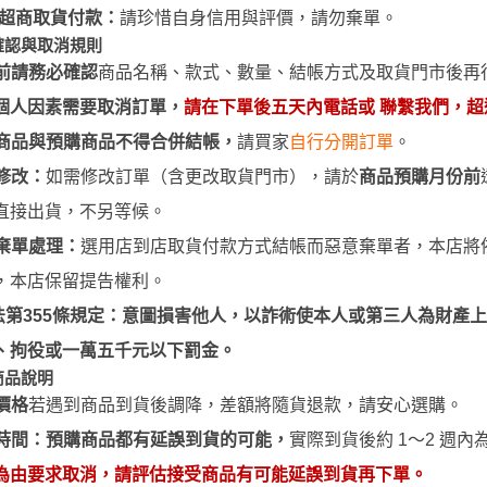
御電館 ODENKAN OB系列 基本
超商取貨付款：
請珍惜自身信用與評價，請勿棄單。
色系列
確認與取消規則
御電館 ODENKAN TP系列 亮光
前請務必確認
商品名稱、款式、數量、結帳方式及取貨門市後再
系列
個人因素需要取消訂單，
請在下單後五天內電話或 聯繫我們，
御電館 ODENKAN TE系列 消光
商品與預購商品不得合併結帳
，
請買家
自行分開訂單
。
系列
修改：
如需修改訂單（含更改取貨門市），請於
商品預購月份前
御電館 ODENKAN TM系列 金屬
直接出貨，不另等候。
色系列
棄單處理：
選用
店到店取貨付款
方式結帳而惡意棄單者，本店將
御電館 ODENKAN TS系列 純色
，
本店保留提告權利
。
系列
法第355條規定：意圖損害他人，以詐術使本人或第三人為財產
御電館 ODENKAN SC系列 特殊
、拘役或一萬五千元以下罰金。
噴漆
商品說明
價格
若
遇到
商品到貨後調降，差額將隨貨退款，請安心
選
購。
時間：預購商品都有延誤到貨的可能，
實際到貨後約 1～2 週
為由要求取消，請評估接受商品有可能延誤到貨再下單。