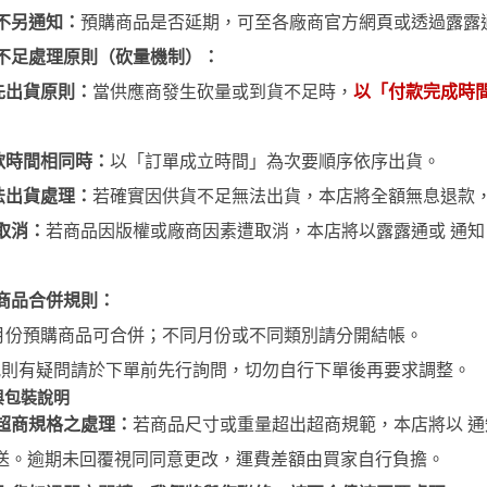
不另通知：
預購商品是否延期，可至各廠商官方網頁或透過露露
不足處理原則（砍量機制）：
先出貨原則：
當供應商發生砍量或到貨不足時，
以「付款完成時
款時間相同時：
以「訂單成立時間」為次要順序依序出貨。
法出貨處理：
若確實因供貨不足無法出貨，本店將全額無息退款
取消：
若商品因版權或廠商因素遭取消，本店將以露露通或 通
商品合併規則：
月份預購商品可合併；不同月份或不同類別請分開結帳。
規則有疑問請於下單前先行詢問，切勿自行下單後再要求調整。
與包裝說明
超商規格之處理：
若商品尺寸或重量超出超商規範，本店將以 通
送。逾期未回覆視同同意更改，運費差額由買家自行負擔。