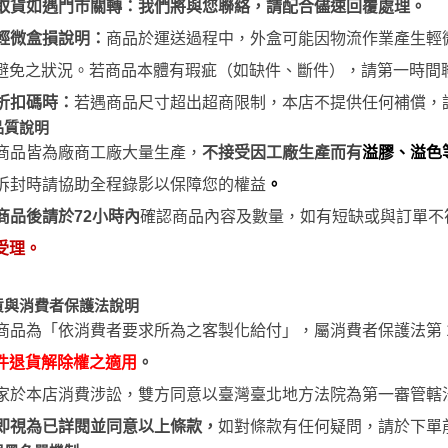
取貨如遇門市關轉：我們將與您聯絡，請配合儘速回覆處理。
輕微盒損說明：
商品於運送過程中，外盒可能因物流作業產生輕
避免之狀況。若商品本體有瑕疵（如缺件、斷件），請第一時間
折扣碼時：
若遇商品尺寸超出超商限制，本店不提供任何補償，
品質說明
商品皆為廠商工廠大量生產，
不接受因工廠生產而有
溢膠、溢色
拆封時請協助全程錄影以保障您的權益
。
商品後請於
72
小時
內
確認商品內容及數量，如有短缺或與訂單不
受理。
貨與消費者保護法說明
商品為「依消費者要求所為之客製化給付」，屬消費者保護法第 1
件退貨解除權之適用
。
家於本店消費涉訟，雙方同意以臺灣臺北地方法院為第一審管轄
即視為已詳閱並同意以上條款，
如對條款有任何疑問，請於下單