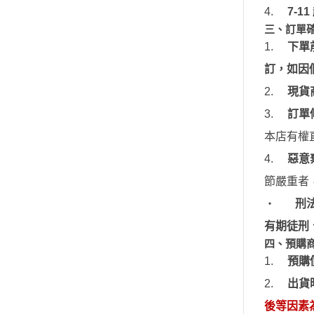
4.
7-11
三、訂單
1.
下
單
訂，如因
2.
現貨
3.
訂
單
本店有權
4.
惡意
節嚴重者
‧
刑
有期徒刑
四、預購
1.
預購
2.
出貨
後
等因素