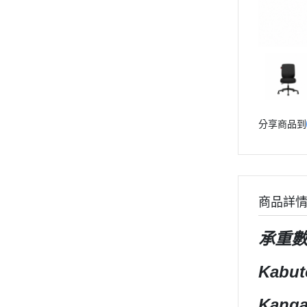
青島社 AOSHIMA
Markings 遮噴片
1/144 創鬥者系列配件包
迪士尼卡通 
其他品牌
樹脂造型套件
1/48 MEGA SIZE
LOVE LIV
汽機車模型
葉片/植物套件
1/60 PG
我的英雄
軍事模型
哈囉/迷你凱 吉祥物系列
精靈寶可
模型工具分類
SD/BB戰士
數碼寶貝
摩多 MODO 工具漆料
分享商品到
BB戰士 LEGENDBB
魔物獵人Mon
西班牙 Acrylicos Vallejo
SD鋼彈世界 群英集 / 三國創傑
魔神英雄
品牌工具漆料
傳
魔動王
MADWORKS專區
BB戰士 三國傳
Phrozen 3D列印相關
Marvel
商品詳
BB戰士 SD戰國傳
關於
DC宇宙 
承重
密斯特喬模型製作報名
SDCS系列
無敵鐵金剛
大秘寶-媽見打
EXSD EX-STANDARD
假面騎士 Ka
Kabut
AirBeast 水性漆系列
EX MODEL 系列
名偵探柯
Kanga