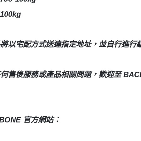
 聖鬥士星矢
HIQPARTS 工具/材料
 100kg
DS
HOBBY BASE 工具/零件 系列
TSUNODA 角田 斜口鉗
TSUNODA 角田 工具鉗
品將以宅配方式送達指定地址，並自行進行
USTAR 優速達
隊
MASTER TOOLS 銅棒
MASTER TOOLS 其他工具
何售後服務或產品相關問題，歡迎至 BACK
奇妙冒險
蓋亞 GAIA 工具
車
蓋亞 GAIA 模型漆
人大戰
E7 硝基漆
Ultraman
E7 溶劑
塞
KBONE 官方網站：
長谷川 HASEGAWA 工具
TAR WARS
GIC 虎爪工具系列