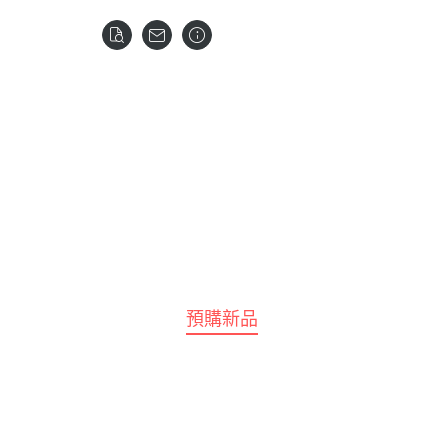
全部商品
預購新品
鋼彈模型
LEGO 樂高
壽屋 Katobukiya
富士美 FUJIMI
百
水星的魔女
SPY×FA
摩多 MODO 工具漆料
西班牙 Acrylicos Va
Frame Arms Girl 骨裝機娘 /
富士美 Fujimi 船艦類
MEG
1/100 MG
七龍珠
Megami Device 女神裝置
MODO 工具耗材
Model Color 模型色
富士美 Fujimi 汽車類
MEG
1/100 RE系列
航海王 海賊