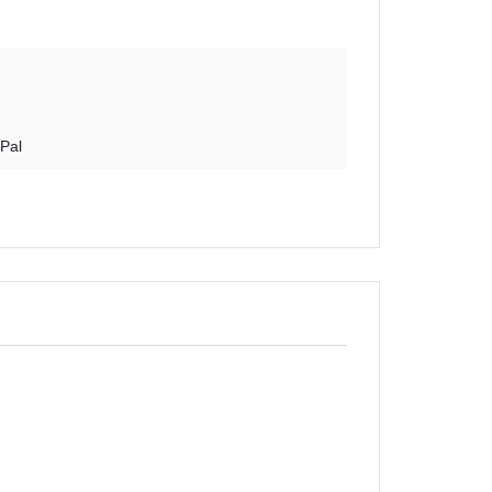
蝕刻片
舊化工具
情景表現、場景製作
模型膠水
Pal
其他工具