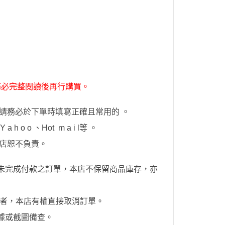
務必完整閱讀後再行購買。
請務必於下單時填寫正確且常用的 。
h o o 、Hot
m a i l
等 。
店恕不負責。
未完成付款之訂單，本店不保留商品庫存，亦
者，本店有權直接取消訂單。
據或截圖備查。