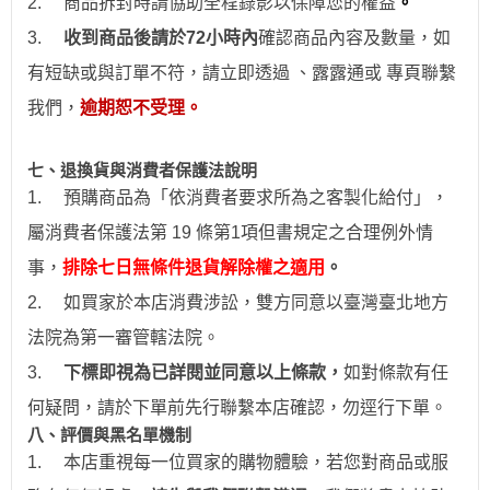
2.
商品拆封時請協助全程錄影以保障您的權益
。
3.
收到商品後請於
72
小時
內
確認商品內容及數量，如
有短缺或與訂單不符，請立即透過
、露露通
或
專頁
聯繫
我們，
逾期恕不受理。
七、退換貨與消費者保護法說明
1.
預購商品為「依消費者要求所為之客製化給付」，
屬消費者保護法第 19 條第1項但書規定之合理例外情
事，
排除七日無條件退貨解除權之適用
。
2.
如買家於本店消費涉訟，雙方同意以臺灣臺北地方
法院為第一審管轄法院。
3.
下標即視為已詳閱並同意以上條款，
如對條款有任
何疑問，請於下單前先行聯繫本店確認，勿逕行下單。
八、評價與黑名單機制
1.
本店重視每一位買家的購物體驗，若您對商品或服