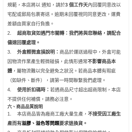
規範，本店將以 通知，請於
3 個工作天
內回覆同意改以
宅配或郵局包裹寄送。逾期未回覆視同同意更改，運費
差額由買家自行負擔。
2.
超商取貨如遇門市關轉：我們將與您聯絡，請配合
儘速回覆處理。
3.
外盒輕微盒損說明：
商品於運送過程中，外盒可能
因物流作業產生輕微碰損，此情形通常
不影響商品本
體
，屬物流難以完全避免之狀況。若商品本體有瑕疵
（如缺件、斷件），請第一時間聯繫我們處理。
4.
使用折扣碼時：
若遇商品尺寸超出超商限制，本店
不提供任何補償，請務必注意。
六、商品品質說明
1.
本店商品皆為廠商工廠大量生產，
不接受因工廠生
產而有
溢膠、溢色等問題
要求退換貨。