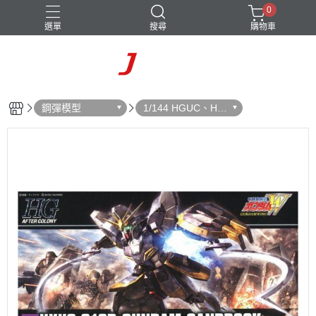
0
選單
搜尋
購物車
鋼彈模型
1/144 HGUC、HG
CE、HGAC