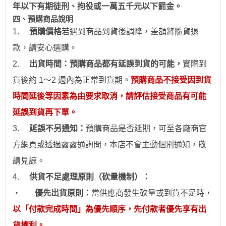
年以下有期徒刑、拘役或一萬五千元以下罰金。
四、預購商品說明
1.
預購價格
若
遇到
商品到貨後調降，差額將隨貨退
款，請安心
選
購。
2.
出貨時間：預購商品都有延誤到貨的可能，
實際到
貨後約 1～2 週內為正常到貨期。
預購商品不接受因到貨
時間
延後
等因素為由要求取消，請評估接受商品有可能
延誤到貨再下單。
3.
延誤不另通知：
預購商品是否延期，可至各廠商官
方網頁或透過露露通詢問，本店不會主動個別通
知
，敬
請見諒。
4.
供貨不足處理原則（砍量機制）：
‧
優先出貨原則：
當供應商發生砍量或到貨不足時，
以「付款完成時間」為優先順序，先付款者優先享有出
貨權利。