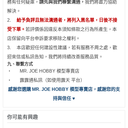
務有任何疑慮，
請先與我們聯繫溝通，
我們將盡力協助
解決。
2.
給予負評且無法溝通者，將列入黑名單，日後不接
受下單。
若評價係因違反本須知條款之行為所產生，本
店保留向平台申訴要求移除之權利。
3.
本店歡迎任何建設性建議，若有服務不周之處，歡
迎來信或私訊告知，我們將持續改善服務品質。
九、聯繫方式
‧
MR. JOE HOBBY
模型專賣店
‧
露露通私訊（如使用露天 平台）
感
謝您選購 MR. JOE HOBBY 模型專賣店，感謝您的支
持與信任
♥
你可能有興趣