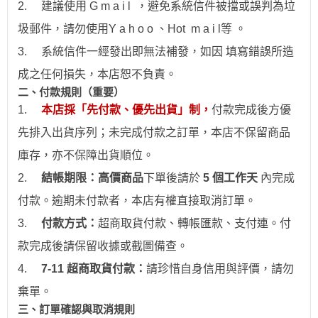
2.
建議使用 G m a i l ，避免系統信件被擋或誤判為垃
圾郵件，請勿使用Y a h o o 、Hot
m a i l
等 。
3.
系統信件一經發出即無法補發，如因 填寫錯誤所造
成之任何損失，本店恕不負責。
二、付款規則（重要）
1.
本店採「先付款、優先出貨」制，
付款完成後方優
先排入出貨序列；未完成付款之訂單，本店不保留商品
庫存，亦不保障出貨順位。
2.
結帳期限：
高價商品
下單後請於
5 個工作天
內完成
付款。逾期未付款者，本店有權直接取消訂單。
3.
付款方式：
超商取貨付款、
轉帳
匯款、支付連。付
款完成後請保留收據或截圖備查。
4.
7-11
超商取貨付款：
請珍惜自身信用與評價，請勿
棄單。
三、訂單確認與取消規則