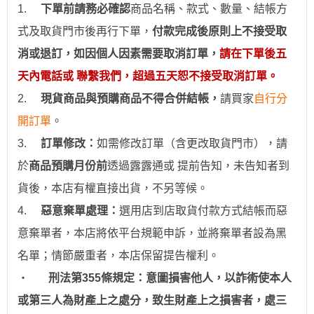
1.
下
單前請務必確認
商品名稱、款式、數量、結帳方
式及取貨門市後再行下單，
付款完成後原則上不接受取
消或退訂，如因個人因素需要取消訂單，
請在下單後五
天內電話或 聯繫我們，超過五天恕不接受取消訂單。
2.
現貨商品與預購商品不得合併結帳
，
請買家
自行分
開訂單
。
3.
訂
單修改：
如需修改訂單（含更改取貨門市），請
於
商品預購月份前
透過
露露通
或
提前
告知，未告知者到
貨後，本店有權直接出貨，不另等候。
4.
惡意棄單處理：
選用
店到店取貨付款
方式結帳而惡
意棄單者，本店將依平台規範申訴，並
將棄單者設為
黑
名單；情節嚴重者，
本店保留提告權利
。
‧
刑法第355條規定：意圖損害他人，以詐術使本人
或第三人為財產上之處分，致生財產上之損害者，處三