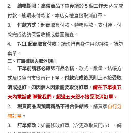
2.
結帳期限：
高價商品
下單後請於
5 個工作天
內完成
付款。逾期未付款者，本店有權直接取消訂單。
3.
付款方式：
超商取貨付款、
轉帳
匯款、支付連。付
款完成後請保留收據或截圖備查。
4.
7-11
超商取貨付款：
請珍惜自身信用與評價，請勿
棄單。
三、訂單確認與取消規則
1.
下
單前請務必確認
商品名稱、款式、數量、結帳方
式及取貨門市後再行下單，
付款完成後原則上不接受取
消或退訂，如因個人因素需要取消訂單，
請在下單後五
天內電話或 聯繫我們，超過五天恕不接受取消訂單。
2.
現貨商品與預購商品不得合併結帳
，
請買家
自行分
開訂單
。
3.
訂
單修改：
如需修改訂單（含更改取貨門市），請