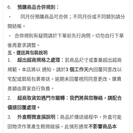
6.
預購商品合併規則：
‧
同月份預購商品可合併；不同月份或不同類別請分
開結帳。
‧
合併規則有疑問請於下單前先行詢問，切勿自行下單
後再要求調整。
五、運送與包裝說明
1.
超出超商規格之處理：
若商品尺寸或重量超出超商
規範，本店將以 通知，請於
3 個工作天
內回覆同意改以
宅配或郵局包裹寄送。逾期未回覆視同同意更改，運費
差額由買家自行負擔。
2.
超商取貨如遇門市關轉：我們將與您聯絡，請配合
儘速回覆處理。
3.
外盒輕微盒損說明：
商品於運送過程中，外盒可能
因物流作業產生輕微碰損，此情形通常
不影響商品本