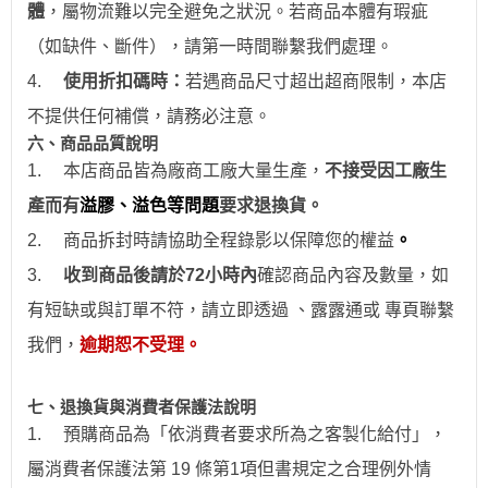
體
，屬物流難以完全避免之狀況。若商品本體有瑕疵
（如缺件、斷件），請第一時間聯繫我們處理。
4.
使用折扣碼時：
若遇商品尺寸超出超商限制，本店
不提供任何補償，請務必注意。
六、商品品質說明
1.
本店商品皆為廠商工廠大量生產，
不接受因工廠生
產而有
溢膠、溢色等問題
要求退換貨。
2.
商品拆封時請協助全程錄影以保障您的權益
。
3.
收到商品後請於
72
小時
內
確認商品內容及數量，如
有短缺或與訂單不符，請立即透過
、露露通
或
專頁
聯繫
我們，
逾期恕不受理。
七、退換貨與消費者保護法說明
1.
預購商品為「依消費者要求所為之客製化給付」，
屬消費者保護法第 19 條第1項但書規定之合理例外情