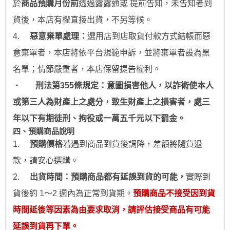
於
商品預購月份前
透過
露露通
或
提前
告知，未告知者到
貨後，本店有權直接出貨，不另等候。
4.
惡意棄單處理：
選用
店到店取貨付款
方式結帳而惡
意棄單者，本店將依平台規範申訴，並
將棄單者設為
黑
名單；情節嚴重者，
本店保留提告權利
。
‧
刑法第355條規定：意圖損害他人，以詐術使本人
或第三人為財產上之處分，致生財產上之損害者，處三
年以下有期徒刑、拘役或一萬五千元以下罰金。
四、預購商品說明
1.
預購價格
若
遇到
商品到貨後調降，差額將隨貨退
款，請安心
選
購。
2.
出貨時間：預購商品都有延誤到貨的可能，
實際到
貨後約 1～2 週內為正常到貨期。
預購商品不接受因到貨
時間
延後
等因素為由要求取消，請評估接受商品有可能
延誤到貨再下單。