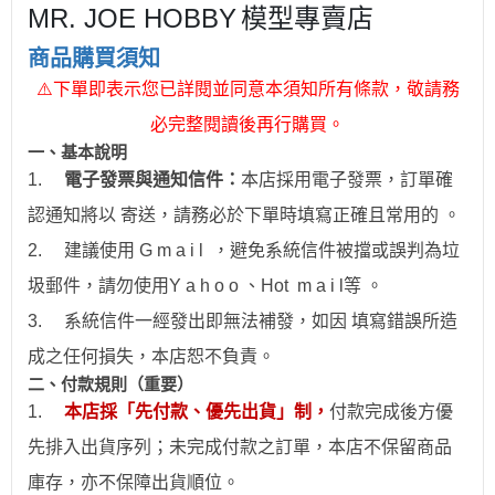
MR. JOE HOBBY
模型專賣店
商品購買須知
⚠
下單即表示您已詳閱並同意本須知所有條款，敬請務
必完整閱讀後再行購買。
一、
基本說明
1.
電子發票與通知信件：
本店採用電子發票，訂單確
認通知將以 寄送，請務必於下單時填寫正確且常用的 。
2.
建議使用 G m a i l ，避免系統信件被擋或誤判為垃
圾郵件，請勿使用Y a h o o 、Hot
m a i l
等 。
3.
系統信件一經發出即無法補發，如因 填寫錯誤所造
成之任何損失，本店恕不負責。
二、付款規則（重要）
1.
本店採「先付款、優先出貨」制，
付款完成後方優
先排入出貨序列；未完成付款之訂單，本店不保留商品
庫存，亦不保障出貨順位。