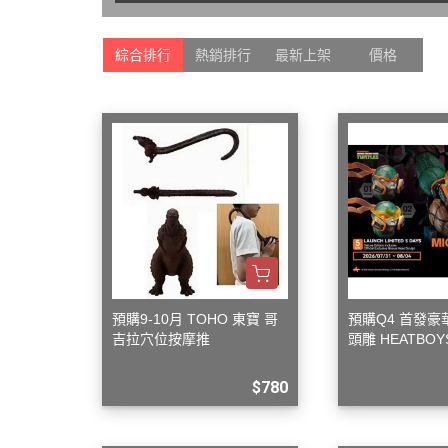
Markings 遮噴片
1/144 創鬥者系列配件包
迪士尼卡通 
樹脂造型套件
綜合排行
熱銷排行
最新上架
價格
1/48 MEGA SIZE
LOVE LIV
葉片/植物套件
1/60 PG
我的英雄
哈囉/迷你凱 吉祥物系列
精靈寶可
SD/BB戰士
數碼寶貝
BB戰士 LEGENDBB
魔物獵人Mon
SD鋼彈世界 群英集 / 三國創傑
魔神英雄
傳
魔動王
BB戰士 三國傳
Marvel
BB戰士 SD戰國傳
預購9-10月 TOHO 東寶 哥
預購Q4 首發
DC宇宙 
吉拉穴位按摩推
頭雕 HEATBOYS
SDCS系列
無敵鐵金剛
忍者龜 米開朗基羅
EXSD EX-STANDARD
$780
假面騎士 Ka
EX MODEL 系列
名偵探柯