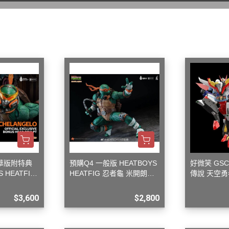
WAVE 其他工具類
千值錬 系列
DISNEY
LBX 紙箱戰機
WAVE 研磨工具
御模道 系列
E
其他種類模型
GodHand 神之手 研磨工具
THREE ZERO 系列
學院
GodHand 神之手 畫筆類
造型大師 竹谷隆之
夢 神奇寶貝
GodHand 神之手 尖嘴鉗/工作鉗
呂旻恩作品 GK系列
類
其他品牌組裝模型
sterHunter
GodHand 神之手 斜口鉗
其他科幻模型
傳
GodHand 神之手 鑽頭類
GodHand 神之手 其他工具類
 漫威 超級英雄
模型向上委員會
豪華版附特典
預購Q4 一般版 HEATBOYS
好微笑 GSC
超級英雄
 HEATFIG
HEATFIG 忍者龜 米開朗基
傳說 天空勇
德國 MOLOTOW 工具
 大魔神 真蓋特 系列
 1/9
羅 1/9
馬戰士
INFINITY 噴筆/工具
$3,600
$2,800
men Rider
IWATA 岩田 工具系列
南
SPARMAX 噴漆設備