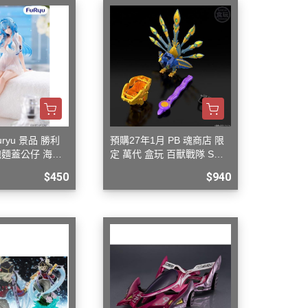
uryu 景品 勝利
預購27年1月 PB 魂商店 限
泡麵蓋公仔 海倫
定 萬代 盒玩 百獸戰隊 SMP
.(附特典)
牙吠孔雀王 & 牙吠眼鏡蛇
$450
$940