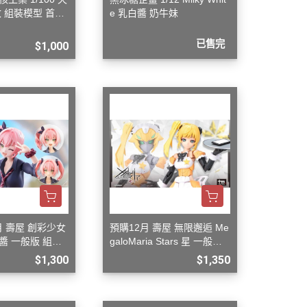
改 組裝模型 首批
e 乳白醬 奶牛妹
已售完
$1,000
月 壽屋 創彩少女
預購12月 壽屋 無限邂逅 Me
醬 一般版 組裝
galoMaria Stars 星 一般版
組裝
$1,300
$1,350