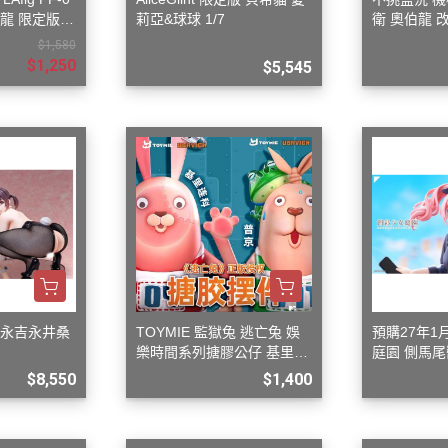
火龍 限定版
莉亞&球球 1/7
衛 奧伯龍 
附特典
$1,580
$1,250
$5,545
ing 永吉永井桑
TOYMIE 監獄兔 逃亡兔 娛
預購27年1
樂時間系列搪膠公仔 基里連
庭園 側馬尾
科
模型
$8,550
$1,400