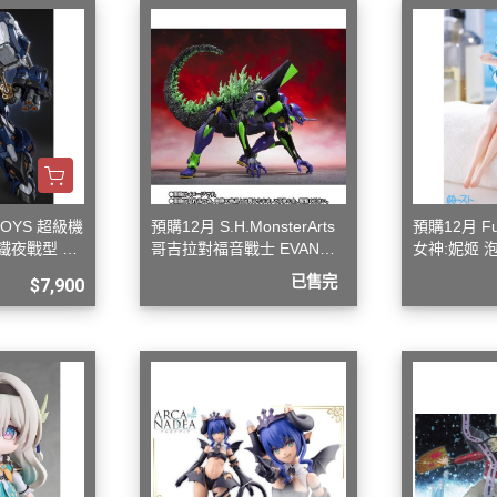
 聖鬥士星矢
HIQPARTS 工具/材料
DS
HOBBY BASE 工具/零件 系列
TSUNODA 角田 斜口鉗
TSUNODA 角田 工具鉗
USTAR 優速達
隊
MASTER TOOLS 銅棒
TOYS 超級機
預購12月 S.H.MonsterArts
預購12月 F
鐵夜戰型 合
哥吉拉對福音戰士 EVANGE
女神:妮姬 
MASTER TOOLS 其他工具
奇妙冒險
LION 初號機 G覺醒形態
吊帶洋裝ver
已售完
$7,900
蓋亞 GAIA 工具
車
蓋亞 GAIA 模型漆
人大戰
E7 硝基漆
Ultraman
E7 溶劑
塞
長谷川 HASEGAWA 工具
TAR WARS
GIC 虎爪工具系列