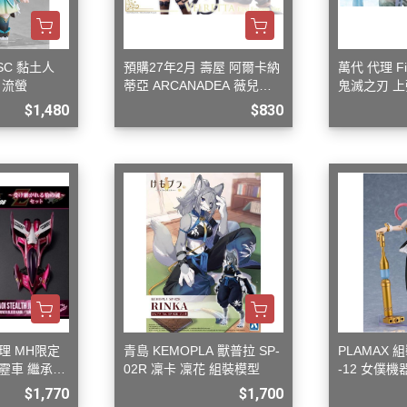
3M 研磨海綿
ansformers
3M 遮蓋膠帶
.k 機甲系列
SC 黏土人
預購27年2月 壽屋 阿爾卡納
萬代 代理 Fig
3M 防毒面具/口罩
 流螢
蒂亞 ARCANADEA 薇兒蕾
鬼滅之刃 上
GSI 郡氏 溶劑
特 First Engage Ver. 組裝
$1,480
$830
GSI 郡氏 Mr.Color 硝基漆
GSI 郡氏 Mr.Color H 系列 水性
漆
GSI 郡氏 Mr.Color N 系列 環保
水性漆
GSI 郡氏 Mr.Color SVC系列 軟
膠專用水性漆
GSI 郡氏 Mr.Color 噴罐
GSI 郡氏 Mr. Hobby 工具系列
理 MH限定
青島 KEMOPLA 獸普拉 SP-
PLAMAX 
霹靂車 繼承之
02R 凜卡 凜花 組裝模型
-12 女僕
御電館 ODENKAN 溶劑
 Z-7 套組
$1,770
$1,700