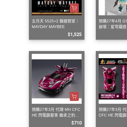
變形金剛 Tr
橫山宏 Ma
五月天 5525+2 雞腿管家｜
預購27年4月 G
MAYDAY MAYBEE
崩壞：星穹鐵道
$1,525
預購27年3月 代理 MH CFC
預購27年3月 代
HE 閃電霹靂車 繼承之豹魂
CFC HE 閃電
美洲豹 Z-6
豹魂 美洲豹 Z-6
$710