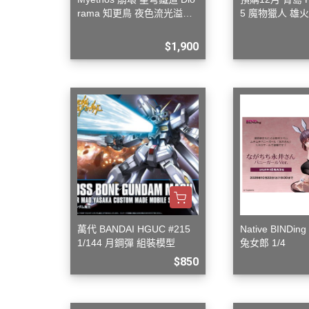
rama 知更鳥 夜色流光溢彩V
5 魔物獵人 雄
er
組裝模型
$1,900
萬代 BANDAI HGUC #215
Native BIND
1/144 月鋼彈 組裝模型
兔女郎 1/4
$850