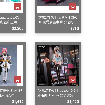
uarts ZERO
預購27年3月 代理 MH CFC
弦之貳 童磨
HE 閃電霹靂車 繼承之豹魂
美洲豹 Z-7
$2,200
$710
組裝模型 罪姬 GP
預購27年6月 Hapitopi DISH
機器人 羅莎莉
庫洛娜 Kurona 盛情邀請 1/
6
$1,410
$1,450