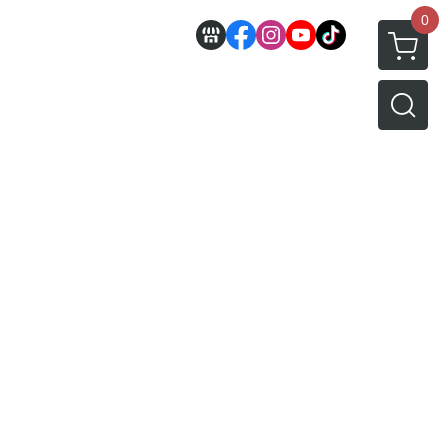
0
邊
好微笑 GoodSmile
田宮 TAMIYA
機車模型
軍事模型
模型工具分類
MODEROID 組裝模型
田宮汽車類
 3D列印相關
關於
密斯特喬模型製作報名
戰車/坦克
放大鏡工具
/ SEGA /
POP UP PARADE
田宮軍事模類
設備
模型課程介紹
軍用車輛
LED 發光組件 燈飾
黏土人 Nendoroid
田宮機車類