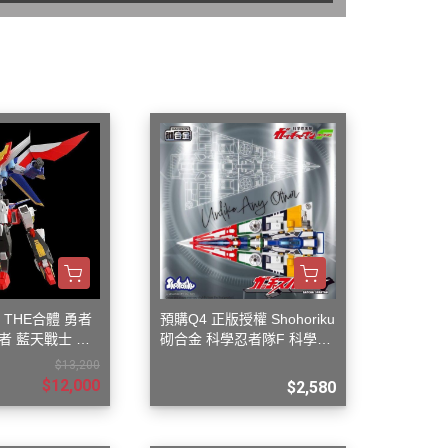
蝕刻片
舊化工具
情景表現、場景製作
模型膠水
其他工具
 THE合體 勇者
預購Q4 正版授權 Shohoriku
者 藍天戰士 飛
砌合金 科學忍者隊F 科學小
飛俠 旋風斯巴達
$13,200
$12,000
$2,580