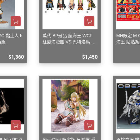
SC 黏土人 h
萬代 BP景品 航海王 WCF
MH限定 M.
 再版
紅髮海賊團 VS 巴特洛馬 一
海王 貼貼系
套五款+一隨機
$1,360
$1,450
Afig PF-0
AliceGlint 限定版 貝希貓 愛
不挑盒況 機核