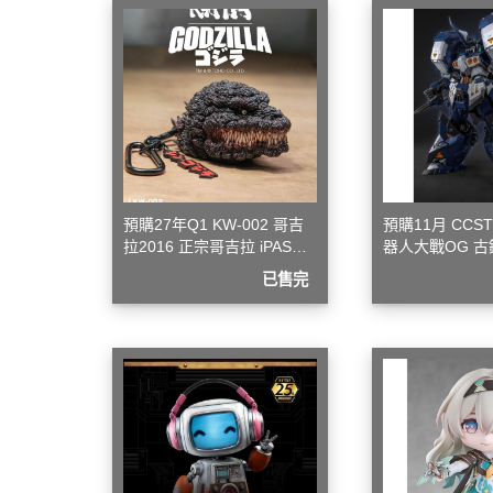
模型專用地台（Action Base)
聖衣神話
懷舊老模
洛伊德ZOI
限定版套件
初音未來
BUILDERS PARTS 製作家零件
頭文字D
HD
裝甲騎兵
攻殼機動
預購27年Q1 KW-002 哥吉
預購11月 CCS
五星物語
拉2016 正宗哥吉拉 iPASS
器人大戰OG 古
JOJO的
一卡通
金可動完成品
已售完
閃電霹靂
超級機器
超人力霸王 
超時空要
星際大戰 S
櫻花大戰