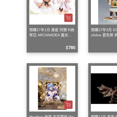
預購27年1月 壽屋 阿爾卡納
預購27年3月 G
蒂亞 ARCANADEA 露米蒂
ololive 夏色祭
雅 First Engage Ver. 組裝
$780
Myethos 崩壞 星穹鐵道 Dio
預購12月 青島 PL