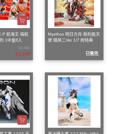
C.P 航海王 喵航
Myethos 明日方舟 新約能天
列 1中盒8入
使 精英二Ver 1/7 附特典
$2,480
$2,150
已售完
工業 1/100 天
黑冰糖企畫 1/12 Milky Whit