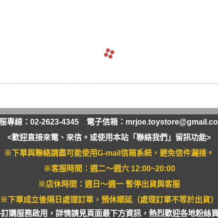
軟膠類 公仔 / 玩具
萬榮國際WJ 工具 / 漆料
MAD 蝕刻片
列印耗材樹脂
青島社軍事
GK、改造套件
車手人物/
ngelion
七龍珠
超合金魂系列
可動公仔 / 可動玩偶
彩
TAMIYA 田宮 工具耗材
MAD GK改造套件
青島社其他模型
海雅 HIYA
超人力霸王
S.H.Figuarts 可動
轉蛋 食玩 盒玩 盲盒
TAMIYA 田宮 溶劑
MAD 研磨膏系列
BE@RBRICK 庫柏力克
人
30 MINUTES FANTASY
S.H.MonsterArts 可動
動漫週邊收藏品
裝甲王牌色彩
TAMIYA 田宮 琺瑯漆
MAD 砂紙工具
WAVE 模型套件
鋼彈
30 MINUTES MISSIONS
GUNDAM UNIVERSE
各款式拼圖
 高階色彩
TAMIYA 田宮 水性漆
MAD 服飾
造型村 VOLKS
30 MINUTES SISTERS
Figuarts mini 可動公仔
模型相關書籍
景效果
TAMIYA 田宮 硝基漆
鋼魂 水貼
孩之寶 HASBRO
開始的異世界生活
境界戰機
SMP 盒玩 組裝模型
s 風化效果漆
TAMIYA 田宮 噴罐
鋼魂 蝕刻片
風雷模型 / 風雷可動 FLA
數碼寶貝
戰隊玩具
面底漆
TAMIYA 田宮 PS 噴罐
NERON 工具系列
中動玩具 系列
海賊王/偉大的航道
萬代 運動育成手環 / 記憶卡
服專線：02-2623-4345 電子信箱：
mrjoe.toystore@gmail.c
TAMIYA 田宮 TS 噴罐
HEDGEHOG 電子/焊接 工具
長谷川 HASEGAWA
生變成史萊姆這檔事
新世紀福音戰士 EVA
NXEDGE STYLE
<歡迎直接來電、來信。或使用本站「聯絡我們」留訊功能>
邊境模型 BORDER
多美 TAKARATOMY
宇宙戰艦大和號
聖鬥士聖衣神話
※下單與聯絡請盡可能使用G-mail信箱系統，避免信件漏接。
色彩
WAVE 膠板類
海洋堂 KAIYODO
櫻花大戰
KERORO魂
※客服時間：週二～週六 12:00~20:00
屬色
WAVE 膠條類
三花 TAKOM
 通靈童子
驚爆危機
※店休時間：週日～週一 暫停出貨與客服
WAVA 金屬棒類
山口式自在置物
金剛 怪獸宇宙
組裝人偶類
※下單成立後隔日處理訂單，預休順延（處理訂單不等於出貨）
WAVE 改造補品
外訂購服務啟用，詳情請見頁面最下方資訊，熱烈歡迎各地粉絲買家
MEDICOS 超像可動
卜力
精靈寶可夢/神奇寶貝