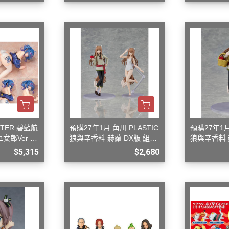
御電館 ODENKAN OB系列 基本
色系列
御電館 ODENKAN TP系列 亮光
系列
御電館 ODENKAN TE系列 消光
系列
御電館 ODENKAN TM系列 金屬
色系列
御電館 ODENKAN TS系列 純色
LTER 碧藍航
預購27年1月 角川 PLASTIC
預購27年1月
系列
女郎Ver 1/
狼與辛香料 赫蘿 DX版 組裝
狼與辛香料 
模型
裝模型
$5,315
$2,680
御電館 ODENKAN SC系列 特殊
噴漆