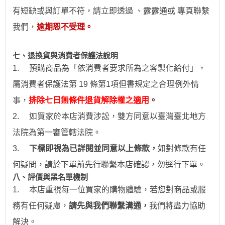
有短缺或與訂單不符，請立即透過
、露露通
或
專頁
聯繫
我們，
逾期恕不受理。
七、退換貨與消費者保護法說明
1.
預購商品為「依消費者要求所為之客製化給付」，
屬消費者保護法第 19 條第1項但書規定之合理例外情
事，
排除七日無條件退貨解除權之適用
。
2.
如買家於本店消費涉訟，雙方同意以臺灣臺北地方
法院為第一審管轄法院。
3.
下標即視為已詳閱並同意以上條款，
如對條款有任
何疑問，請於下單前先行聯繫本店確認，勿逕行下單。
八、評價與黑名單機制
1.
本店重視每一位買家的購物體驗，若您對商品或服
務有任何疑慮，
請先與我們聯繫溝通，
我們將盡力協助
解決。