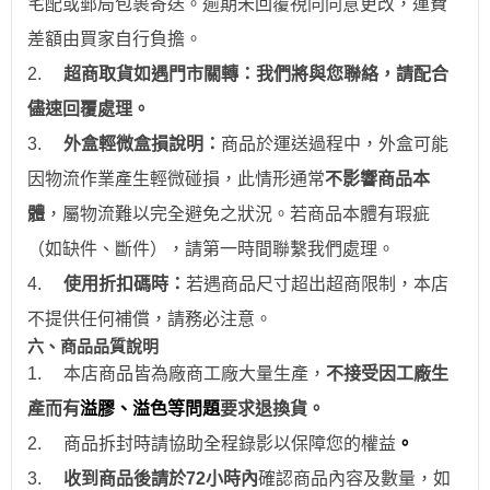
宅配或郵局包裹寄送。逾期未回覆視同同意更改，運費
差額由買家自行負擔。
2.
超商取貨如遇門市關轉：我們將與您聯絡，請配合
儘速回覆處理。
3.
外盒輕微盒損說明：
商品於運送過程中，外盒可能
因物流作業產生輕微碰損，此情形通常
不影響商品本
體
，屬物流難以完全避免之狀況。若商品本體有瑕疵
（如缺件、斷件），請第一時間聯繫我們處理。
4.
使用折扣碼時：
若遇商品尺寸超出超商限制，本店
不提供任何補償，請務必注意。
六、商品品質說明
1.
本店商品皆為廠商工廠大量生產，
不接受因工廠生
產而有
溢膠、溢色等問題
要求退換貨。
2.
商品拆封時請協助全程錄影以保障您的權益
。
3.
收到商品後請於
72
小時
內
確認商品內容及數量，如