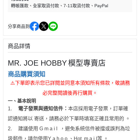
轉帳匯款
全家取貨付款
7-11取貨付款
PayPal
分享商品到
商品詳情
MR. JOE HOBBY
模型專賣店
商品購買須知
⚠
下單即表示您已詳閱並同意本須知所有條款，敬請務
必完整閱讀後再行購買。
一、
基本說明
1.
電子發票與通知信件：
本店採用電子發票，訂單確
認通知將以 寄送，請務必於下單時填寫正確且常用的 。
2.
建議使用 G m a i l ，避免系統信件被擋或誤判為垃
圾郵件，請勿使用Y a h o o 、Hot
m a i l
等 。