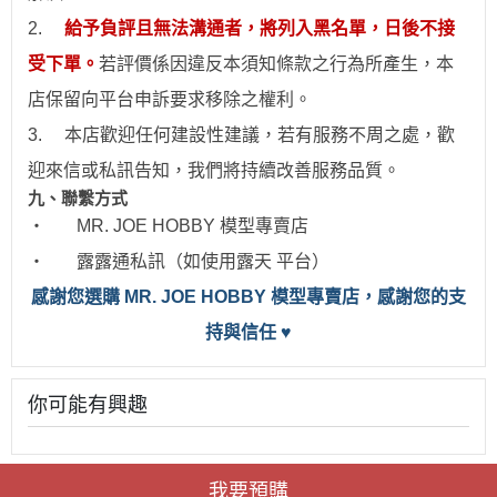
2.
給予負評且無法溝通者，將列入黑名單，日後不接
受下單。
若評價係因違反本須知條款之行為所產生，本
店保留向平台申訴要求移除之權利。
3.
本店歡迎任何建設性建議，若有服務不周之處，歡
迎來信或私訊告知，我們將持續改善服務品質。
九、聯繫方式
‧
MR. JOE HOBBY
模型專賣店
‧
露露通私訊（如使用露天 平台）
感
謝您選購 MR. JOE HOBBY 模型專賣店，感謝您的支
持與信任
♥
你可能有興趣
我要預購