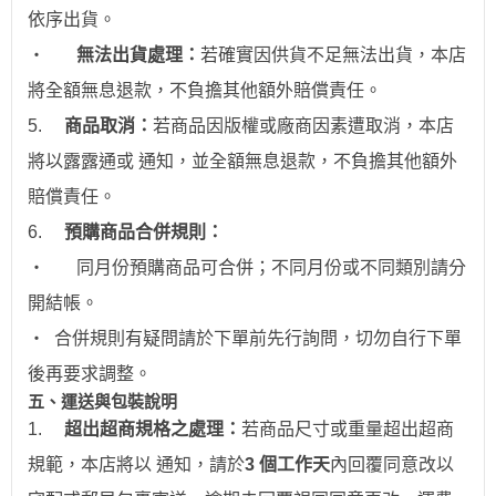
依序出貨。
‧
無法出貨處理：
若確實因供貨不足無法出貨，本店
將全額無息退款，不負擔其他額外賠償責任。
5.
商品取消：
若商品因版權或廠商因素遭取消，本店
將以露露通或 通知，並全額無息退款
，不負擔其他額外
賠償責任。
6.
預購商品合併規則：
‧
同月份預購商品可合併；不同月份或不同類別請分
開結帳。
‧
合併規則有疑問請於下單前先行詢問，切勿自行下單
後再要求調整。
五、運送與包裝說明
1.
超出超商規格之處理：
若商品尺寸或重量超出超商
規範，本店將以 通知，請於
3 個工作天
內回覆同意改以