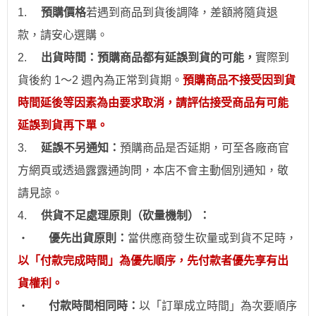
1.
預購價格
若
遇到
商品到貨後調降，差額將隨貨退
款，請安心
選
購。
2.
出貨時間：預購商品都有延誤到貨的可能，
實際到
貨後約 1～2 週內為正常到貨期。
預購商品不接受因到貨
時間
延後
等因素為由要求取消，請評估接受商品有可能
延誤到貨再下單。
3.
延誤不另通知：
預購商品是否延期，可至各廠商官
方網頁或透過露露通詢問，本店不會主動個別通
知
，敬
請見諒。
4.
供貨不足處理原則（砍量機制）：
‧
優先出貨原則：
當供應商發生砍量或到貨不足時，
以「付款完成時間」為優先順序，先付款者優先享有出
貨權利。
‧
付款時間相同時：
以「訂單成立時間」為次要順序