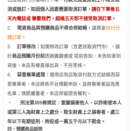
消或退訂，如因個人因素需要取消訂單，
請在下單後五
天內電話或 聯繫我們，超過五天恕不接受取消訂單。
2.
現貨商品與預購商品不得合併結帳
，
請買家
自行分
開訂單
。
3.
訂
單修改：
如需修改訂單（含更改取貨門市），請
於
商品預購月份前
透過
露露通
或
提前
告知，未告知者到
貨後，本店有權直接出貨，不另等候。
4.
惡意棄單處理：
選用
店到店取貨付款
方式結帳而惡
意棄單者，本店將依平台規範申訴，並
將棄單者設為
黑
名單；情節嚴重者，
本店保留提告權利
。
‧
刑法第355條規定：意圖損害他人，以詐術使本人
或第三人為財產上之處分，致生財產上之損害者，處三
年以下有期徒刑、拘役或一萬五千元以下罰金。
四、預購商品說明