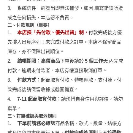
3.
系統信件一經發出即無法補發，如因 填寫錯誤所造
成之任何損失，本店恕不負責。
二、付款規則（重要）
1.
本店採「先付款、優先出貨」制，
付款完成後方優
先排入出貨序列；未完成付款之訂單，本店不保留商品
庫存，亦不保障出貨順位。
2.
結帳期限：
高價商品
下單後請於
5 個工作天
內完成
付款。逾期未付款者，本店有權直接取消訂單。
3.
付款方式：
超商取貨付款、
轉帳
匯款、支付連。付
款完成後請保留收據或截圖備查。
4.
7-11
超商取貨付款：
請珍惜自身信用與評價，請勿
棄單。
三、訂單確認與取消規則
1.
下
單前請務必確認
商品名稱、款式、數量、結帳方
式及取貨門市後再行下單，
付款完成後原則上不接受取