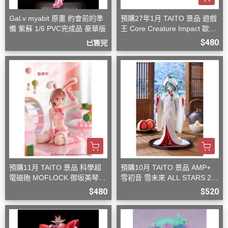
Gal.v myabit 原畫 約會前的準
預購27年1月 TAITO 景品 遊戲
備 紫蘇 1/6 PVC完成品 豪華版
王 Core Creature Impact 歐西
里斯的天空龍
$480
已售完
預購11月 TAITO 景品 科學超
預購10月 TAITO 景品 AMP+
電磁砲 MOFLOCK 御坂美琴
雪初音 雪未來 ALL STARS 20
毛絨兔女郎裝
13版 白無垢
$480
$520