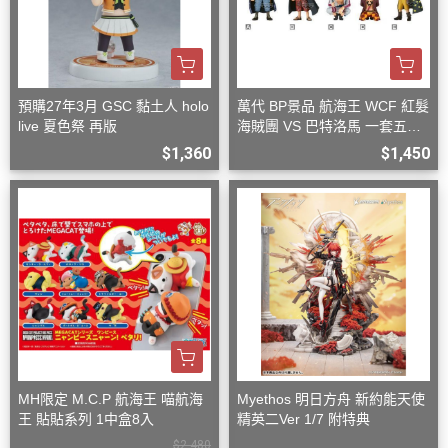
預購27年3月 GSC 黏土人 holo
萬代 BP景品 航海王 WCF 紅髮
live 夏色祭 再版
海賊團 VS 巴特洛馬 一套五款
+一隨機
$1,360
$1,450
MH限定 M.C.P 航海王 喵航海
Myethos 明日方舟 新約能天使
王 貼貼系列 1中盒8入
精英二Ver 1/7 附特典
$2,480