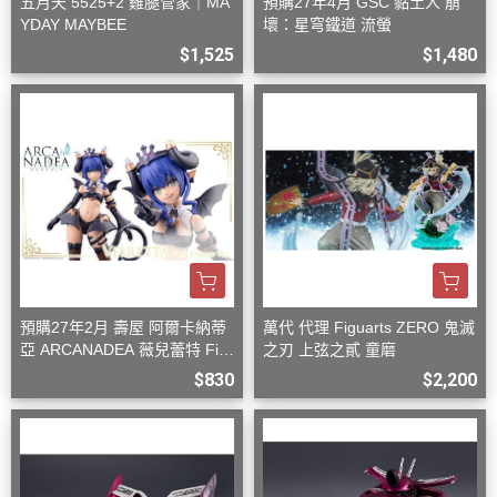
五月天 5525+2 雞腿管家｜MA
預購27年4月 GSC 黏土人 崩
YDAY MAYBEE
壞：星穹鐵道 流螢
$1,525
$1,480
預購27年2月 壽屋 阿爾卡納蒂
萬代 代理 Figuarts ZERO 鬼滅
亞 ARCANADEA 薇兒蕾特 Firs
之刃 上弦之貳 童磨
t Engage Ver. 組裝
$830
$2,200