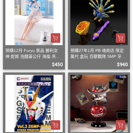
預購12月 Furyu 景品 勝利女
預購27年1月 PB 魂商店 限定
神:妮姬 泡麵蓋公仔 海倫 吊帶
萬代 盒玩 百獸戰隊 SMP 牙吠
洋裝ver.(附特典)
孔雀王 & 牙吠眼鏡蛇
$450
$940