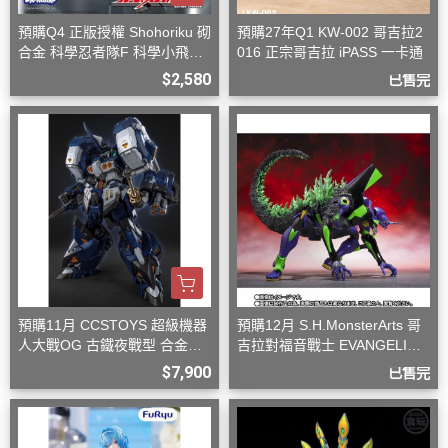
預購Q4 正版授權 Shohoriku 砌
預購27年Q1 KW-002 哥吉拉2
合金 科學忍者隊F 科學小飛俠
016 正宗哥吉拉 iPASS 一卡通
旋風斯巴達
$2,580
已售完
預購11月 CCSTOYS 超級機器
預購12月 S.H.MonsterArts 哥
人大戰OG 古鐵夜戰型 合金可
吉拉對福音戰士 EVANGELION
動完成品
初號機 G覺醒形態
$7,900
已售完