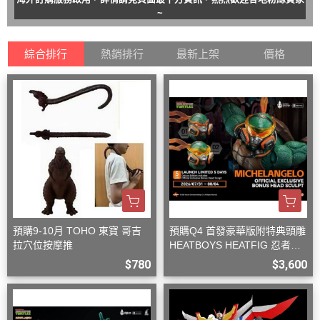
~
綜合排行
熱銷排行
最新上架
價格
預購9-10月 TOHO 東寶 哥吉
預購Q4 首發豪華版附特典頭雕
拉穴位按摩推
HEATBOYS HEATFIG 忍者龜
米開朗基羅 1/9
$780
$3,600