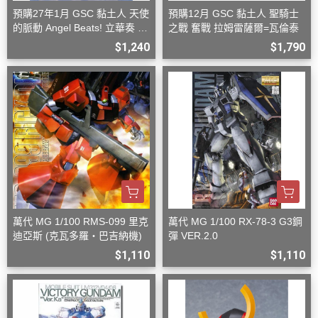
預購27年1月 GSC 黏土人 天使
預購12月 GSC 黏土人 聖騎士
的脈動 Angel Beats! 立華奏 再
之戰 奮戰 拉姆雷薩爾=瓦倫泰
版
$1,240
$1,790
萬代 MG 1/100 RMS-099 里克
萬代 MG 1/100 RX-78-3 G3鋼
迪亞斯 (克瓦多羅・巴吉納機)
彈 VER.2.0
$1,110
$1,110