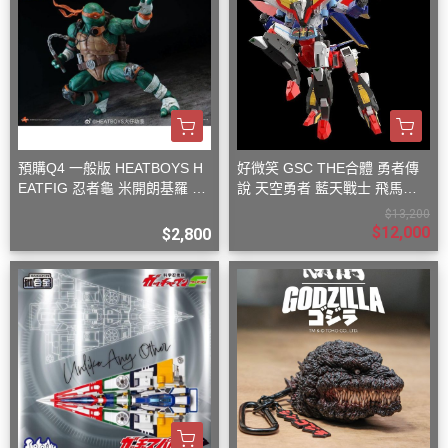
預購Q4 一般版 HEATBOYS H
好微笑 GSC THE合體 勇者傳
EATFIG 忍者龜 米開朗基羅 1/
說 天空勇者 藍天戰士 飛馬戰
9
士
$13,200
$12,000
$2,800