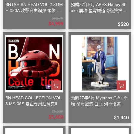
BNTSH BN HEAD VOL.2 ZGM
預購27年5月 APEX Happy Sh
F-X20A 攻擊自由鋼彈 頭像 53
ake 崩壞 星穹鐵道 Q版搖搖樂
x59x32cm
波提歐
$5,670
$4,999
$520
BN HEAD COLLECTION VOL.
預購27年6月 Myethos Gift+ 崩
3 MS-06S 夏亞專用紅薩克II
壞 星穹鐵道 白厄 列車環遊記V
er 1/8
$6,000
$5,600
$1,440