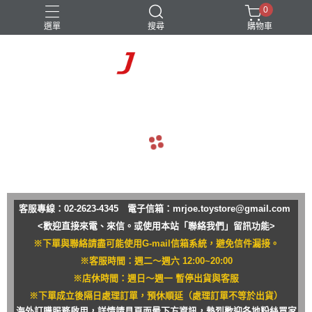
0
選單
搜尋
購物車
navigate_before
navigate_next
客服專線：02-2623-4345 電子信箱：
mrjoe.toystore@gmail.com
<歡迎直接來電、來信。或使用本站「聯絡我們」留訊功能>
※下單與聯絡請盡可能使用G-mail信箱系統，避免信件漏接。
※客服時間：週二～週六 12:00~20:00
※店休時間：週日～週一 暫停出貨與客服
※下單成立後隔日處理訂單，預休順延（處理訂單不等於出貨）
海外訂購服務啟用，詳情請見頁面最下方資訊，熱烈歡迎各地粉絲買家