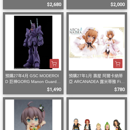
型
$2,680
$2,000
預購27年4月 GSC MODEROI
預購27年1月 壽屋 阿爾卡納蒂
D 巨神GORG Manon Guardia
亞 ARCANADEA 露米蒂雅 Firs
n 組裝模型
t Engage Ver. 組裝
$1,490
$780