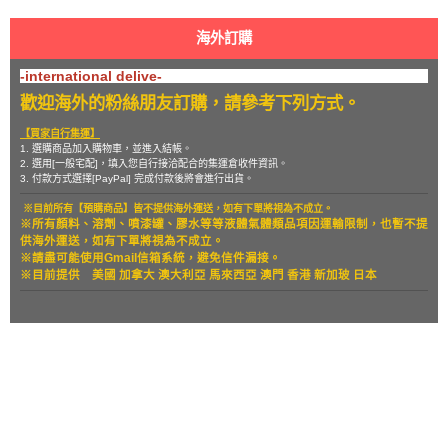
海外訂購
-international delive-
歡迎海外的粉絲朋友訂購，請參考下列方式。
【買家自行集運】
1. 選購商品加入購物車，並進入結帳。
2. 選用[一般宅配]，填入您自行接洽配合的集運倉收件資訊。
3. 付款方式選擇[PayPal] 完成付款後將會進行出貨。
※目前所有【預購商品】皆不提供海外運送，如有下單將視為不成立。
※所有顏料、溶劑、噴漆罐、膠水等等液體氣體類品項因運輸限制，也暫
不提
供海外運送，如有下單將視為不成立。
※請盡可能使用Gmail信箱系統，避免信件漏接。
※目前提供
美國 加拿大 澳大利亞 馬來西亞 澳門 香港 新加玻 日本
關於
全部商品