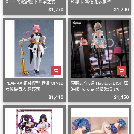
C HE 閃電霹靂車 繼承之豹魂
R 凜卡 凜花 組裝模型
美洲豹 Z-6 Z-7 套組
$1,770
$1,700
PLAMAX 組裝模型 罪姬 GP-12
預購27年6月 Hapitopi DISH 庫
女僕機器人 羅莎莉
洛娜 Kurona 盛情邀請 1/6
$1,410
$1,450