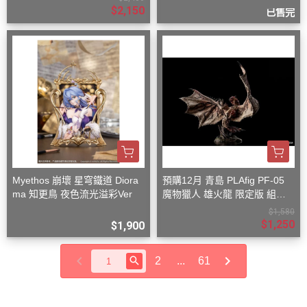
$2,150
已售完
Myethos 崩壞 星穹鐵道 Diora
預購12月 青島 PLAfig PF-05
ma 知更鳥 夜色流光溢彩Ver
魔物獵人 雄火龍 限定版 組裝
模型
$1,580
$1,250
$1,900
2
...
61