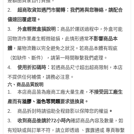
差額由買家自行負擔。
2.
超商取貨如遇門市關轉：我們將與您聯絡，請配合
儘速回覆處理。
3.
外盒輕微盒損說明：
商品於運送過程中，外盒可能
因物流作業產生輕微碰損，此情形通常
不影響商品本
體
，屬物流難以完全避免之狀況。若商品本體有瑕疵
（如缺件、斷件），請第一時間聯繫我們處理。
4.
使用折扣碼時：
若遇商品尺寸超出超商限制，本店
不提供任何補償，請務必注意。
六、商品品質說明
1.
本店商品皆為廠商工廠大量生產，
不接受因工廠生
產而有
溢膠、溢色等問題
要求退換貨。
2.
商品拆封時請協助全程錄影以保障您的權益
。
3.
收到商品後請於
72
小時
內
確認商品內容及數量，如
有短缺或與訂單不符，請立即透過
、露露通
或
專頁
聯繫