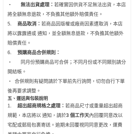
‧
無法出貨處理：
若確實因供貨不足無法出貨，本店
將全額無息退款，不負擔其他額外賠償責任。
5.
商品取消：
若商品因版權或廠商因素遭取消，本店
將以露露通或 通知，並全額無息退款
，不負擔其他額外
賠償責任。
6.
預購商品合併規則：
‧
同月份預購商品可合併；不同月份或不同類別請分
開結帳。
‧
合併規則有疑問請於下單前先行詢問，切勿自行下單
後再要求調整。
五、運送與包裝說明
1.
超出超商規格之處理：
若商品尺寸或重量超出超商
規範，本店將以 通知，請於
3 個工作天
內回覆同意改以
宅配或郵局包裹寄送。逾期未回覆視同同意更改，運費