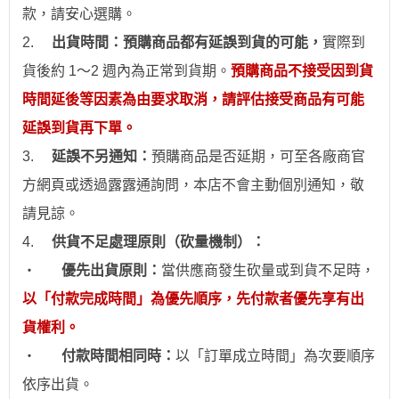
款，請安心
選
購。
2.
出貨時間：預購商品都有延誤到貨的可能，
實際到
貨後約 1～2 週內為正常到貨期。
預購商品不接受因到貨
時間
延後
等因素為由要求取消，請評估接受商品有可能
延誤到貨再下單。
3.
延誤不另通知：
預購商品是否延期，可至各廠商官
方網頁或透過露露通詢問，本店不會主動個別通
知
，敬
請見諒。
4.
供貨不足處理原則（砍量機制）：
‧
優先出貨原則：
當供應商發生砍量或到貨不足時，
以「付款完成時間」為優先順序，先付款者優先享有出
貨權利。
‧
付款時間相同時：
以「訂單成立時間」為次要順序
依序出貨。