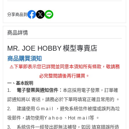
分享商品到
商品詳情
MR. JOE HOBBY
模型專賣店
商品購買須知
⚠
下單即表示您已詳閱並同意本須知所有條款，敬請務
必完整閱讀後再行購買。
一、
基本說明
1.
電子發票與通知信件：
本店採用電子發票，訂單確
認通知將以 寄送，請務必於下單時填寫正確且常用的 。
2.
建議使用 G m a i l ，避免系統信件被擋或誤判為垃
圾郵件，請勿使用Y a h o o 、Hot
m a i l
等 。
3.
系統信件一經發出即無法補發，如因 填寫錯誤所造