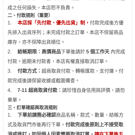
成之任何損失，本店恕不負責。
二、付款規則（重要）
1.
本店採「先付款、優先出貨」制，
付款完成後方優
先排入出貨序列；未完成付款之訂單，本店不保留商品
庫存，亦不保障出貨順位。
2.
結帳期限：
高價商品
下單後請於
5 個工作天
內完成
付款。逾期未付款者，本店有權直接取消訂單。
3.
付款方式：
超商取貨付款、
轉帳
匯款、支付連。付
款完成後請保留收據或截圖備查。
4.
7-11
超商取貨付款：
請珍惜自身信用與評價，請勿
棄單。
三、訂單確認與取消規則
1.
下
單前請務必確認
商品名稱、款式、數量、結帳方
式及取貨門市後再行下單，
付款完成後原則上不接受取
消或退訂，如因個人因素需要取消訂單，
請在下單後五