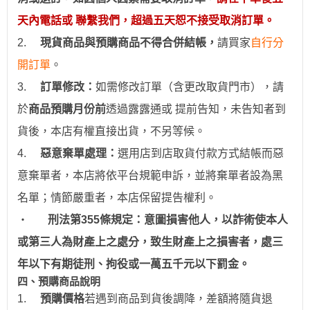
天內電話或 聯繫我們，超過五天恕不接受取消訂單。
2.
現貨商品與預購商品不得合併結帳
，
請買家
自行分
開訂單
。
3.
訂
單修改：
如需修改訂單（含更改取貨門市），請
於
商品預購月份前
透過
露露通
或
提前
告知，未告知者到
貨後，本店有權直接出貨，不另等候。
4.
惡意棄單處理：
選用
店到店取貨付款
方式結帳而惡
意棄單者，本店將依平台規範申訴，並
將棄單者設為
黑
名單；情節嚴重者，
本店保留提告權利
。
‧
刑法第355條規定：意圖損害他人，以詐術使本人
或第三人為財產上之處分，致生財產上之損害者，處三
年以下有期徒刑、拘役或一萬五千元以下罰金。
四、預購商品說明
1.
預購價格
若
遇到
商品到貨後調降，差額將隨貨退