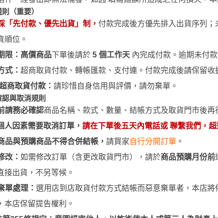
 聖鬥士星矢
規則（重要）
HIQPARTS 工具/材料
DS
採「先付款、優先出貨」制，
付款完成後方優先排入出貨序列；
HOBBY BASE 工具/零件 系列
貨順位。
TSUNODA 角田 斜口鉗
期限：
高價商品
下單後請於
5 個工作天
內完成付款。逾期未付款
TSUNODA 角田 工具鉗
方式：
超商取貨付款、
轉帳
匯款、支付連。付款完成後請保留收
USTAR 優速達
隊
超商取貨付款：
請珍惜自身信用與評價，請勿棄單。
MASTER TOOLS 銅棒
確認與取消規則
MASTER TOOLS 其他工具
前請務必確認
商品名稱、款式、數量、結帳方式及取貨門市後再
奇妙冒險
個人因素需要取消訂單，
請在下單後五天內電話或 聯繫我們，
蓋亞 GAIA 工具
車
商品與預購商品不得合併結帳
，
請買家
自行分開訂單
。
蓋亞 GAIA 模型漆
人大戰
修改：
如需修改訂單（含更改取貨門市），請於
商品預購月份前
E7 硝基漆
Ultraman
直接出貨，不另等候。
E7 溶劑
塞
棄單處理：
選用
店到店取貨付款
方式結帳而惡意棄單者，本店將
長谷川 HASEGAWA 工具
TAR WARS
，
本店保留提告權利
。
GIC 虎爪工具系列