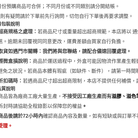
御電館 ODENKAN OB系列 基本
月份預購商品可合併；不同月份或不同類別請分開結帳。
色系列
規則有疑問請於下單前先行詢問，切勿自行下單後再要求調整。
御電館 ODENKAN TP系列 亮光
與包裝說明
系列
超商規格之處理：
若商品尺寸或重量超出超商規範，本店將以 通
御電館 ODENKAN TE系列 消光
送。逾期未回覆視同同意更改，運費差額由買家自行負擔。
系列
取貨如遇門市關轉：我們將與您聯絡，請配合儘速回覆處理。
御電館 ODENKAN TM系列 金屬
輕微盒損說明：
商品於運送過程中，外盒可能因物流作業產生輕
色系列
避免之狀況。若商品本體有瑕疵（如缺件、斷件），請第一時間
御電館 ODENKAN TS系列 純色
折扣碼時：
若遇商品尺寸超出超商限制，本店不提供任何補償，
系列
品質說明
御電館 ODENKAN SC系列 特殊
商品皆為廠商工廠大量生產，
不接受因工廠生產而有
溢膠、溢色
噴漆
拆封時請協助全程錄影以保障您的權益
。
商品後請於
72
小時
內
確認商品內容及數量，如有短缺或與訂單不
受理。