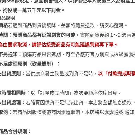
法第355條規定：意圖損害他人，以詐術使本人或第三人為財產
3M 研磨海綿
ansformers
、拘役或一萬五千元以下罰金。
3M 遮蓋膠帶
.k 機甲系列
商品說明
3M 防毒面具/口罩
價格
若
遇到
商品到貨後調降，差額將隨貨退款，請安心
選
購。
GSI 郡氏 溶劑
時間：預購商品都有延誤到貨的可能，
實際到貨後約 1～2 週
GSI 郡氏 Mr.Color 硝基漆
為由要求取消，請評估接受商品有可能延誤到貨再下單。
GSI 郡氏 Mr.Color H 系列 水性
不另通知：
預購商品是否延期，可至各廠商官方網頁或透過露露
漆
不足處理原則（砍量機制）：
GSI 郡氏 Mr.Color N 系列 環保
先出貨原則：
當供應商發生砍量或到貨不足時，
以「付款完成時
水性漆
GSI 郡氏 Mr.Color SVC系列 軟
款時間相同時：
以「訂單成立時間」為次要順序依序出貨。
膠專用水性漆
法出貨處理：
若確實因供貨不足無法出貨，本店將全額無息退款
GSI 郡氏 Mr.Color 噴罐
取消：
若商品因版權或廠商因素遭取消，本店將以露露通或 通
GSI 郡氏 Mr. Hobby 工具系列
御電館 ODENKAN 溶劑
商品合併規則：