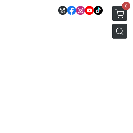
0
邊
好微笑 GoodSmile
田宮 TAMIYA
機車模型
軍事模型
模型工具分類
MODEROID 組裝模型
田宮汽車類
 3D列印相關
關於
密斯特喬模型製作報名
戰車/坦克
放大鏡工具
/ SEGA /
POP UP PARADE
田宮軍事模類
設備
模型課程介紹
軍用車輛
LED 發光組件 燈飾
黏土人 Nendoroid
田宮機車類