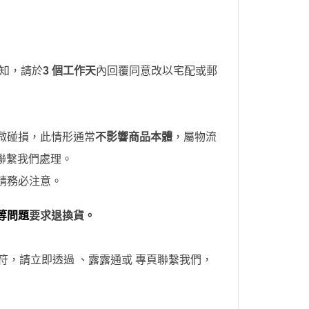
知，請於
3 個工作天
內回覆同意改以宅配或郵
微碰損，此情形通常
不影響商品本體
，屬物流
聯繫我們處理。
請務必注意。
等問題
要求退換貨。
符，請立即透過
、露露通
或
專頁
聯繫我們，