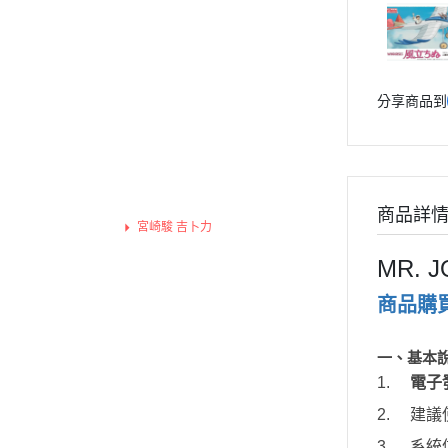
Re:從零開始的異世界生活
Markings 遮噴片
1/144 創鬥者系列配件包
迪士尼卡通 
鬼滅之刃
樹脂造型套件
機動警察
1/48 MEGA SIZE
LOVE LIV
葉片/植物套件
關於我轉生變成史萊姆這檔事
1/60 PG
我的英雄
分享商品到
Fate 系列
哈囉/迷你凱 吉祥物系列
精靈寶可
蠟筆小新
SD/BB戰士
數碼寶貝
通靈王 / 通靈童子
BB戰士 LEGENDBB
魔物獵人Mon
哥吉拉、金剛 怪獸宇宙
商品詳
SD鋼彈世界 群英集 / 三國創傑
魔神英雄
宮崎駿 吉卜力
傳
迪士尼卡通 DISNEY
魔動王
MR. 
LOVE LIVE
BB戰士 三國傳
Marvel
商品購
我的英雄學院
BB戰士 SD戰國傳
DC宇宙 
精靈寶可夢 神奇寶貝
SDCS系列
無敵鐵金剛
一、
基本
數碼寶貝
1.
電子
EXSD EX-STANDARD
假面騎士 Ka
魔物獵人MonsterHunter
2.
建議使
EX MODEL 系列
名偵探柯
魔神英雄傳
3.
系統