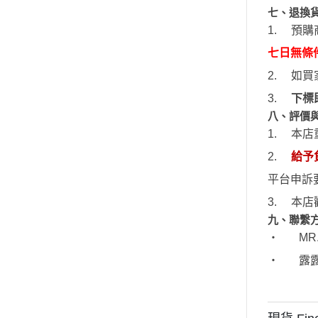
七、退換
1.
預購
七日無條
2.
如買
3.
下標
八、評價
1.
本店
2.
給予
平台申訴
3.
本店
九、聯繫
‧
MR
‧
露