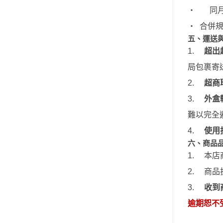
‧
同
汽機車模型
‧
合併
軍事模型
五、運送
模型工具分類
1.
超出
摩多 MODO 工具漆料
局包裹寄
西班牙 Acrylicos Vallejo
2.
超商
品牌工具漆料
3.
外盒
MADWORKS專區
難以完全
Phrozen 3D列印相關
4.
使用
關於
六、商品
密斯特喬模型製作報名
1.
本店
大秘寶-媽見打
2.
商品
AirBeast 水性漆系列
3.
收到
逾期恕不