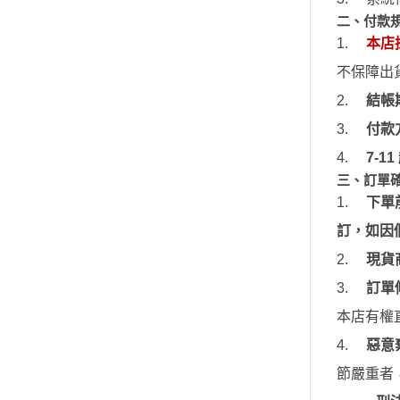
模型專用地台（Action Base)
魔動王
聖衣神話
二、付款
Marvel 漫威 超級英雄
懷舊老模
洛伊德ZOI
1.
本店
DC宇宙 超級英雄
限定版套件
初音未來
不保障出
無敵鐵金剛 大魔神 真蓋特 系列
BUILDERS PARTS 製作家零件
頭文字D
2.
結帳
假面騎士 Kamen Rider
HD
裝甲騎兵
名偵探柯南
3.
付款
聖衣神話 聖鬥士星矢
攻殼機動
4.
7-11
洛伊德ZOIDS
三、訂單
五星物語
1.
下
單
初音未來
JOJO的
頭文字D
訂，如因
閃電霹靂
裝甲騎兵
2.
現貨
超級機器
攻殼機動隊
3.
訂
單
超人力霸王 
五星物語
本店有權
JOJO的奇妙冒險
超時空要
4.
惡意
閃電霹靂車
星際大戰 S
節嚴重者
超級機器人大戰
櫻花大戰