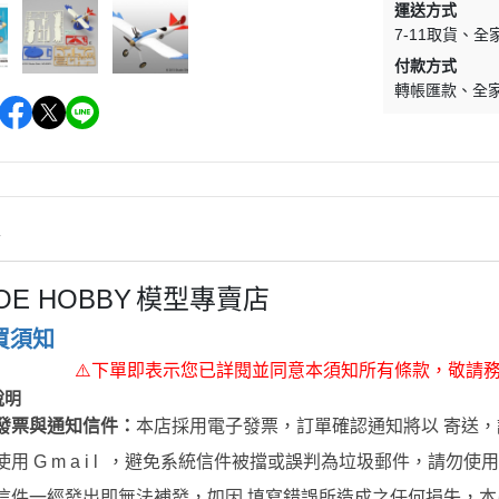
運送方式
WAVE 其他工具類
千值錬 系列
DISNEY
LBX 紙箱戰機
7-11取貨
全
WAVE 研磨工具
御模道 系列
付款方式
E
其他種類模型
轉帳匯款
全
GodHand 神之手 研磨工具
THREE ZERO 系列
學院
GodHand 神之手 畫筆類
造型大師 竹谷隆之
夢 神奇寶貝
GodHand 神之手 尖嘴鉗/工作鉗
呂旻恩作品 GK系列
類
其他品牌組裝模型
sterHunter
GodHand 神之手 斜口鉗
情
其他科幻模型
傳
GodHand 神之手 鑽頭類
JOE HOBBY
模型專賣店
GodHand 神之手 其他工具類
 漫威 超級英雄
買須知
模型向上委員會
超級英雄
⚠
下單即表示您已詳閱並同意本須知所有條款，敬請
德國 MOLOTOW 工具
 大魔神 真蓋特 系列
說明
INFINITY 噴筆/工具
發票與通知信件：
本店採用電子發票，訂單確認通知將以 寄送，
men Rider
IWATA 岩田 工具系列
用 G m a i l ，避免系統信件被擋或誤判為垃圾郵件，請勿使用Y a 
南
SPARMAX 噴漆設備
信件一經發出即無法補發，如因 填寫錯誤所造成之任何損失，本