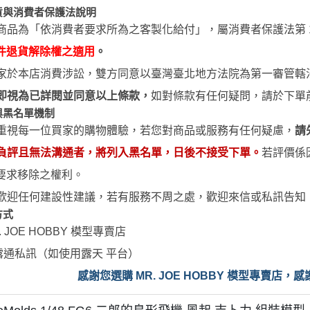
貨與消費者保護法說明
商品為「依消費者要求所為之客製化給付」，屬消費者保護法第 1
件退貨解除權之適用
。
家於本店消費涉訟，雙方同意以臺灣臺北地方法院為第一審管轄
即視為已詳閱並同意以上條款，
如對條款有任何疑問，請於下單
與黑名單機制
重視每一位買家的購物體驗，若您對商品或服務有任何疑慮，
請
負評且無法溝通者，將列入黑名單，日後不接受下單。
若評價係
要求移除之權利。
歡迎任何建設性建議，若有服務不周之處，歡迎來信或私訊告知
方式
. JOE HOBBY
模型專賣店
露通私訊（如使用露天 平台）
感
謝您選購 MR. JOE HOBBY 模型專賣店