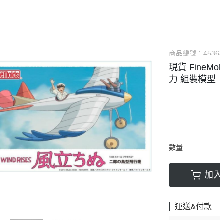
軟膠類 公仔 / 玩具
萬榮國際WJ 工具 / 漆料
MAD 蝕刻片
列印耗材樹脂
青島社軍事
GK、改造套件
車手人物/
ngelion
七龍珠
超合金魂系列
可動公仔 / 可動玩偶
彩
TAMIYA 田宮 工具耗材
MAD GK改造套件
青島社其他模型
海雅 HIYA
超人力霸王
S.H.Figuarts 可動
轉蛋 食玩 盒玩 盲盒
TAMIYA 田宮 溶劑
MAD 研磨膏系列
BE@RBRICK 庫柏力克
人
30 MINUTES FANTASY
S.H.MonsterArts 可動
動漫週邊收藏品
裝甲王牌色彩
TAMIYA 田宮 琺瑯漆
MAD 砂紙工具
商品編號：
4536
WAVE 模型套件
鋼彈
30 MINUTES MISSIONS
GUNDAM UNIVERSE
現貨 FineM
各款式拼圖
 高階色彩
TAMIYA 田宮 水性漆
MAD 服飾
造型村 VOLKS
30 MINUTES SISTERS
Figuarts mini 可動公仔
力 組裝模型
模型相關書籍
景效果
TAMIYA 田宮 硝基漆
鋼魂 水貼
孩之寶 HASBRO
開始的異世界生活
境界戰機
SMP 盒玩 組裝模型
s 風化效果漆
TAMIYA 田宮 噴罐
鋼魂 蝕刻片
風雷模型 / 風雷可動 FLA
數碼寶貝
戰隊玩具
面底漆
TAMIYA 田宮 PS 噴罐
NERON 工具系列
中動玩具 系列
海賊王/偉大的航道
萬代 運動育成手環 / 記憶卡
TAMIYA 田宮 TS 噴罐
HEDGEHOG 電子/焊接 工具
長谷川 HASEGAWA
生變成史萊姆這檔事
新世紀福音戰士 EVA
NXEDGE STYLE
數量
邊境模型 BORDER
多美 TAKARATOMY
宇宙戰艦大和號
聖鬥士聖衣神話
色彩
WAVE 膠板類
海洋堂 KAIYODO
櫻花大戰
KERORO魂
加
屬色
WAVE 膠條類
三花 TAKOM
 通靈童子
驚爆危機
WAVA 金屬棒類
山口式自在置物
金剛 怪獸宇宙
組裝人偶類
運送&付款
WAVE 改造補品
MEDICOS 超像可動
卜力
精靈寶可夢/神奇寶貝