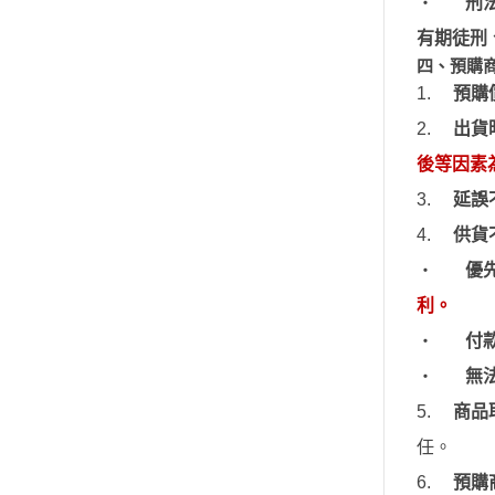
‧
刑
超人力霸王 Ultraman
變形金剛 Tr
超時空要塞
有期徒刑
橫山宏 Ma
四、預購
星際大戰 STAR WARS
1.
預購
櫻花大戰
變形金剛 Transformers
2.
出貨
橫山宏 Ma.k 機甲系列
後
等因素
萬代組裝模型
3.
延誤
萬代玩具/收藏
4.
供貨
景品動漫周邊
‧
優
好微笑 GoodSmile
利。
田宮 TAMIYA
‧
付
壽屋 Katobukiya
‧
無
富士美 FUJIMI
5.
商品
百萬屋 MEGAHOUSE
任。
青島社 AOSHIMA
6.
預購
其他品牌