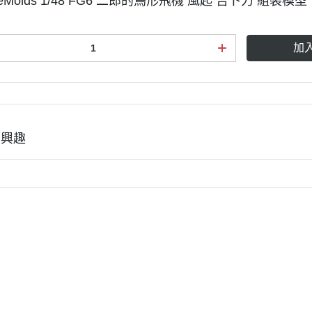
neMolds 1/48 FG6 二郎的鳥形飛機 風起 吉卜力 組裝模型
加
有興趣
全部商品
付款方式說明
現金積點規則
們
訂單查詢
寄送方式說明
隱私權條款