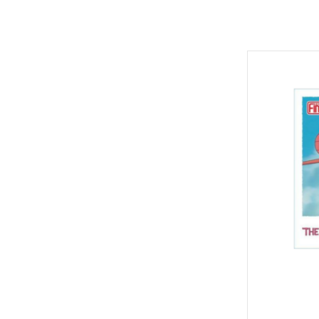
Hexa Gear 六角機牙
MODO 硝基漆/水性漆溶劑
Game Color 遊戲色彩
富士美 Fujimi 摩托車類
1/100 Hi-Resolution Model
福音戰士Eva
機戰傭兵 / 骨裝機兵 Frame Arms
MODO 水性漆
Mecha Color 機甲色
富士美 Fujimi 自由研究系列
1/100 鐵血的孤兒
火影忍者
首頁
/ 裝甲騎兵
MODO 硝基漆
Metal Color 金屬色彩
富士美 Fujimi 其他類
全部商品
1/144 RG
進擊的巨
機獸新世紀 洛伊德 ZOIDS
PANZER ACES 
預購新品
1/144 HGUC、HGCE、HGAC
機動戰士
勇者系列
鋼彈模型
PREMIUM COLOR
1/144 HG 鐵血的孤兒
刀劍神域
壽屋其他系列組裝模型
LEGO 樂高
Diorama Effects 佈
1/144 HG THE ORIGIN
Re:從零
MSG 武裝零件 武裝 改造配件
動畫分類
Weathering Effect
1/144 HGTB 雷霆宙域
鬼滅之刃
SPY×FAMILY 間諜家家酒
Surface Primer 表
1/144 HGBF 鋼彈創鬥者
機動警察
七龍珠
Auxiliary 輔助溶劑
1/144 HGBD 潛網大戰系列
關於我轉
航海王 海賊王 ONEPIECE
Pigments 色粉
1/144 HG 潛網大戰RE:RISE
Fate 系列
福音戰士Evangelion
Model Air 模型噴塗
火影忍者
1/144 HG SEED
蠟筆小新
進擊的巨人
Liquid Gold 液態金
1/144 HG OO
通靈王 /
機動戰士鋼彈
AV水性漆套組
1/144 HG G之復興
哥吉拉、
刀劍神域
HOBBY PAINT 噴罐
1/144 HG AGE
宮崎駿 吉