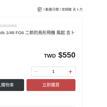
整備團隊套組
特殊/工程車種
水貼紙專區
figma可動系列
動物系列 四驅車
動畫分類
宮崎駿 吉卜力
船艦類模型
斜口鉗
ACT MODE 系列
四驅車 零件 / 配件
熊
戰鬥機/飛行器
刀具
PLAMAX
318620068
戰鬥人員/裝備
銼刀
olds 1/48 FG6 二郎的鳥形飛機 風起 吉卜
油漆筆/麥克筆/鋼彈麥克筆
噴筆/噴漆設備
ME
模型畫筆
$
550
TWD
鑷子
砂紙
噴罐 補土/保護漆
補土
入購物車
立即購買
空罐
模型改造零件/膠板
金屬改造套件