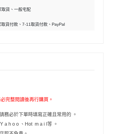
蝕刻片
家取貨
一般宅配
舊化工具
家取貨付款
7-11取貨付款
PayPal
情景表現、場景製作
模型膠水
其他工具
務必完整閱讀後再行購買。
請務必於下單時填寫正確且常用的 。
h o o 、Hot
m a i l
等 。
店恕不負責。