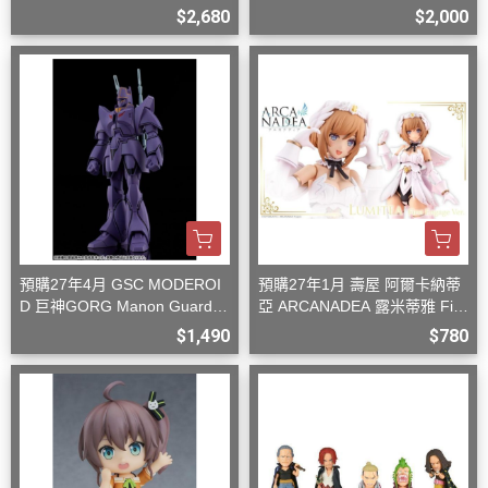
型
$2,680
$2,000
預購27年4月 GSC MODEROI
預購27年1月 壽屋 阿爾卡納蒂
D 巨神GORG Manon Guardia
亞 ARCANADEA 露米蒂雅 Firs
n 組裝模型
t Engage Ver. 組裝
$1,490
$780