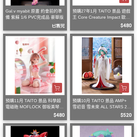
Gal.v myabit 原畫 約會前的準
預購27年1月 TAITO 景品 遊戲
備 紫蘇 1/6 PVC完成品 豪華版
王 Core Creature Impact 歐西
里斯的天空龍
$480
已售完
預購11月 TAITO 景品 科學超
預購10月 TAITO 景品 AMP+
電磁砲 MOFLOCK 御坂美琴
雪初音 雪未來 ALL STARS 20
毛絨兔女郎裝
13版 白無垢
$480
$520