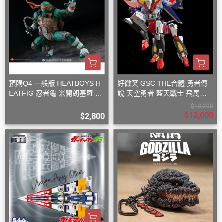
預購Q4 一般版 HEATBOYS H
好微笑 GSC THE合體 勇者傳
EATFIG 忍者龜 米開朗基羅 1/
說 天空勇者 藍天戰士 飛馬戰
9
士
$13,200
$12,000
$2,800