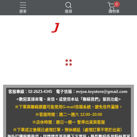
0
選單
搜尋
購物車
navigate_before
navigate_next
客服專線：02-2623-4345 電子信箱：
mrjoe.toystore@gmail.com
<歡迎直接來電、來信。或使用本站「聯絡我們」留訊功能>
※下單與聯絡請盡可能使用G-mail信箱系統，避免信件漏接。
※客服時間：週二～週六 12:00~20:00
※店休時間：週日～週一 暫停出貨與客服
※下單成立後隔日處理訂單，預休順延（處理訂單不等於出貨）
海外訂購服務啟用，詳情請見頁面最下方資訊，熱烈歡迎各地粉絲買家