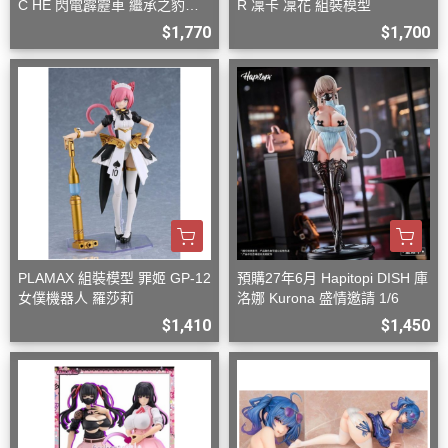
C HE 閃電霹靂車 繼承之豹魂
R 凜卡 凜花 組裝模型
美洲豹 Z-6 Z-7 套組
$1,770
$1,700
PLAMAX 組裝模型 罪姬 GP-12
預購27年6月 Hapitopi DISH 庫
女僕機器人 羅莎莉
洛娜 Kurona 盛情邀請 1/6
$1,410
$1,450