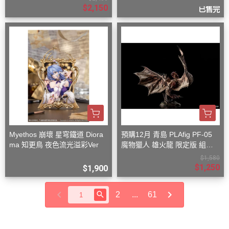
$2,150
已售完
Myethos 崩壞 星穹鐵道 Diora
預購12月 青島 PLAfig PF-05
ma 知更鳥 夜色流光溢彩Ver
魔物獵人 雄火龍 限定版 組裝
模型
$1,580
$1,250
$1,900
2
...
61