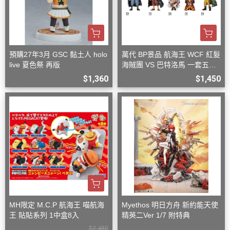
預購27年3月 GSC 黏土人 holo
萬代 BP景品 航海王 WCF 紅髮
live 夏色祭 再版
海賊團 VS 巴特洛馬 一套五款
+一隨機
$1,360
$1,450
MH限定 M.C.P 航海王 喵航海
Myethos 明日方舟 新約能天使
王 貼貼系列 1中盒8入
精英二Ver 1/7 附特典
$2,480