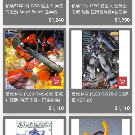
預購27年1月 GSC 黏土人 天使
預購12月 GSC 黏土人 聖騎士
的脈動 Angel Beats! 立華奏 再
之戰 奮戰 拉姆雷薩爾=瓦倫泰
版
$1,240
$1,790
萬代 MG 1/100 RMS-099 里克
萬代 MG 1/100 RX-78-3 G3鋼
迪亞斯 (克瓦多羅・巴吉納機)
彈 VER.2.0
$1,110
$1,110