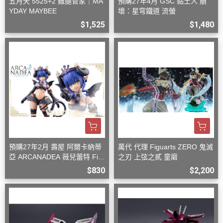
五月天 5525+2 雞腿管家｜MA
預購27年4月 GSC 黏土人 崩
YDAY MAYBEE
壞：星穹鐵道 流螢
$1,525
$1,480
預購27年2月 壽屋 阿爾卡納蒂
萬代 代理 Figuarts ZERO 鬼滅
亞 ARCANADEA 薇兒蕾特 Firs
之刃 上弦之貳 童磨
t Engage Ver. 組裝
$830
$2,200