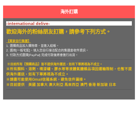
海外訂購
-international delive-
歡迎海外的粉絲朋友訂購，請參考下列方式。
【買家自行集運】
1. 選購商品加入購物車，並進入結帳。
2. 選用[一般宅配]，填入您自行接洽配合的集運倉收件資訊。
3. 付款方式選擇[PayPal] 完成付款後將會進行出貨。
※目前所有【預購商品】皆不提供海外運送，如有下單將視為不成立。
※所有顏料、溶劑、噴漆罐、膠水等等液體氣體類品項因運輸限制，也暫
不提
供海外運送，如有下單將視為不成立。
※請盡可能使用Gmail信箱系統，避免信件漏接。
※目前提供
美國 加拿大 澳大利亞 馬來西亞 澳門 香港 新加玻 日本
關於
全部商品