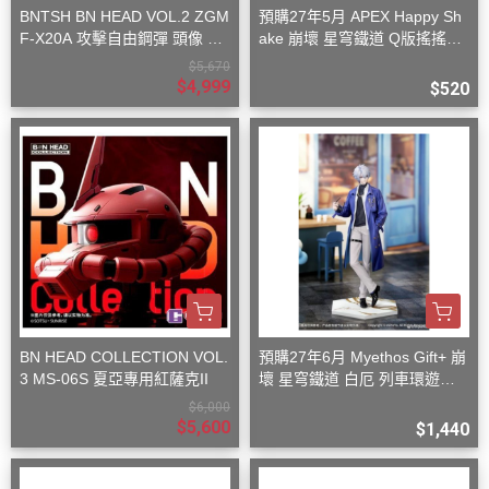
BNTSH BN HEAD VOL.2 ZGM
預購27年5月 APEX Happy Sh
F-X20A 攻擊自由鋼彈 頭像 53
ake 崩壞 星穹鐵道 Q版搖搖樂
x59x32cm
波提歐
$5,670
$4,999
$520
BN HEAD COLLECTION VOL.
預購27年6月 Myethos Gift+ 崩
3 MS-06S 夏亞專用紅薩克II
壞 星穹鐵道 白厄 列車環遊記V
er 1/8
$6,000
$5,600
$1,440