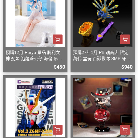
預購12月 Furyu 景品 勝利女
預購27年1月 PB 魂商店 限定
神:妮姬 泡麵蓋公仔 海倫 吊帶
萬代 盒玩 百獸戰隊 SMP 牙吠
洋裝ver.(附特典)
孔雀王 & 牙吠眼鏡蛇
$450
$940