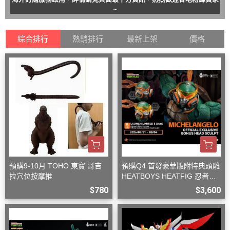
~
綜合排行
熱銷排行
最新上架
價格
預購9-10月 TOHO 東寶 哥吉
預購Q4 首發豪華版附特典頭雕
拉穴位按摩推
HEATBOYS HEATFIG 忍者龜
米開朗基羅 1/9
$780
$3,600