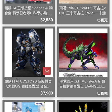
預購Q4 正版授權 Shohoriku 砌
預購27年Q1 KW-002 哥吉拉2
合金 科學忍者隊F 科學小飛俠
016 正宗哥吉拉 iPASS 一卡通
旋風斯巴達
$2,580
已售完
預購11月 CCSTOYS 超級機器
預購12月 S.H.MonsterArts 哥
人大戰OG 古鐵夜戰型 合金可
吉拉對福音戰士 EVANGELION
動完成品
初號機 G覺醒形態
$7,900
已售完