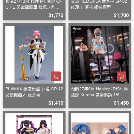
預購27年3月 代理 MH限定 CF
青島 KEMOPLA 獸普拉 SP-02
C HE 閃電霹靂車 繼承之豹魂
R 凜卡 凜花 組裝模型
美洲豹 Z-6 Z-7 套組
$1,770
$1,700
PLAMAX 組裝模型 罪姬 GP-12
預購27年6月 Hapitopi DISH 庫
女僕機器人 羅莎莉
洛娜 Kurona 盛情邀請 1/6
$1,410
$1,450