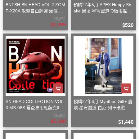
BNTSH BN HEAD VOL.2 ZGM
預購27年5月 APEX Happy Sh
F-X20A 攻擊自由鋼彈 頭像 53
ake 崩壞 星穹鐵道 Q版搖搖樂
x59x32cm
波提歐
$5,670
$4,999
$520
BN HEAD COLLECTION VOL.
預購27年6月 Myethos Gift+ 崩
3 MS-06S 夏亞專用紅薩克II
壞 星穹鐵道 白厄 列車環遊記V
er 1/8
$6,000
$5,600
$1,440