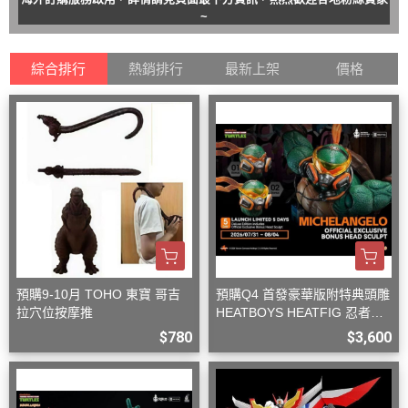
~
綜合排行
熱銷排行
最新上架
價格
預購9-10月 TOHO 東寶 哥吉
預購Q4 首發豪華版附特典頭雕
拉穴位按摩推
HEATBOYS HEATFIG 忍者龜
米開朗基羅 1/9
$780
$3,600