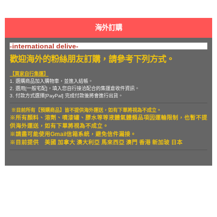
海外訂購
-international delive-
歡迎海外的粉絲朋友訂購，請參考下列方式。
【買家自行集運】
1. 選購商品加入購物車，並進入結帳。
2. 選用[一般宅配]，填入您自行接洽配合的集運倉收件資訊。
3. 付款方式選擇[PayPal] 完成付款後將會進行出貨。
※目前所有【預購商品】皆不提供海外運送，如有下單將視為不成立。
※所有顏料、溶劑、噴漆罐、膠水等等液體氣體類品項因運輸限制，也暫
不提
供海外運送，如有下單將視為不成立。
※請盡可能使用Gmail信箱系統，避免信件漏接。
※目前提供
美國 加拿大 澳大利亞 馬來西亞 澳門 香港 新加玻 日本
關於