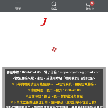
0
選單
搜尋
購物車
navigate_before
navigate_next
客服專線：02-2623-4345 電子信箱：
mrjoe.toystore@gmail.com
<歡迎直接來電、來信。或使用本站「聯絡我們」留訊功能>
※下單與聯絡請盡可能使用G-mail信箱系統，避免信件漏接。
※客服時間：週二～週六 12:00~20:00
※店休時間：週日～週一 暫停出貨與客服
※下單成立後隔日處理訂單，預休順延（處理訂單不等於出貨）
海外訂購服務啟用，詳情請見頁面最下方資訊，熱烈歡迎各地粉絲買家