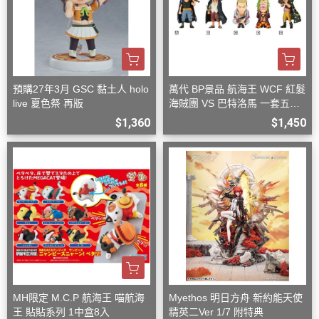
預購27年3月 GSC 黏土人 holo
萬代 BP景品 航海王 WCF 紅髮
live 夏色祭 再版
海賊團 VS 巴特洛馬 一套五款
+一隨機
$1,360
$1,450
MH限定 M.C.P 航海王 喵航海
Myethos 明日方舟 新約能天使
王 貼貼系列 1中盒8入
精英二Ver 1/7 附特典