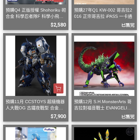
預購Q4 正版授權 Shohoriku 砌
預購27年Q1 KW-002 哥吉拉2
合金 科學忍者隊F 科學小飛俠
016 正宗哥吉拉 iPASS 一卡通
旋風斯巴達
$2,580
已售完
預購11月 CCSTOYS 超級機器
預購12月 S.H.MonsterArts 哥
人大戰OG 古鐵夜戰型 合金可
吉拉對福音戰士 EVANGELION
動完成品
初號機 G覺醒形態
$7,900
已售完