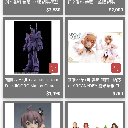
與辛香料 赫蘿 DX版 組裝模型
與辛香料 赫蘿 一般版 組裝模
型
$2,680
$2,000
預購27年4月 GSC MODEROI
預購27年1月 壽屋 阿爾卡納蒂
D 巨神GORG Manon Guardia
亞 ARCANADEA 露米蒂雅 Firs
n 組裝模型
t Engage Ver. 組裝
$1,490
$780