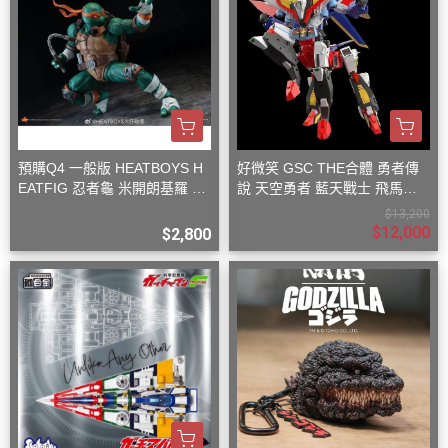
預購Q4 一般版 HEATBOYS H
好微笑 GSC THE合體 勇者傳
EATFIG 忍者龜 米開朗基羅 1/
說 天空勇者 藍天戰士 飛馬戰
9
士
$13,200
$12,000
$2,800