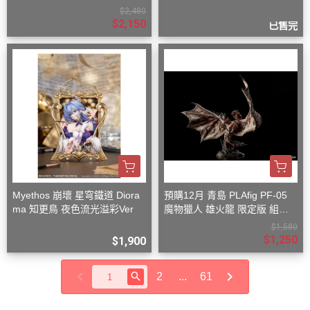
$2,480
$2,150
已售完
Myethos 崩壞 星穹鐵道 Diora
預購12月 青島 PLAfig PF-05
ma 知更鳥 夜色流光溢彩Ver
魔物獵人 雄火龍 限定版 組裝
模型
$1,580
$1,250
$1,900
2
...
61