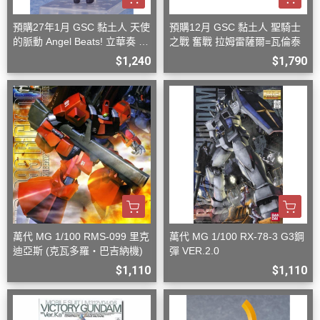
預購27年1月 GSC 黏土人 天使
預購12月 GSC 黏土人 聖騎士
的脈動 Angel Beats! 立華奏 再
之戰 奮戰 拉姆雷薩爾=瓦倫泰
版
$1,240
$1,790
萬代 MG 1/100 RMS-099 里克
萬代 MG 1/100 RX-78-3 G3鋼
迪亞斯 (克瓦多羅・巴吉納機)
彈 VER.2.0
$1,110
$1,110