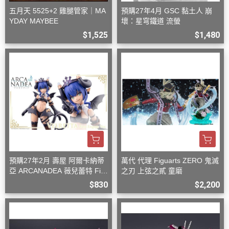
五月天 5525+2 雞腿管家｜MA
預購27年4月 GSC 黏土人 崩
YDAY MAYBEE
壞：星穹鐵道 流螢
$1,525
$1,480
預購27年2月 壽屋 阿爾卡納蒂
萬代 代理 Figuarts ZERO 鬼滅
亞 ARCANADEA 薇兒蕾特 Firs
之刃 上弦之貳 童磨
t Engage Ver. 組裝
$830
$2,200