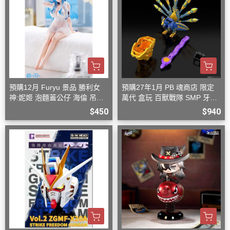
預購12月 Furyu 景品 勝利女
預購27年1月 PB 魂商店 限定
神:妮姬 泡麵蓋公仔 海倫 吊帶
萬代 盒玩 百獸戰隊 SMP 牙吠
洋裝ver.(附特典)
孔雀王 & 牙吠眼鏡蛇
$450
$940