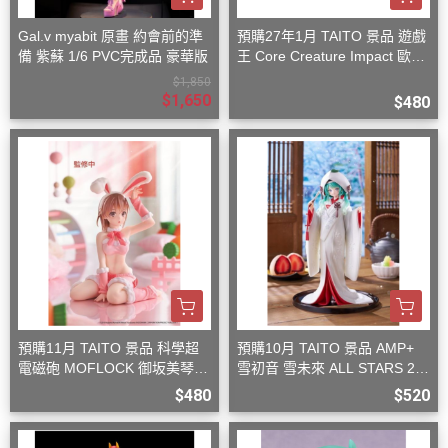
Gal.v myabit 原畫 約會前的準
預購27年1月 TAITO 景品 遊戲
備 紫蘇 1/6 PVC完成品 豪華版
王 Core Creature Impact 歐西
里斯的天空龍
$1,850
$1,650
$480
預購11月 TAITO 景品 科學超
預購10月 TAITO 景品 AMP+
電磁砲 MOFLOCK 御坂美琴
雪初音 雪未來 ALL STARS 20
毛絨兔女郎裝
13版 白無垢
$480
$520