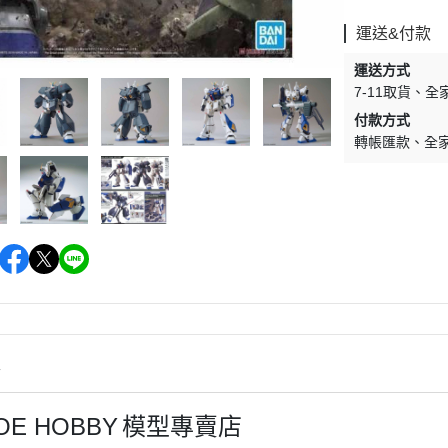
WAVE 其他工具類
千值錬 系列
DISNEY
LBX 紙箱戰機
運送&付款
WAVE 研磨工具
御模道 系列
E
其他種類模型
運送方式
GodHand 神之手 研磨工具
THREE ZERO 系列
7-11取貨
全
學院
GodHand 神之手 畫筆類
付款方式
造型大師 竹谷隆之
夢 神奇寶貝
轉帳匯款
全
GodHand 神之手 尖嘴鉗/工作鉗
呂旻恩作品 GK系列
類
其他品牌組裝模型
sterHunter
GodHand 神之手 斜口鉗
其他科幻模型
傳
GodHand 神之手 鑽頭類
GodHand 神之手 其他工具類
 漫威 超級英雄
模型向上委員會
超級英雄
德國 MOLOTOW 工具
 大魔神 真蓋特 系列
情
INFINITY 噴筆/工具
men Rider
IWATA 岩田 工具系列
JOE HOBBY
模型專賣店
南
SPARMAX 噴漆設備