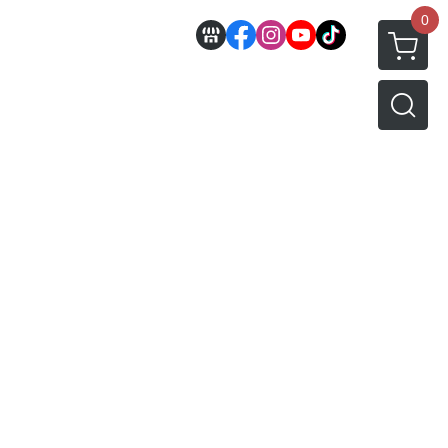
0
邊
好微笑 GoodSmile
田宮 TAMIYA
機車模型
軍事模型
模型工具分類
MODEROID 組裝模型
田宮汽車類
 3D列印相關
關於
密斯特喬模型製作報名
戰車/坦克
放大鏡工具
/ SEGA /
POP UP PARADE
田宮軍事模類
設備
模型課程介紹
軍用車輛
LED 發光組件 燈飾
黏土人 Nendoroid
田宮機車類