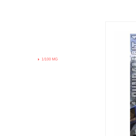
Hexa Gear 六角機牙
MODO 硝基漆/水性漆溶劑
Game Color 遊戲色彩
富士美 Fujimi 摩托車類
1/100 Hi-Resolution Model
福音戰士Eva
機戰傭兵 / 骨裝機兵 Frame Arms
MODO 水性漆
Mecha Color 機甲色
富士美 Fujimi 自由研究系列
1/100 鐵血的孤兒
火影忍者
首頁
/ 裝甲騎兵
MODO 硝基漆
Metal Color 金屬色彩
富士美 Fujimi 其他類
全部商品
1/144 RG
進擊的巨
機獸新世紀 洛伊德 ZOIDS
PANZER ACES 
預購新品
1/144 HGUC、HGCE、HGAC
機動戰士
勇者系列
鋼彈模型
PREMIUM COLOR
1/144 HG 鐵血的孤兒
刀劍神域
壽屋其他系列組裝模型
水星的魔女
Diorama Effects 佈
1/144 HG THE ORIGIN
Re:從零
MSG 武裝零件 武裝 改造配件
1/100 MG
Weathering Effect
1/144 HGTB 雷霆宙域
鬼滅之刃
1/100 RE系列
Surface Primer 表
1/144 HGBF 鋼彈創鬥者
機動警察
1/100 Hi-Resolution Model
Auxiliary 輔助溶劑
1/144 HGBD 潛網大戰系列
關於我轉
1/100 鐵血的孤兒
Pigments 色粉
1/144 RG
1/144 HG 潛網大戰RE:RISE
Fate 系列
1/144 HGUC、HGCE、HGAC
Model Air 模型噴塗
1/144 HG SEED
蠟筆小新
1/144 HG 鐵血的孤兒
Liquid Gold 液態金
1/144 HG OO
通靈王 /
1/144 HG THE ORIGIN
AV水性漆套組
1/144 HG G之復興
哥吉拉、
1/144 HGTB 雷霆宙域
HOBBY PAINT 噴罐
1/144 HG AGE
宮崎駿 吉
1/144 HGBF 鋼彈創鬥者