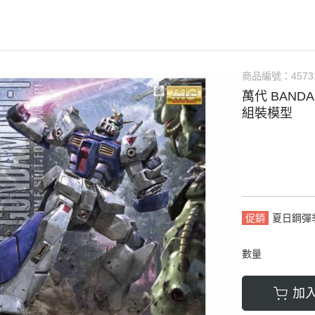
軟膠類 公仔 / 玩具
萬榮國際WJ 工具 / 漆料
MAD 蝕刻片
列印耗材樹脂
青島社軍事
GK、改造套件
車手人物/
ngelion
七龍珠
超合金魂系列
可動公仔 / 可動玩偶
彩
TAMIYA 田宮 工具耗材
MAD GK改造套件
青島社其他模型
海雅 HIYA
超人力霸王
S.H.Figuarts 可動
轉蛋 食玩 盒玩 盲盒
TAMIYA 田宮 溶劑
MAD 研磨膏系列
BE@RBRICK 庫柏力克
人
30 MINUTES FANTASY
S.H.MonsterArts 可動
動漫週邊收藏品
裝甲王牌色彩
TAMIYA 田宮 琺瑯漆
MAD 砂紙工具
商品編號：
4573
WAVE 模型套件
鋼彈
30 MINUTES MISSIONS
GUNDAM UNIVERSE
萬代 BANDAI
各款式拼圖
 高階色彩
TAMIYA 田宮 水性漆
MAD 服飾
造型村 VOLKS
30 MINUTES SISTERS
Figuarts mini 可動公仔
組裝模型
模型相關書籍
景效果
TAMIYA 田宮 硝基漆
鋼魂 水貼
孩之寶 HASBRO
開始的異世界生活
境界戰機
SMP 盒玩 組裝模型
s 風化效果漆
TAMIYA 田宮 噴罐
鋼魂 蝕刻片
風雷模型 / 風雷可動 FLA
數碼寶貝
戰隊玩具
面底漆
TAMIYA 田宮 PS 噴罐
NERON 工具系列
中動玩具 系列
海賊王/偉大的航道
萬代 運動育成手環 / 記憶卡
TAMIYA 田宮 TS 噴罐
HEDGEHOG 電子/焊接 工具
長谷川 HASEGAWA
生變成史萊姆這檔事
新世紀福音戰士 EVA
NXEDGE STYLE
邊境模型 BORDER
多美 TAKARATOMY
宇宙戰艦大和號
聖鬥士聖衣神話
促銷
夏日鋼彈
色彩
WAVE 膠板類
海洋堂 KAIYODO
櫻花大戰
KERORO魂
數量
屬色
WAVE 膠條類
三花 TAKOM
 通靈童子
驚爆危機
WAVA 金屬棒類
山口式自在置物
金剛 怪獸宇宙
組裝人偶類
加
WAVE 改造補品
MEDICOS 超像可動
卜力
精靈寶可夢/神奇寶貝