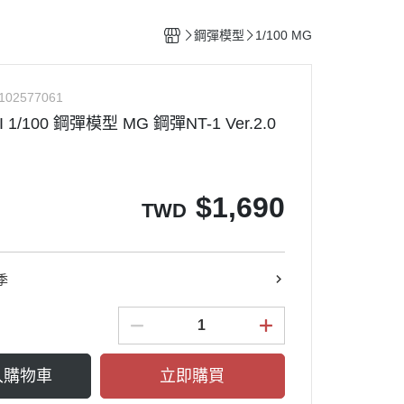
整備團隊套組
特殊/工程車種
水貼紙專區
figma可動系列
動物系列 四驅車
鋼彈模型
1/100 MG
船艦類模型
斜口鉗
ACT MODE 系列
四驅車 零件 / 配件
熊
戰鬥機/飛行器
刀具
PLAMAX
102577061
戰鬥人員/裝備
銼刀
 1/100 鋼彈模型 MG 鋼彈NT-1 Ver.2.0
油漆筆/麥克筆/鋼彈麥克筆
噴筆/噴漆設備
ME
模型畫筆
$
1,690
TWD
鑷子
砂紙
噴罐 補土/保護漆
季
補土
空罐
模型改造零件/膠板
入購物車
立即購買
金屬改造套件