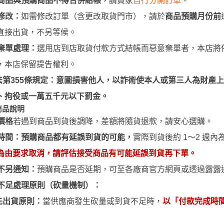
商品與預購商品不得合併結帳
，
請買家
自行分開訂單
。
3M 研磨海綿
ansformers
修改：
如需修改訂單（含更改取貨門市），請於
商品預購月份前
3M 遮蓋膠帶
.k 機甲系列
直接出貨，不另等候。
3M 防毒面具/口罩
棄單處理：
選用
店到店取貨付款
方式結帳而惡意棄單者，本店將
GSI 郡氏 溶劑
，
本店保留提告權利
。
GSI 郡氏 Mr.Color 硝基漆
法第355條規定：意圖損害他人，以詐術使本人或第三人為財產
GSI 郡氏 Mr.Color H 系列 水性
、拘役或一萬五千元以下罰金。
漆
商品說明
GSI 郡氏 Mr.Color N 系列 環保
價格
若
遇到
商品到貨後調降，差額將隨貨退款，請安心
選
購。
水性漆
時間：預購商品都有延誤到貨的可能，
實際到貨後約 1～2 週
GSI 郡氏 Mr.Color SVC系列 軟
為由要求取消，請評估接受商品有可能延誤到貨再下單。
膠專用水性漆
不另通知：
預購商品是否延期，可至各廠商官方網頁或透過露露
GSI 郡氏 Mr.Color 噴罐
不足處理原則（砍量機制）：
GSI 郡氏 Mr. Hobby 工具系列
先出貨原則：
當供應商發生砍量或到貨不足時，
以「付款完成時
御電館 ODENKAN 溶劑