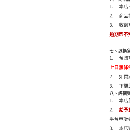
1.
本店
2.
商品
3.
收到
逾期恕不
七、退換
1.
預購
七日無條
2.
如買
3.
下標
八、評價
1.
本店
2.
給予
平台申訴
3.
本店