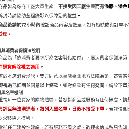
商品皆為廠商工廠大量生產，
不接受因工廠生產而有
溢膠、溢色
拆封時請協助全程錄影以保障您的權益
。
商品後請於
72
小時
內
確認商品內容及數量，如有短缺或與訂單不
受理。
貨與消費者保護法說明
商品為「依消費者要求所為之客製化給付」，屬消費者保護法第 1
件退貨解除權之適用
。
家於本店消費涉訟，雙方同意以臺灣臺北地方法院為第一審管轄
即視為已詳閱並同意以上條款，
如對條款有任何疑問，請於下單
與黑名單機制
重視每一位買家的購物體驗，若您對商品或服務有任何疑慮，
請
負評且無法溝通者，將列入黑名單，日後不接受下單。
若評價係
要求移除之權利。
歡迎任何建設性建議，若有服務不周之處，歡迎來信或私訊告知