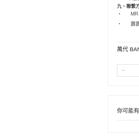
九、聯繫
‧
MR
‧
露
萬代 BAN
你可能