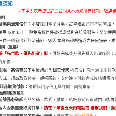
 聖鬥士星矢
買須知
HIQPARTS 工具/材料
DS
⚠
下單即表示您已詳閱並同意本須知所有條款，敬請
HOBBY BASE 工具/零件 系列
說明
發票與通知信件：
本店採用電子發票，訂單確認通知將以 寄送，
TSUNODA 角田 斜口鉗
用 G m a i l ，避免系統信件被擋或誤判為垃圾郵件，請勿使用Y a 
TSUNODA 角田 工具鉗
信件一經發出即無法補發，如因 填寫錯誤所造成之任何損失，本
USTAR 優速達
隊
規則（重要）
MASTER TOOLS 銅棒
採「先付款、優先出貨」制，
付款完成後方優先排入出貨序列；
MASTER TOOLS 其他工具
貨順位。
奇妙冒險
蓋亞 GAIA 工具
期限：
高價商品
下單後請於
5 個工作天
內完成付款。逾期未付款
車
蓋亞 GAIA 模型漆
方式：
超商取貨付款、
轉帳
匯款、支付連。付款完成後請保留收
人大戰
E7 硝基漆
超商取貨付款：
請珍惜自身信用與評價，請勿棄單。
Ultraman
E7 溶劑
確認與取消規則
塞
前請務必確認
商品名稱、款式、數量、結帳方式及取貨門市後再
長谷川 HASEGAWA 工具
TAR WARS
個人因素需要取消訂單，
請在下單後五天內電話或 聯繫我們，
GIC 虎爪工具系列