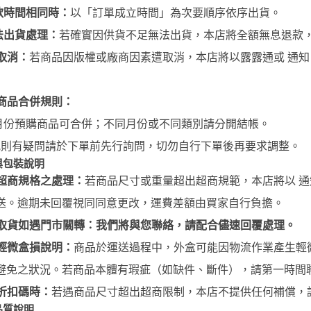
御電館 ODENKAN OB系列 基本
款時間相同時：
以「訂單成立時間」為次要順序依序出貨。
色系列
法出貨處理：
若確實因供貨不足無法出貨，本店將全額無息退款
御電館 ODENKAN TP系列 亮光
取消：
若商品因版權或廠商因素遭取消，本店將以露露通或 通
系列
御電館 ODENKAN TE系列 消光
系列
商品合併規則：
月份預購商品可合併；不同月份或不同類別請分開結帳。
御電館 ODENKAN TM系列 金屬
色系列
規則有疑問請於下單前先行詢問，切勿自行下單後再要求調整。
與包裝說明
御電館 ODENKAN TS系列 純色
超商規格之處理：
若商品尺寸或重量超出超商規範，本店將以 通
系列
送。逾期未回覆視同同意更改，運費差額由買家自行負擔。
御電館 ODENKAN SC系列 特殊
噴漆
取貨如遇門市關轉：我們將與您聯絡，請配合儘速回覆處理。
輕微盒損說明：
商品於運送過程中，外盒可能因物流作業產生輕
避免之狀況。若商品本體有瑕疵（如缺件、斷件），請第一時間
折扣碼時：
若遇商品尺寸超出超商限制，本店不提供任何補償，
品質說明