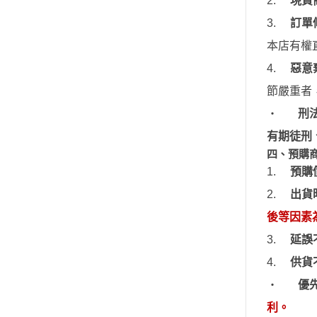
2.
現貨
百萬屋 MEGAHOUSE
變形金剛 Tr
3.
訂
單
青島社 AOSHIMA
橫山宏 Ma
本店有權
其他品牌
4.
惡意
汽機車模型
節嚴重者
軍事模型
‧
刑
模型工具分類
有期徒刑
摩多 MODO 工具漆料
四、預購
西班牙 Acrylicos Vallejo
1.
預購
品牌工具漆料
2.
出貨
MADWORKS專區
後
等因素
Phrozen 3D列印相關
3.
延誤
關於
4.
供貨
密斯特喬模型製作報名
‧
優
大秘寶-媽見打
利。
AirBeast 水性漆系列