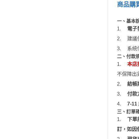
模型專用地台（Action Base)
聖衣神話
商品購
EXSD EX-STANDARD
懷舊老模
洛伊德ZOI
EX MODEL 系列
限定版套件
一、
基本
初音未來
模型專用地台（Action Base)
1.
電子
BUILDERS PARTS 製作家零件
頭文字D
懷舊老模
2.
建議使
HD
限定版套件
裝甲騎兵
3.
系統
BUILDERS PARTS 製作家零件HD
攻殼機動
二、付款
LEGO 樂高
五星物語
1.
本店
動畫分類
不保障出
JOJO的
萬代組裝模型
2.
結帳
閃電霹靂
萬代玩具/收藏
3.
付款
超級機器
景品動漫周邊
4.
7-11
超人力霸王 
好微笑 GoodSmile
三、訂單
超時空要
田宮 TAMIYA
1.
下
單
星際大戰 S
壽屋 Katobukiya
訂，如因
富士美 FUJIMI
櫻花大戰