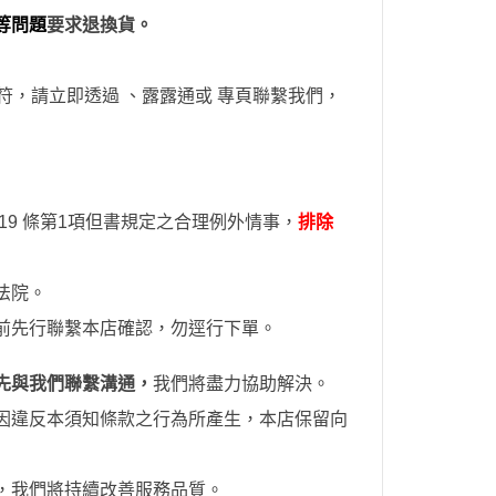
等問題
要求退換貨。
符，請立即透過
、露露通
或
專頁
聯繫我們，
9 條第1項但書規定之合理例外情事，
排除
法院。
前先行聯繫本店確認，勿逕行下單。
先與我們聯繫溝通，
我們將盡力協助解決。
因違反本須知條款之行為所產生，本店保留向
，我們將持續改善服務品質。