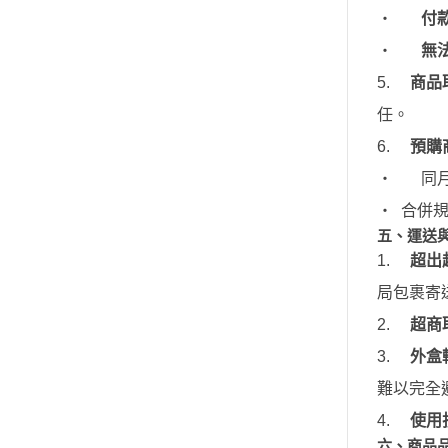
‧
付
‧
無
5.
商品
任。
6.
預購
‧
同
‧
合併
五、運送
1.
超出
局包裹寄
2.
超商
3.
外盒
難以完全
4.
使用
六、商品