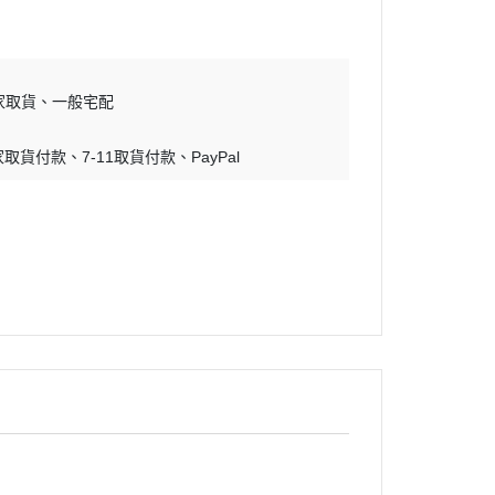
蝕刻片
舊化工具
情景表現、場景製作
家取貨
一般宅配
模型膠水
家取貨付款
7-11取貨付款
PayPal
其他工具