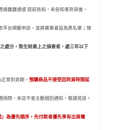
透過
露露通
或
提前
告知，未告知者到貨後，
依平台規範申訴，並
將棄單者設為
黑名單；情
上之處分，致生財產上之損害者，處三年以下
內為正常到貨期。
預購商品不接受因到貨時間
延
通詢問，本店不會主動個別通
知
，敬請見諒。
間」為優先順序，先付款者優先享有出貨權