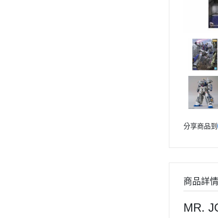
Markings 遮噴片
1/144 創鬥者系列配件包
迪士尼卡通 
1/144 HGBD 潛網大戰系列
樹脂造型套件
1/144 HG 潛網大戰RE:RISE
1/48 MEGA SIZE
LOVE LIV
1/144 HG SEED
葉片/植物套件
1/60 PG
我的英雄
1/144 HG OO
哈囉/迷你凱 吉祥物系列
精靈寶可
1/144 HG G之復興
SD/BB戰士
數碼寶貝
1/144 HG AGE
BB戰士 LEGENDBB
魔物獵人Mon
1/144 創鬥者系列配件包
1/48 MEGA SIZE
SD鋼彈世界 群英集 / 三國創傑
魔神英雄
傳
1/60 PG
魔動王
分享商品到
哈囉/迷你凱 吉祥物系列
BB戰士 三國傳
Marvel
SD/BB戰士
BB戰士 SD戰國傳
DC宇宙 
BB戰士 LEGENDBB
SDCS系列
無敵鐵金剛
SD鋼彈世界 群英集 / 三國創傑傳
商品詳
EXSD EX-STANDARD
假面騎士 Ka
BB戰士 三國傳
EX MODEL 系列
BB戰士 SD戰國傳
MR. 
名偵探柯
SDCS系列