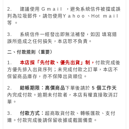
2.
建議使用 G m a i l ，避免系統信件被擋或誤
判為垃圾郵件，請勿使用Y a h o o 、Hot
m a i l
等 。
3.
系統信件一經發出即無法補發，如因 填寫錯
誤所造成之任何損失，本店恕不負責。
二、付款規則（重要）
1.
本店採「先付款、優先出貨」制，
付款完成後
方優先排入出貨序列；未完成付款之訂單，本店不
保留商品庫存，亦不保障出貨順位。
2.
結帳期限：
高價商品
下單後請於
5 個工作天
內完成付款。逾期未付款者，本店有權直接取消訂
單。
3.
付款方式：
超商取貨付款、
轉帳
匯款、支付
連。付款完成後請保留收據或截圖備查。