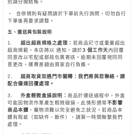
別請分開結帳。
‧
合併規則有疑問請於下單前先行詢問，切勿自行
下單後再要求調整。
五、運送與包裝說明
1.
超出超商規格之處理：
若商品尺寸或重量超出
超商規範，本店將以 通知，請於
3 個工作天
內回覆
同意改以宅配或郵局包裹寄送。逾期未回覆視同同
意更改，運費差額由買家自行負擔。
2.
超商取貨如遇門市關轉：我們將與您聯絡，請
配合儘速回覆處理。
3.
外盒輕微盒損說明：
商品於運送過程中，外盒
可能因物流作業產生輕微碰損，此情形通常
不影響
商品本體
，屬物流難以完全避免之狀況。若商品本
體有瑕疵（如缺件、斷件），請第一時間聯繫我們
處理。