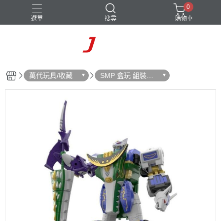
0
選單
搜尋
購物車
萬代玩具/收藏
SMP 盒玩 組裝模
型