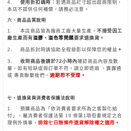
4.
使用折扣碼時：
若遇商品尺寸超出超商限制，
本店不提供任何補償，請務必注意。
六、商品品質說明
1.
本店商品皆為廠商工廠大量生產，
不接受因工
廠生產而有
溢膠、溢色等問題
要求退換貨。
2.
商品拆封時請協助全程錄影以保障您的權益
。
3.
收到商品後請於
72
小時
內
確認商品內容及數
量，如有短缺或與訂單不符，請立即透過
、露露通
或
專頁
聯繫我們，
逾期恕不受理。
七、退換貨與消費者保護法說明
1.
預購商品為「依消費者要求所為之客製化給
付」，屬消費者保護法第 19 條第1項但書規定之合
理例外情事，
排除七日無條件退貨解除權之適用
。