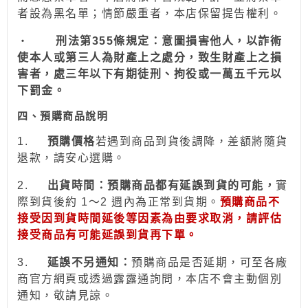
者設為
黑名單；情節嚴重者，
本店保留提告權利
。
‧
刑法第355條規定：意圖損害他人，以詐術
使本人或第三人為財產上之處分，致生財產上之損
害者，處三年以下有期徒刑、拘役或一萬五千元以
下罰金。
四、預購商品說明
1.
預購價格
若
遇到
商品到貨後調降，差額將隨貨
退款，請安心
選
購。
2.
出貨時間：預購商品都有延誤到貨的可能，
實
際到貨後約 1～2 週內為正常到貨期。
預購商品不
接受因到貨時間
延後
等因素為由要求取消，請評估
接受商品有可能延誤到貨再下單。
3.
延誤不另通知：
預購商品是否延期，可至各廠
商官方網頁或透過露露通詢問，本店不會主動個別
通
知
，敬請見諒。