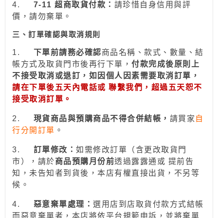
4.
7-11
超商取貨付款：
請珍惜自身信用與評
價，請勿棄單。
三、訂單確認與取消規則
1.
下
單前請務必確認
商品名稱、款式、數量、結
帳方式及取貨門市後再行下單，
付款完成後原則上
不接受取消或退訂，如因個人因素需要取消訂單，
請在下單後五天內電話或 聯繫我們，超過五天恕不
接受取消訂單。
2.
現貨商品與預購商品不得合併結帳
，
請買家
自
行分開訂單
。
3.
訂
單修改：
如需修改訂單（含更改取貨門
市），請於
商品預購月份前
透過
露露通
或
提前
告
知，未告知者到貨後，本店有權直接出貨，不另等
候。
4.
惡意棄單處理：
選用
店到店取貨付款
方式結帳
而惡意棄單者，本店將依平台規範申訴，並
將棄單