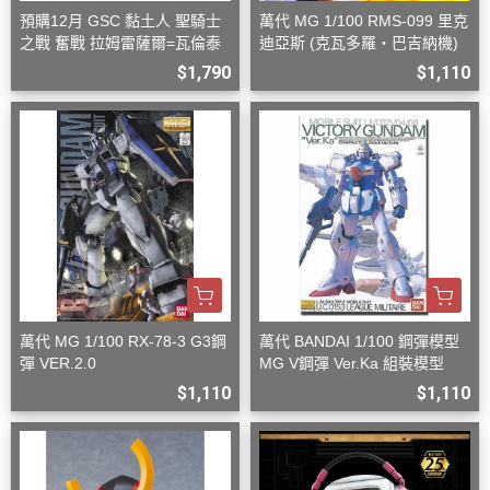
預購12月 GSC 黏土人 聖騎士
萬代 MG 1/100 RMS-099 里克
之戰 奮戰 拉姆雷薩爾=瓦倫泰
迪亞斯 (克瓦多羅・巴吉納機)
$1,790
$1,110
萬代 MG 1/100 RX-78-3 G3鋼
萬代 BANDAI 1/100 鋼彈模型
彈 VER.2.0
MG V鋼彈 Ver.Ka 組裝模型
$1,110
$1,110