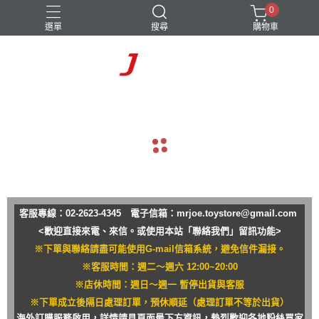
0
選單
搜尋
購物車
navigate_before
navigate_next
客服專線：02-2623-4345 電子信箱：
mrjoe.toystore@gmail.com
<歡迎直接來電、來信。或使用本站「聯絡我們」留訊功能>
※下單與聯絡請盡可能使用G-mail信箱系統，避免信件漏接。
※客服時間：週二～週六 12:00~20:00
※店休時間：週日～週一 暫停出貨與客服
※下單成立後隔日處理訂單，預休順延（處理訂單不等於出貨）
海外訂購服務啟用，詳情請見頁面最下方資訊，熱烈歡迎各地粉絲買家