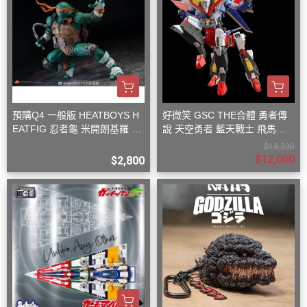
預購Q4 一般版 HEATBOYS H
好微笑 GSC THE合體 勇者傳
EATFIG 忍者龜 米開朗基羅 1/
說 天空勇者 藍天戰士 飛馬戰
9
士
$13,200
$12,000
$2,800