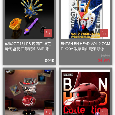
預購27年1月 PB 魂商店 限定
BNTSH BN HEAD VOL.2 ZGM
萬代 盒玩 百獸戰隊 SMP 牙吠
F-X20A 攻擊自由鋼彈 頭像 53
孔雀王 & 牙吠眼鏡蛇
x59x32cm
$5,670
$4,999
$940