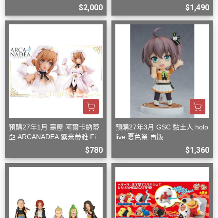
型
n 組裝模型
$2,000
$1,490
預購27年1月 壽屋 阿爾卡納蒂
預購27年3月 GSC 黏土人 holo
亞 ARCANADEA 露米蒂雅 Firs
live 夏色祭 再版
t Engage Ver. 組裝
$780
$1,360