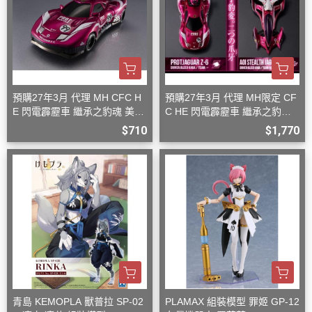
預購27年3月 代理 MH CFC H
預購27年3月 代理 MH限定 CF
E 閃電霹靂車 繼承之豹魂 美洲
C HE 閃電霹靂車 繼承之豹魂
豹 Z-6
美洲豹 Z-6 Z-7 套組
$710
$1,770
青島 KEMOPLA 獸普拉 SP-02
PLAMAX 組裝模型 罪姬 GP-12