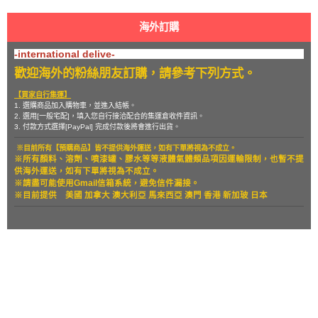
海外訂購
-international delive-
歡迎海外的粉絲朋友訂購，請參考下列方式。
【買家自行集運】
1. 選購商品加入購物車，並進入結帳。
2. 選用[一般宅配]，填入您自行接洽配合的集運倉收件資訊。
3. 付款方式選擇[PayPal] 完成付款後將會進行出貨。
※目前所有【預購商品】皆不提供海外運送，如有下單將視為不成立。
※所有顏料、溶劑、噴漆罐、膠水等等液體氣體類品項因運輸限制，也暫
不提
供海外運送，如有下單將視為不成立。
※請盡可能使用Gmail信箱系統，避免信件漏接。
※目前提供
美國 加拿大 澳大利亞 馬來西亞 澳門 香港 新加玻 日本
關於
全部商品