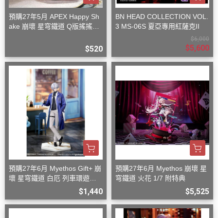
預購27年5月 APEX Happy Sh
BN HEAD COLLECTION VOL.
ake 崩壞 星穹鐵道 Q版搖搖樂
3 MS-06S 夏亞專用紅薩克II
波提歐
$6,000
$5,600
$520
預購27年6月 Myethos Gift+ 崩
預購27年6月 Myethos 崩壞 星
壞 星穹鐵道 白厄 列車環遊記V
穹鐵道 火花 1/7 附特典
er 1/8
$1,440
$5,525