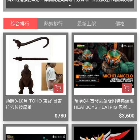
~
綜合排行
熱銷排行
最新上架
價格
預購9-10月 TOHO 東寶 哥吉
預購Q4 首發豪華版附特典頭雕
拉穴位按摩推
HEATBOYS HEATFIG 忍者龜
米開朗基羅 1/9
$780
$3,600