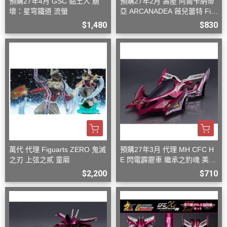
預購27年4月 GSC 黏土人 崩
預購27年2月 壽屋 阿爾卡納蒂
壞：星穹鐵道 流螢
亞 ARCANADEA 薇兒蕾特 Firs
t Engage Ver. 組裝
$1,480
$830
萬代 代理 Figuarts ZERO 鬼滅
預購27年3月 代理 MH CFC H
之刃 上弦之貳 童磨
E 閃電霹靂車 繼承之豹魂 美洲
豹 Z-7
$2,200
$710