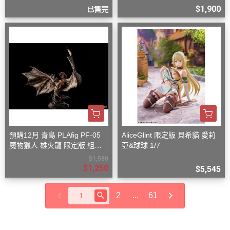
$1,900
已售完
預購12月 青島 PLAfig PF-05
AliceGlint 限定版 貝希貓 愛莉
魔物獵人 雄火龍 限定版 組裝
亞&球球 1/7
模型
$1,580
$1,250
$5,545
2
...
61