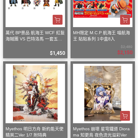
萬代 BP景品 航海王 WCF 紅髮
MH限定 M.C.P 航海王 喵航海
海賊團 VS 巴特洛馬 一套五款
王 貼貼系列 1中盒8入
+一隨機
$2,480
$2,150
$1,450
Myethos 明日方舟 新約能天使
Myethos 崩壞 星穹鐵道 Diora
精英二Ver 1/7 附特典
ma 知更鳥 夜色流光溢彩Ver