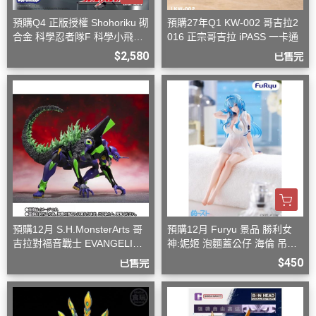
預購Q4 正版授權 Shohoriku 砌
預購27年Q1 KW-002 哥吉拉2
合金 科學忍者隊F 科學小飛俠
016 正宗哥吉拉 iPASS 一卡通
旋風斯巴達
$2,580
已售完
預購12月 S.H.MonsterArts 哥
預購12月 Furyu 景品 勝利女
吉拉對福音戰士 EVANGELION
神:妮姬 泡麵蓋公仔 海倫 吊帶
初號機 G覺醒形態
洋裝ver.(附特典)
$450
已售完