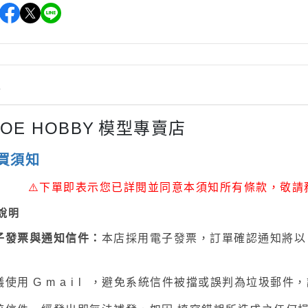
 聖鬥士星矢
HIQPARTS 工具/材料
DS
HOBBY BASE 工具/零件 系列
TSUNODA 角田 斜口鉗
TSUNODA 角田 工具鉗
情
USTAR 優速達
隊
JOE HOBBY
模型專賣店
MASTER TOOLS 銅棒
MASTER TOOLS 其他工具
買須知
奇妙冒險
蓋亞 GAIA 工具
⚠
下單即表示您已詳閱並同意本須知所有條款，敬請
車
蓋亞 GAIA 模型漆
人大戰
說明
E7 硝基漆
Ultraman
子發票與通知信件：
本店採用電子發票，訂單確認通知將以
E7 溶劑
塞
長谷川 HASEGAWA 工具
TAR WARS
使用 G m a i l ，避免系統信件被擋或誤判為垃圾郵件，請勿使
GIC 虎爪工具系列