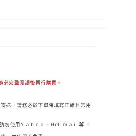
務必完整閱讀後再行購買。
 寄送，請務必於下單時填寫正確且常用
用Y a h o o 、Hot
m a i l
等 。