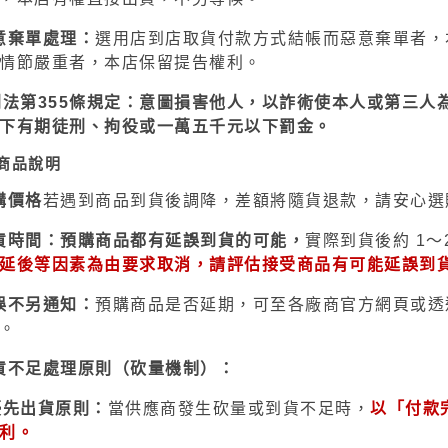
御電館 ODENKAN OB系列 基本
色系列
意棄單處理：
選用
店到店取貨付款
方式結帳而惡意棄單者，
御電館 ODENKAN TP系列 亮光
情節嚴重者，
本店保留提告權利
。
系列
刑法第355條規定：意圖損害他人，以詐術使本人或第三人
御電館 ODENKAN TE系列 消光
下有期徒刑、拘役或一萬五千元以下罰金。
系列
商品說明
御電館 ODENKAN TM系列 金屬
購價格
若
遇到
商品到貨後調降，差額將隨貨退款，請安心
選
色系列
御電館 ODENKAN TS系列 純色
貨時間：預購商品都有延誤到貨的可能，
實際到貨後約 1～
延後
等因素為由要求取消，請評估接受商品有可能延誤到
系列
御電館 ODENKAN SC系列 特殊
誤不另通知：
預購商品是否延期，可至各廠商官方網頁或透
噴漆
。
貨不足處理原則（砍量機制）：
優先出貨原則：
當供應商發生砍量或到貨不足時，
以「付款
利。