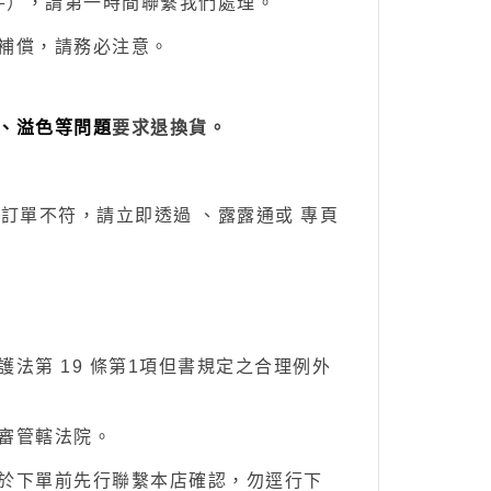
件），請第一時間聯繫我們處理。
補償，請務必注意。
、溢色等問題
要求退換貨。
與訂單不符，請立即透過
、露露通
或
專頁
法第 19 條第1項但書規定之合理例外
審管轄法院。
於下單前先行聯繫本店確認，勿逕行下