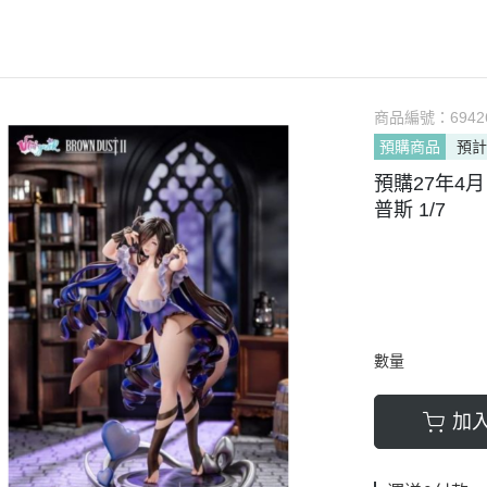
軟膠類 公仔 / 玩具
萬榮國際WJ 工具 / 漆料
MAD 蝕刻片
列印耗材樹脂
青島社軍事
GK、改造套件
車手人物/
ngelion
七龍珠
超合金魂系列
可動公仔 / 可動玩偶
彩
TAMIYA 田宮 工具耗材
MAD GK改造套件
青島社其他模型
海雅 HIYA
超人力霸王
S.H.Figuarts 可動
轉蛋 食玩 盒玩 盲盒
TAMIYA 田宮 溶劑
MAD 研磨膏系列
BE@RBRICK 庫柏力克
人
30 MINUTES FANTASY
S.H.MonsterArts 可動
動漫週邊收藏品
裝甲王牌色彩
TAMIYA 田宮 琺瑯漆
MAD 砂紙工具
商品編號：
6942
WAVE 模型套件
鋼彈
30 MINUTES MISSIONS
GUNDAM UNIVERSE
預購商品
預計
各款式拼圖
 高階色彩
TAMIYA 田宮 水性漆
MAD 服飾
造型村 VOLKS
30 MINUTES SISTERS
Figuarts mini 可動公仔
預購27年4月 
模型相關書籍
景效果
TAMIYA 田宮 硝基漆
鋼魂 水貼
孩之寶 HASBRO
開始的異世界生活
境界戰機
SMP 盒玩 組裝模型
普斯 1/7
s 風化效果漆
TAMIYA 田宮 噴罐
鋼魂 蝕刻片
風雷模型 / 風雷可動 FLA
數碼寶貝
戰隊玩具
面底漆
TAMIYA 田宮 PS 噴罐
NERON 工具系列
中動玩具 系列
海賊王/偉大的航道
萬代 運動育成手環 / 記憶卡
TAMIYA 田宮 TS 噴罐
HEDGEHOG 電子/焊接 工具
長谷川 HASEGAWA
生變成史萊姆這檔事
新世紀福音戰士 EVA
NXEDGE STYLE
邊境模型 BORDER
多美 TAKARATOMY
宇宙戰艦大和號
聖鬥士聖衣神話
數量
色彩
WAVE 膠板類
海洋堂 KAIYODO
櫻花大戰
KERORO魂
屬色
WAVE 膠條類
三花 TAKOM
 通靈童子
驚爆危機
加
WAVA 金屬棒類
山口式自在置物
金剛 怪獸宇宙
組裝人偶類
WAVE 改造補品
MEDICOS 超像可動
卜力
精靈寶可夢/神奇寶貝