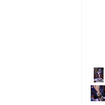
青島社 AOSHIMA
Markings 遮噴片
1/144 創鬥者系列配件包
迪士尼卡通 
其他品牌
樹脂造型套件
1/48 MEGA SIZE
LOVE LIV
汽機車模型
葉片/植物套件
1/60 PG
我的英雄
軍事模型
哈囉/迷你凱 吉祥物系列
精靈寶可
模型工具分類
SD/BB戰士
數碼寶貝
摩多 MODO 工具漆料
BB戰士 LEGENDBB
魔物獵人Mon
西班牙 Acrylicos Vallejo
SD鋼彈世界 群英集 / 三國創傑
魔神英雄
品牌工具漆料
傳
魔動王
MADWORKS專區
BB戰士 三國傳
Phrozen 3D列印相關
Marvel
BB戰士 SD戰國傳
關於
DC宇宙 
密斯特喬模型製作報名
SDCS系列
無敵鐵金剛
大秘寶-媽見打
EXSD EX-STANDARD
假面騎士 Ka
AirBeast 水性漆系列
EX MODEL 系列
名偵探柯