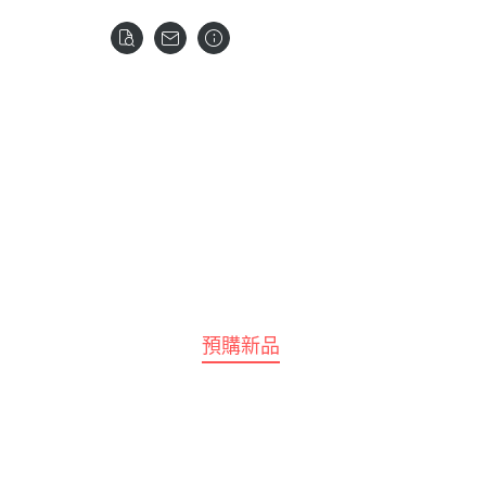
全部商品
預購新品
鋼彈模型
LEGO 樂高
壽屋 Katobukiya
富士美 FUJIMI
百
水星的魔女
SPY×FA
摩多 MODO 工具漆料
西班牙 Acrylicos Va
Frame Arms Girl 骨裝機娘 /
富士美 Fujimi 船艦類
MEG
1/100 MG
七龍珠
Megami Device 女神裝置
MODO 工具耗材
Model Color 模型色
富士美 Fujimi 汽車類
MEG
1/100 RE系列
航海王 海賊