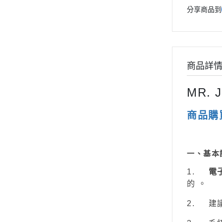
模型專用地台（Action Base)
聖衣神話
分享商品到
懷舊老模
洛伊德ZOI
限定版套件
初音未來
BUILDERS PARTS 製作家零件
頭文字D
HD
商品詳
裝甲騎兵
攻殼機動
MR. 
五星物語
商品購
JOJO的
閃電霹靂
超級機器
一、
基本
超人力霸王 
1.
電
的 。
超時空要
星際大戰 S
2.
建議
櫻花大戰