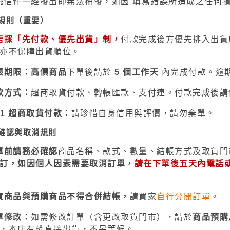
統信件一經發出即無法補發，如因 填寫錯誤所造成之任何
3M 研磨海綿
ansformers
規則（重要）
3M 遮蓋膠帶
.k 機甲系列
3M 防毒面具/口罩
店採「先付款、優先出貨」制，
付款完成後方優先排入出貨
亦不保障出貨順位。
GSI 郡氏 溶劑
帳期限：
高價商品
下單後請於
5 個工作天
內完成付款。逾
GSI 郡氏 Mr.Color 硝基漆
GSI 郡氏 Mr.Color H 系列 水性
款方式：
超商取貨付款、
轉帳
匯款、支付連。付款完成後請
漆
11
超商取貨付款：
請珍惜自身信用與評價，請勿棄單。
GSI 郡氏 Mr.Color N 系列 環保
確認與取消規則
水性漆
GSI 郡氏 Mr.Color SVC系列 軟
單前請務必確認
商品名稱、款式、數量、結帳方式及取貨門
訂，如因個人因素需要取消訂單，
請在下單後五天內電話
膠專用水性漆
GSI 郡氏 Mr.Color 噴罐
貨商品與預購商品不得合併結帳
，
請買家
自行分開訂單
。
GSI 郡氏 Mr. Hobby 工具系列
御電館 ODENKAN 溶劑
單修改：
如需修改訂單（含更改取貨門市），請於
商品預購
，本店有權直接出貨，不另等候。