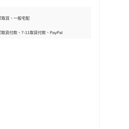
蝕刻片
舊化工具
家取貨
一般宅配
情景表現、場景製作
家取貨付款
7-11取貨付款
PayPal
模型膠水
其他工具