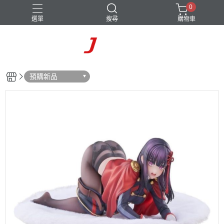
0
選單
搜尋
購物車
預購新品