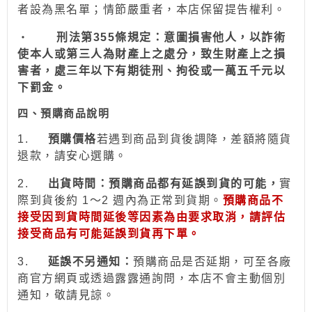
者設為
黑名單；情節嚴重者，
本店保留提告權利
。
‧
刑法第355條規定：意圖損害他人，以詐術
使本人或第三人為財產上之處分，致生財產上之損
害者，處三年以下有期徒刑、拘役或一萬五千元以
下罰金。
四、預購商品說明
1.
預購價格
若
遇到
商品到貨後調降，差額將隨貨
退款，請安心
選
購。
2.
出貨時間：預購商品都有延誤到貨的可能，
實
際到貨後約 1～2 週內為正常到貨期。
預購商品不
接受因到貨時間
延後
等因素為由要求取消，請評估
接受商品有可能延誤到貨再下單。
3.
延誤不另通知：
預購商品是否延期，可至各廠
商官方網頁或透過露露通詢問，本店不會主動個別
通
知
，敬請見諒。