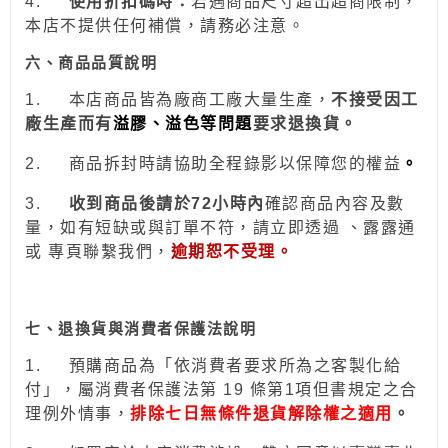
4.
使用折扣碼時：
若遇商品尺寸超出超商限制，
本店不提供任何補償，請務必注意。
六、商品品質說明
1.
本店商品皆為廠商工廠大量生產，
不接受因工
廠生產而有
溢膠、溢色等問題
要求退換貨。
2.
商品拆封時請協助全程錄影以保障您的權益
。
3.
收到商品後請於
72
小時
內
確認商品內容及數
量，如有短缺或與訂單不符，請立即透過
、露露通
或
專頁
聯繫我們，
逾期恕不受理。
七、退換貨與消費者保護法說明
1.
預購商品為「依消費者要求所為之客製化給
付」，屬消費者保護法第 19 條第1項但書規定之合
理例外情事，
排除七日無條件退貨解除權之適用
。