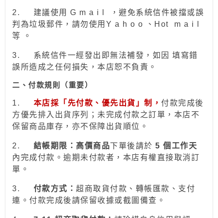
2.
建議使用 G m a i l ，避免系統信件被擋或誤
判為垃圾郵件，請勿使用Y a h o o 、Hot
m a i l
等 。
3.
系統信件一經發出即無法補發，如因 填寫錯
誤所造成之任何損失，本店恕不負責。
二、付款規則（重要）
1.
本店採「先付款、優先出貨」制，
付款完成後
方優先排入出貨序列；未完成付款之訂單，本店不
保留商品庫存，亦不保障出貨順位。
2.
結帳期限：
高價商品
下單後請於
5 個工作天
內完成付款。逾期未付款者，本店有權直接取消訂
單。
3.
付款方式：
超商取貨付款、
轉帳
匯款、支付
連。付款完成後請保留收據或截圖備查。