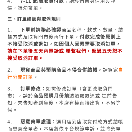
4.
7-11
超商取貨付款：
請珍惜自身信用與評
價，請勿棄單。
三、訂單確認與取消規則
1.
下
單前請務必確認
商品名稱、款式、數量、結
帳方式及取貨門市後再行下單，
付款完成後原則上
不接受取消或退訂，如因個人因素需要取消訂單，
請在下單後五天內電話或 聯繫我們，超過五天恕不
接受取消訂單。
2.
現貨商品與預購商品不得合併結帳
，
請買家
自
行分開訂單
。
3.
訂
單修改：
如需修改訂單（含更改取貨門
市），請於
商品預購月份前
透過
露露通
或
提前
告
知，未告知者到貨後，本店有權直接出貨，不另等
候。
4.
惡意棄單處理：
選用
店到店取貨付款
方式結帳
而惡意棄單者，本店將依平台規範申訴，並
將棄單