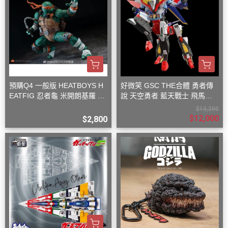
預購Q4 一般版 HEATBOYS H
好微笑 GSC THE合體 勇者傳
EATFIG 忍者龜 米開朗基羅 1/
說 天空勇者 藍天戰士 飛馬戰
9
士
$13,200
$12,000
$2,800