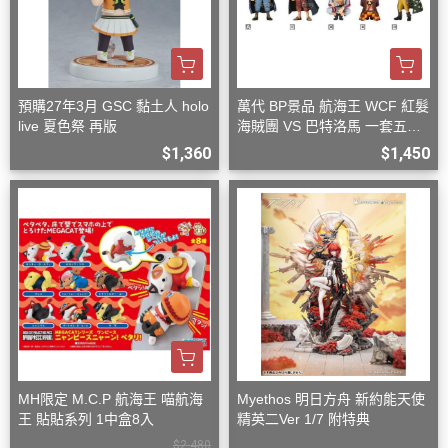
預購27年3月 GSC 黏土人 holo
萬代 BP景品 航海王 WCF 紅髮
live 夏色祭 再版
海賊團 VS 巴特洛馬 一套五款
+一隨機
$1,360
$1,450
MH限定 M.C.P 航海王 喵航海
Myethos 明日方舟 新約能天使
王 貼貼系列 1中盒8入
精英二Ver 1/7 附特典
$2,480