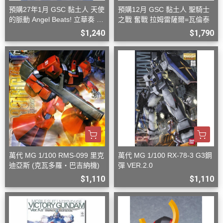
預購27年1月 GSC 黏土人 天使
預購12月 GSC 黏土人 聖騎士
的脈動 Angel Beats! 立華奏 再
之戰 奮戰 拉姆雷薩爾=瓦倫泰
版
$1,240
$1,790
萬代 MG 1/100 RMS-099 里克
萬代 MG 1/100 RX-78-3 G3鋼
迪亞斯 (克瓦多羅・巴吉納機)
彈 VER.2.0
$1,110
$1,110