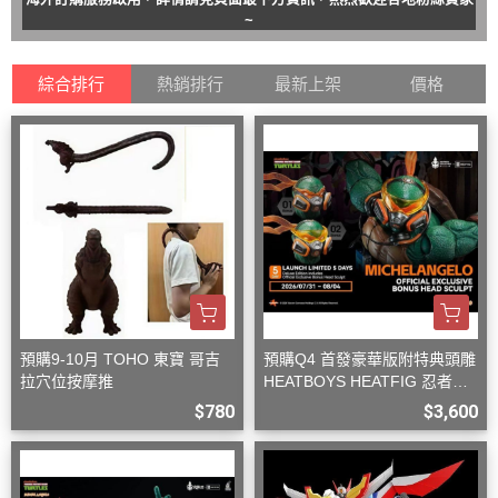
~
綜合排行
熱銷排行
最新上架
價格
預購9-10月 TOHO 東寶 哥吉
預購Q4 首發豪華版附特典頭雕
拉穴位按摩推
HEATBOYS HEATFIG 忍者龜
米開朗基羅 1/9
$780
$3,600