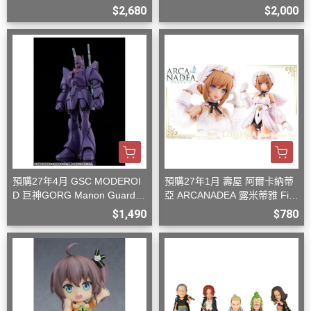
型
$2,680
$2,000
預購27年4月 GSC MODEROI
預購27年1月 壽屋 阿爾卡納蒂
D 巨神GORG Manon Guardia
亞 ARCANADEA 露米蒂雅 Firs
n 組裝模型
t Engage Ver. 組裝
$1,490
$780