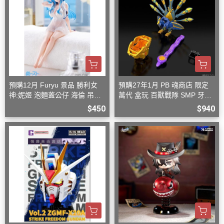
預購12月 Furyu 景品 勝利女
預購27年1月 PB 魂商店 限定
神:妮姬 泡麵蓋公仔 海倫 吊帶
萬代 盒玩 百獸戰隊 SMP 牙吠
洋裝ver.(附特典)
孔雀王 & 牙吠眼鏡蛇
$450
$940