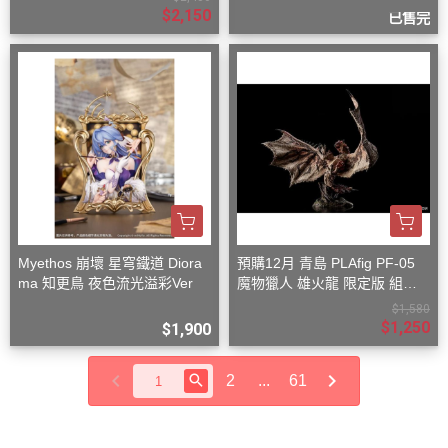
$2,150
已售完
Myethos 崩壞 星穹鐵道 Diora
預購12月 青島 PLAfig PF-05
ma 知更鳥 夜色流光溢彩Ver
魔物獵人 雄火龍 限定版 組裝
模型
$1,580
$1,250
$1,900
2
...
61