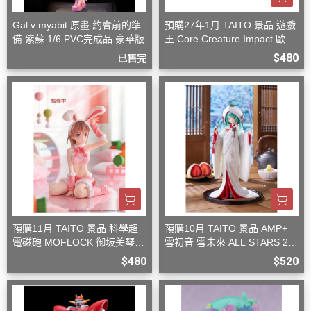
Gal.v myabit 原畫 約會前的準
預購27年1月 TAITO 景品 遊戲
備 紫蘇 1/6 PVC完成品 豪華版
王 Core Creature Impact 歐西
里斯的天空龍
$480
已售完
預購11月 TAITO 景品 科學超
預購10月 TAITO 景品 AMP+
電磁砲 MOFLOCK 御坂美琴
雪初音 雪未來 ALL STARS 20
毛絨兔女郎裝
13版 白無垢
$480
$520