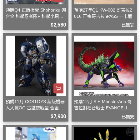
預購Q4 正版授權 Shohoriku 砌
預購27年Q1 KW-002 哥吉拉2
合金 科學忍者隊F 科學小飛俠
016 正宗哥吉拉 iPASS 一卡通
旋風斯巴達
$2,580
已售完
預購11月 CCSTOYS 超級機器
預購12月 S.H.MonsterArts 哥
人大戰OG 古鐵夜戰型 合金可
吉拉對福音戰士 EVANGELION
動完成品
初號機 G覺醒形態
$7,900
已售完