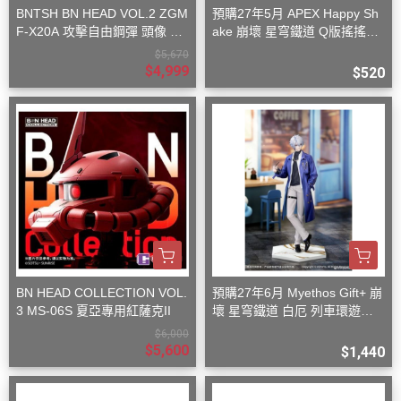
BNTSH BN HEAD VOL.2 ZGM
預購27年5月 APEX Happy Sh
F-X20A 攻擊自由鋼彈 頭像 53
ake 崩壞 星穹鐵道 Q版搖搖樂
x59x32cm
波提歐
$5,670
$4,999
$520
BN HEAD COLLECTION VOL.
預購27年6月 Myethos Gift+ 崩
3 MS-06S 夏亞專用紅薩克II
壞 星穹鐵道 白厄 列車環遊記V
er 1/8
$6,000
$5,600
$1,440