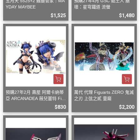
五月天 5525+2 雞腿管家｜MA
預購27年4月 GSC 黏土人 崩
YDAY MAYBEE
壞：星穹鐵道 流螢
$1,525
$1,480
預購27年2月 壽屋 阿爾卡納蒂
萬代 代理 Figuarts ZERO 鬼滅
亞 ARCANADEA 薇兒蕾特 Firs
之刃 上弦之貳 童磨
t Engage Ver. 組裝
$830
$2,200