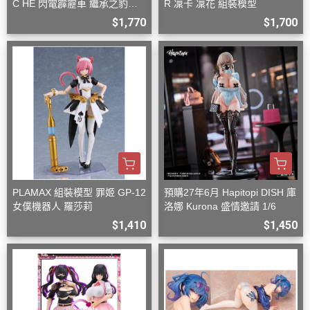
C HE 閃電霹靂車 繼承之豹魂
R 凜卡 凜花 組裝模型
美洲豹 Z-6 Z-7 套組
$1,770
$1,700
PLAMAX 組裝模型 罪姬 GP-12
預購27年6月 Hapitopi DISH 庫
女僕機器人 羅莎莉
洛娜 Kurona 盛情邀請 1/6
$1,410
$1,450