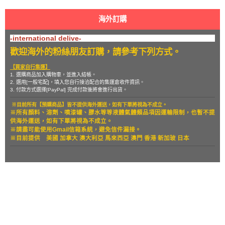
海外訂購
-international delive-
歡迎海外的粉絲朋友訂購，請參考下列方式。
【買家自行集運】
1. 選購商品加入購物車，並進入結帳。
2. 選用[一般宅配]，填入您自行接洽配合的集運倉收件資訊。
3. 付款方式選擇[PayPal] 完成付款後將會進行出貨。
※目前所有【預購商品】皆不提供海外運送，如有下單將視為不成立。
※所有顏料、溶劑、噴漆罐、膠水等等液體氣體類品項因運輸限制，也暫
不提
供海外運送，如有下單將視為不成立。
※請盡可能使用Gmail信箱系統，避免信件漏接。
※目前提供
美國 加拿大 澳大利亞 馬來西亞 澳門 香港 新加玻 日本
關於
全部商品