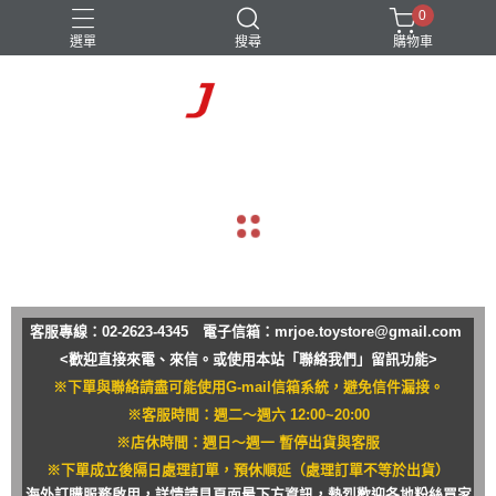
0
選單
搜尋
購物車
navigate_before
navigate_next
客服專線：02-2623-4345 電子信箱：
mrjoe.toystore@gmail.com
<歡迎直接來電、來信。或使用本站「聯絡我們」留訊功能>
※下單與聯絡請盡可能使用G-mail信箱系統，避免信件漏接。
※客服時間：週二～週六 12:00~20:00
※店休時間：週日～週一 暫停出貨與客服
※下單成立後隔日處理訂單，預休順延（處理訂單不等於出貨）
海外訂購服務啟用，詳情請見頁面最下方資訊，熱烈歡迎各地粉絲買家