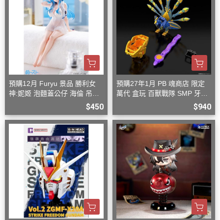
預購12月 Furyu 景品 勝利女
預購27年1月 PB 魂商店 限定
神:妮姬 泡麵蓋公仔 海倫 吊帶
萬代 盒玩 百獸戰隊 SMP 牙吠
洋裝ver.(附特典)
孔雀王 & 牙吠眼鏡蛇
$450
$940