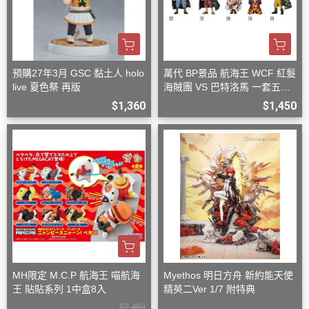
預購27年3月 GSC 黏土人 holo
萬代 BP景品 航海王 WCF 紅髮
live 夏色祭 再版
海賊團 VS 巴特洛馬 一套五款
+一隨機
$1,360
$1,450
MH限定 M.C.P 航海王 喵航海
Myethos 明日方舟 新約能天使
王 貼貼系列 1中盒8入
精英二Ver 1/7 附特典
$2,480