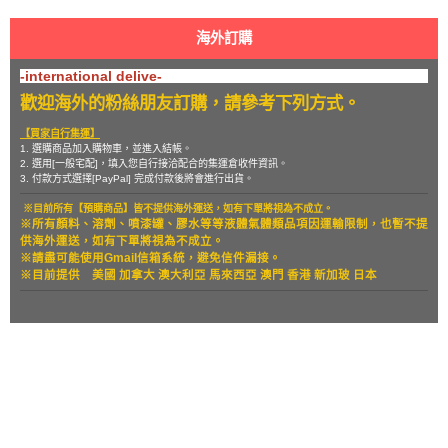
海外訂購
-international delive-
歡迎海外的粉絲朋友訂購，請參考下列方式。
【買家自行集運】
1. 選購商品加入購物車，並進入結帳。
2. 選用[一般宅配]，填入您自行接洽配合的集運倉收件資訊。
3. 付款方式選擇[PayPal] 完成付款後將會進行出貨。
※目前所有【預購商品】皆不提供海外運送，如有下單將視為不成立。
※所有顏料、溶劑、噴漆罐、膠水等等液體氣體類品項因運輸限制，也暫
不提
供海外運送，如有下單將視為不成立。
※請盡可能使用Gmail信箱系統，避免信件漏接。
※目前提供
美國 加拿大 澳大利亞 馬來西亞 澳門 香港 新加玻 日本
關於
全部商品