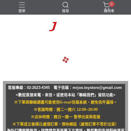
0
選單
搜尋
購物車
navigate_before
navigate_next
客服專線：02-2623-4345 電子信箱：
mrjoe.toystore@gmail.com
<歡迎直接來電、來信。或使用本站「聯絡我們」留訊功能>
※下單與聯絡請盡可能使用G-mail信箱系統，避免信件漏接。
※客服時間：週二～週六 12:00~20:00
※店休時間：週日～週一 暫停出貨與客服
※下單成立後隔日處理訂單，預休順延（處理訂單不等於出貨）
海外訂購服務啟用，詳情請見頁面最下方資訊，熱烈歡迎各地粉絲買家