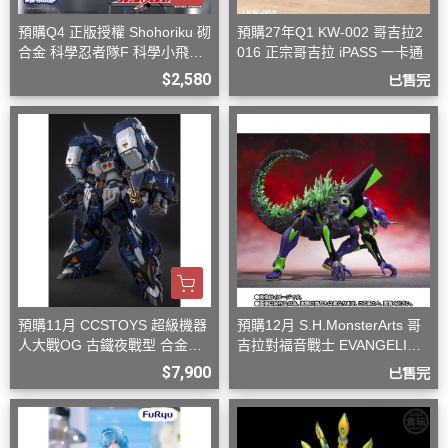
預購Q4 正版授權 Shohoriku 砌
預購27年Q1 KW-002 哥吉拉2
合金 科學忍者隊F 科學小飛俠
016 正宗哥吉拉 iPASS 一卡通
旋風斯巴達
$2,580
已售完
預購11月 CCSTOYS 超級機器
預購12月 S.H.MonsterArts 哥
人大戰OG 古鐵夜戰型 合金可
吉拉對福音戰士 EVANGELION
動完成品
初號機 G覺醒形態
$7,900
已售完