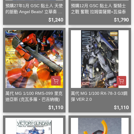
預購27年1月 GSC 黏土人 天使
預購12月 GSC 黏土人 聖騎士
的脈動 Angel Beats! 立華奏 再
之戰 奮戰 拉姆雷薩爾=瓦倫泰
版
$1,240
$1,790
萬代 MG 1/100 RMS-099 里克
萬代 MG 1/100 RX-78-3 G3鋼
迪亞斯 (克瓦多羅・巴吉納機)
彈 VER.2.0
$1,110
$1,110