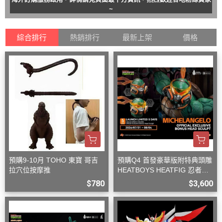
~
綜合排行
熱銷排行
最新上架
價格
預購9-10月 TOHO 東寶 哥吉
預購Q4 首發豪華版附特典頭雕
拉穴位按摩推
HEATBOYS HEATFIG 忍者龜
米開朗基羅 1/9
$780
$3,600