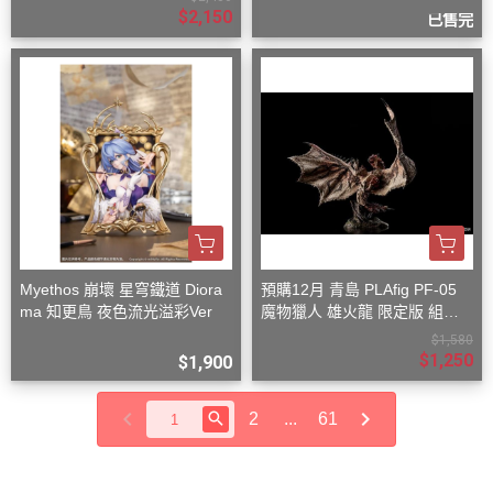
$2,150
已售完
Myethos 崩壞 星穹鐵道 Diora
預購12月 青島 PLAfig PF-05
ma 知更鳥 夜色流光溢彩Ver
魔物獵人 雄火龍 限定版 組裝
模型
$1,580
$1,250
$1,900
2
...
61