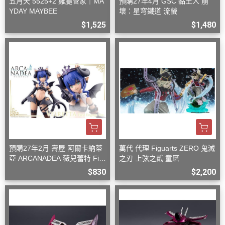
五月天 5525+2 雞腿管家｜MA
預購27年4月 GSC 黏土人 崩
YDAY MAYBEE
壞：星穹鐵道 流螢
$1,525
$1,480
預購27年2月 壽屋 阿爾卡納蒂
萬代 代理 Figuarts ZERO 鬼滅
亞 ARCANADEA 薇兒蕾特 Firs
之刃 上弦之貳 童磨
t Engage Ver. 組裝
$830
$2,200