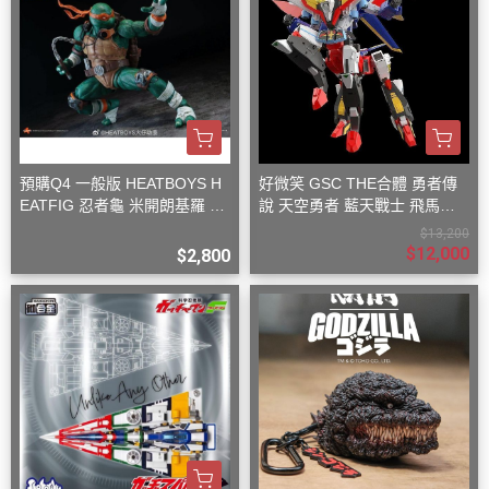
預購Q4 一般版 HEATBOYS H
好微笑 GSC THE合體 勇者傳
EATFIG 忍者龜 米開朗基羅 1/
說 天空勇者 藍天戰士 飛馬戰
9
士
$13,200
$12,000
$2,800