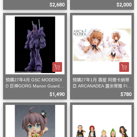
型
$2,680
$2,000
預購27年4月 GSC MODEROI
預購27年1月 壽屋 阿爾卡納蒂
D 巨神GORG Manon Guardia
亞 ARCANADEA 露米蒂雅 Firs
n 組裝模型
t Engage Ver. 組裝
$1,490
$780