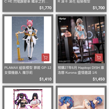
C HE 閃電霹靂車 繼承之豹魂
R 凜卡 凜花 組裝模型
美洲豹 Z-6 Z-7 套組
$1,770
$1,700
PLAMAX 組裝模型 罪姬 GP-12
預購27年6月 Hapitopi DISH 庫
女僕機器人 羅莎莉
洛娜 Kurona 盛情邀請 1/6
$1,410
$1,450