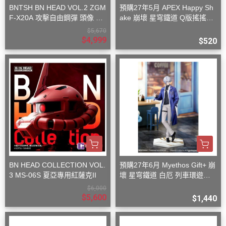
BNTSH BN HEAD VOL.2 ZGM
預購27年5月 APEX Happy Sh
F-X20A 攻擊自由鋼彈 頭像 53
ake 崩壞 星穹鐵道 Q版搖搖樂
x59x32cm
波提歐
$5,670
$4,999
$520
BN HEAD COLLECTION VOL.
預購27年6月 Myethos Gift+ 崩
3 MS-06S 夏亞專用紅薩克II
壞 星穹鐵道 白厄 列車環遊記V
er 1/8
$6,000
$5,600
$1,440