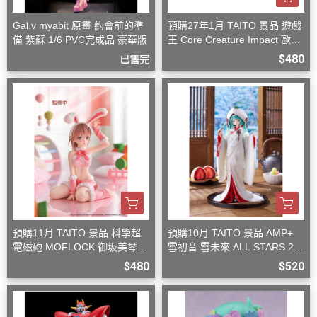
Gal.v myabit 原畫 約會前的準
預購27年1月 TAITO 景品 遊戲
備 紫蘇 1/6 PVC完成品 豪華版
王 Core Creature Impact 歐西
里斯的天空龍
$480
已售完
預購11月 TAITO 景品 科學超
預購10月 TAITO 景品 AMP+
電磁砲 MOFLOCK 御坂美琴
雪初音 雪未來 ALL STARS 20
毛絨兔女郎裝
13版 白無垢
$480
$520