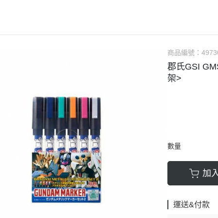
軟膠類 公仔 / 玩具
萬榮國際WJ 工具 / 漆料
MAD 蝕刻片
列印耗材樹脂
青島社軍事
GK、改造套件
車手人物/
ngelion
七龍珠
超合金魂系列
可動公仔 / 可動玩偶
彩
TAMIYA 田宮 工具耗材
MAD GK改造套件
青島社其他模型
海雅 HIYA
超人力霸王
S.H.Figuarts 可動
轉蛋 食玩 盒玩 盲盒
TAMIYA 田宮 溶劑
MAD 研磨膏系列
BE@RBRICK 庫柏力克
人
30 MINUTES FANTASY
S.H.MonsterArts 可動
動漫週邊收藏品
裝甲王牌色彩
TAMIYA 田宮 琺瑯漆
MAD 砂紙工具
商品編號：
4973
WAVE 模型套件
鋼彈
30 MINUTES MISSIONS
GUNDAM UNIVERSE
郡氏GSI G
各款式拼圖
 高階色彩
TAMIYA 田宮 水性漆
MAD 服飾
造型村 VOLKS
30 MINUTES SISTERS
Figuarts mini 可動公仔
架>
模型相關書籍
景效果
TAMIYA 田宮 硝基漆
鋼魂 水貼
孩之寶 HASBRO
開始的異世界生活
境界戰機
SMP 盒玩 組裝模型
s 風化效果漆
TAMIYA 田宮 噴罐
鋼魂 蝕刻片
風雷模型 / 風雷可動 FLA
數碼寶貝
戰隊玩具
面底漆
TAMIYA 田宮 PS 噴罐
NERON 工具系列
中動玩具 系列
海賊王/偉大的航道
萬代 運動育成手環 / 記憶卡
TAMIYA 田宮 TS 噴罐
HEDGEHOG 電子/焊接 工具
長谷川 HASEGAWA
生變成史萊姆這檔事
新世紀福音戰士 EVA
NXEDGE STYLE
數量
邊境模型 BORDER
多美 TAKARATOMY
宇宙戰艦大和號
聖鬥士聖衣神話
色彩
WAVE 膠板類
海洋堂 KAIYODO
櫻花大戰
KERORO魂
加
屬色
WAVE 膠條類
三花 TAKOM
 通靈童子
驚爆危機
WAVA 金屬棒類
山口式自在置物
金剛 怪獸宇宙
組裝人偶類
運送&付款
WAVE 改造補品
MEDICOS 超像可動
卜力
精靈寶可夢/神奇寶貝