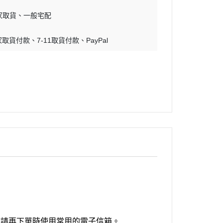
蝕刻片
家取貨
一般宅配
舊化工具
家取貨付款
7-11取貨付款
PayPal
情景表現、場景製作
模型膠水
其他工具
還請再下單時使用常用的電子信箱。