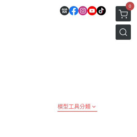
0
邊
好微笑 GoodSmile
田宮 TAMIYA
機車模型
軍事模型
模型工具分類
MODEROID 組裝模型
田宮汽車類
 3D列印相關
關於
密斯特喬模型製作報名
戰車/坦克
放大鏡工具
/ SEGA /
POP UP PARADE
田宮軍事模類
設備
模型課程介紹
軍用車輛
LED 發光組件 燈飾
黏土人 Nendoroid
田宮機車類