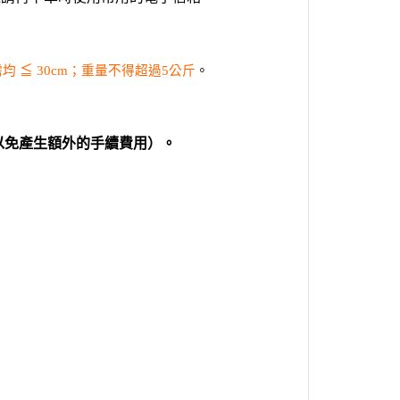
需均
≦
；重量不得超過
公斤
。
30cm
5
以免產生額外的手續費用）。