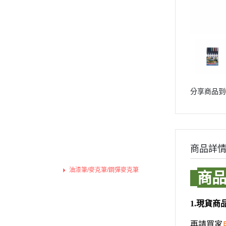
青島社 AOSHIMA
Markings 遮噴片
1/144 創鬥者系列配件包
迪士尼卡通 
其他品牌
樹脂造型套件
1/48 MEGA SIZE
LOVE LIV
汽機車模型
葉片/植物套件
1/60 PG
我的英雄
軍事模型
哈囉/迷你凱 吉祥物系列
精靈寶可
模型工具分類
SD/BB戰士
數碼寶貝
放大鏡工具
分享商品到
BB戰士 LEGENDBB
魔物獵人Mon
LED 發光組件 燈飾
SD鋼彈世界 群英集 / 三國創傑
魔神英雄
水貼紙專區
傳
斜口鉗
魔動王
刀具
BB戰士 三國傳
Marvel
商品詳
銼刀
BB戰士 SD戰國傳
DC宇宙 
油漆筆/麥克筆/鋼彈麥克筆
商
SDCS系列
無敵鐵金剛
噴筆/噴漆設備
EXSD EX-STANDARD
假面騎士 Ka
模型畫筆
現貨商
1.
EX MODEL 系列
鑷子
名偵探柯
再請買家