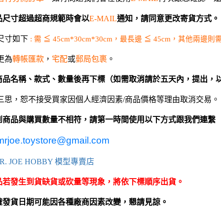
 聖鬥士星矢
HIQPARTS 工具/材料
品尺寸超過超商規範時會以
通知，請同意更改寄貨方式。
E-MAIL
DS
HOBBY BASE 工具/零件 系列
尺寸如下
需
≦
，最長邊
≦
，其他兩邊則
:
45cm*30cm*30cm
45cm
TSUNODA 角田 斜口鉗
更為
轉帳匯款
，
宅配
或
郵局包裹
。
TSUNODA 角田 工具鉗
商品名稱、款式、數量後再下標（如需取消請於五天內，提出，
USTAR 優速達
隊
MASTER TOOLS 銅棒
三思，恕不接受買家因個人經濟因素
商品價格等理由取消交易。
/
MASTER TOOLS 其他工具
奇妙冒險
到商品與購買數量不相符，請第一時間使用以下方式跟我們連繫
蓋亞 GAIA 工具
車
mrjoe.toystore@gmail.com
蓋亞 GAIA 模型漆
人大戰
模型專賣店
E7 硝基漆
R. JOE HOBBY
Ultraman
E7 溶劑
品若發生到貨缺貨或砍量等現象，將依下標順序出貨。
塞
長谷川 HASEGAWA 工具
TAR WARS
確發貨日期可能因各種廠商因素改變，懇請見諒。
GIC 虎爪工具系列