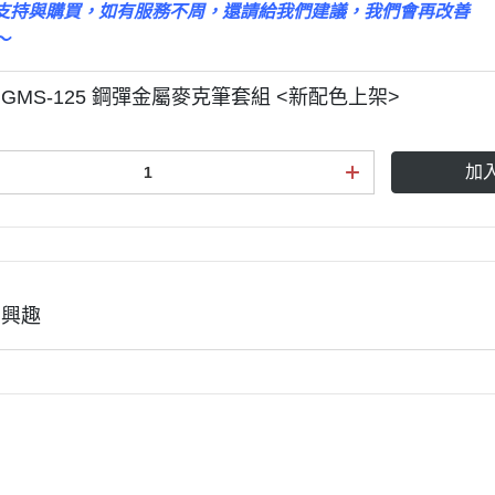
支持與購買，如有服務不周，還請給我們建議，我們會再改善
3M 研磨海綿
ansformers
～
3M 遮蓋膠帶
.k 機甲系列
3M 防毒面具/口罩
 GMS-125 鋼彈金屬麥克筆套組 <新配色上架>
GSI 郡氏 溶劑
GSI 郡氏 Mr.Color 硝基漆
加
GSI 郡氏 Mr.Color H 系列 水性
漆
GSI 郡氏 Mr.Color N 系列 環保
水性漆
有興趣
GSI 郡氏 Mr.Color SVC系列 軟
膠專用水性漆
GSI 郡氏 Mr.Color 噴罐
GSI 郡氏 Mr. Hobby 工具系列
御電館 ODENKAN 溶劑