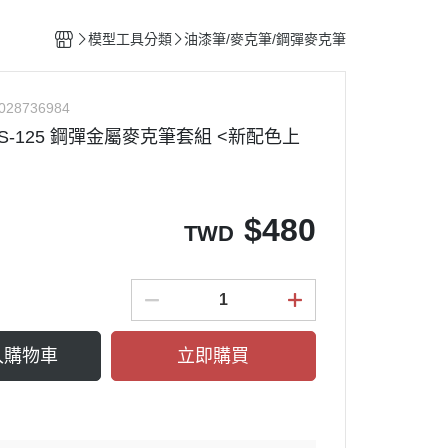
整備團隊套組
特殊/工程車種
水貼紙專區
figma可動系列
動物系列 四驅車
模型工具分類
油漆筆/麥克筆/鋼彈麥克筆
船艦類模型
斜口鉗
ACT MODE 系列
四驅車 零件 / 配件
熊
戰鬥機/飛行器
刀具
PLAMAX
028736984
戰鬥人員/裝備
銼刀
MS-125 鋼彈金屬麥克筆套組 <新配色上
油漆筆/麥克筆/鋼彈麥克筆
噴筆/噴漆設備
ME
模型畫筆
$
480
TWD
鑷子
砂紙
噴罐 補土/保護漆
補土
入購物車
立即購買
空罐
模型改造零件/膠板
金屬改造套件