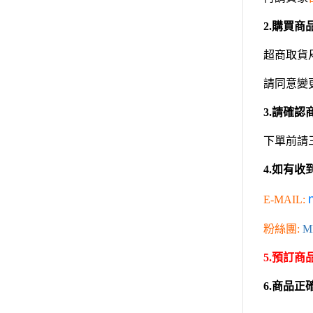
模型專用地台（Action Base)
砂紙
聖衣神話
噴罐 補土/保護漆
懷舊老模
購買商
2.
洛伊德ZOI
補土
限定版套件
初音未來
超商取貨
空罐
BUILDERS PARTS 製作家零件
頭文字D
模型改造零件/膠板
請同意變
HD
裝甲騎兵
金屬改造套件
請確認
3.
蝕刻片
攻殼機動
舊化工具
下單前請
五星物語
情景表現、場景製作
JOJO的
如有收
4.
模型膠水
閃電霹靂
其他工具
E-MAIL:
超級機器
摩多 MODO 工具漆料
粉絲團
:
M
超人力霸王 
西班牙 Acrylicos Vallejo
預訂商
5.
品牌工具漆料
超時空要
MADWORKS專區
星際大戰 S
商品正
6.
Phrozen 3D列印相關
櫻花大戰