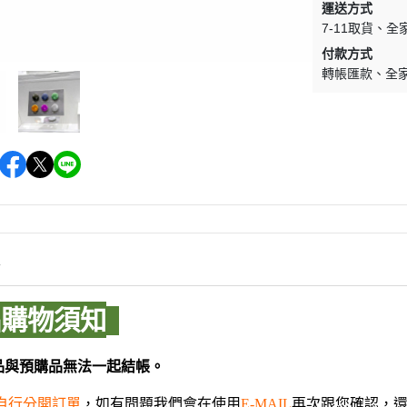
運送方式
WAVE 其他工具類
千值錬 系列
DISNEY
LBX 紙箱戰機
7-11取貨
全
WAVE 研磨工具
御模道 系列
付款方式
E
其他種類模型
轉帳匯款
全
GodHand 神之手 研磨工具
THREE ZERO 系列
學院
GodHand 神之手 畫筆類
造型大師 竹谷隆之
夢 神奇寶貝
GodHand 神之手 尖嘴鉗/工作鉗
呂旻恩作品 GK系列
類
其他品牌組裝模型
sterHunter
GodHand 神之手 斜口鉗
其他科幻模型
傳
GodHand 神之手 鑽頭類
GodHand 神之手 其他工具類
 漫威 超級英雄
情
模型向上委員會
超級英雄
品購物須知
德國 MOLOTOW 工具
 大魔神 真蓋特 系列
INFINITY 噴筆/工具
men Rider
品與預購品無法一起結帳。
IWATA 岩田 工具系列
南
自行分開訂單
，如有問題我們會在使用
再次跟您確認，
SPARMAX 噴漆設備
E-MAIL