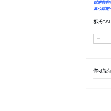
感謝您的
關於
變形金剛 Tr
真心感謝
密斯特喬模型製作報名
橫山宏 Ma
大秘寶-媽見打
郡氏GSI
AirBeast 水性漆系列
你可能