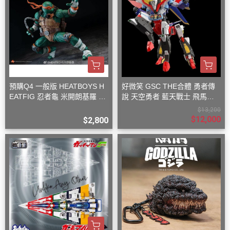
預購Q4 一般版 HEATBOYS H
好微笑 GSC THE合體 勇者傳
EATFIG 忍者龜 米開朗基羅 1/
說 天空勇者 藍天戰士 飛馬戰
9
士
$13,200
$12,000
$2,800