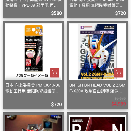
動警察 TYPE-J9 葛里風 再版
電動工具用 無限陶瓷纖維研磨
組裝模型
刷 中目
$580
$720
日本 向上委員會 PMKJ040-06
BNTSH BN HEAD VOL.2 ZGM
電動工具用 無限陶瓷纖維研磨
F-X20A 攻擊自由鋼彈 頭像 53
刷 粗目
x59x32cm
$5,670
$4,999
$720