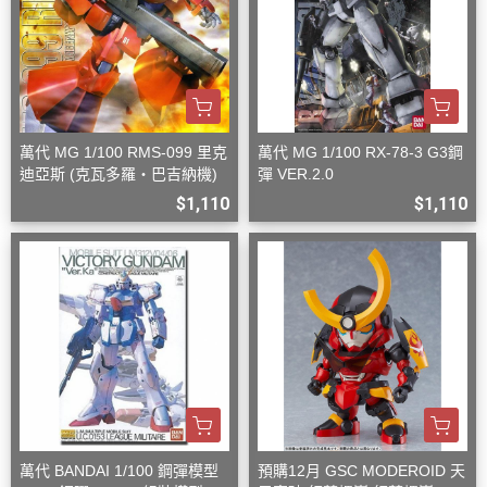
萬代 MG 1/100 RMS-099 里克
萬代 MG 1/100 RX-78-3 G3鋼
迪亞斯 (克瓦多羅・巴吉納機)
彈 VER.2.0
$1,110
$1,110
萬代 BANDAI 1/100 鋼彈模型
預購12月 GSC MODEROID 天