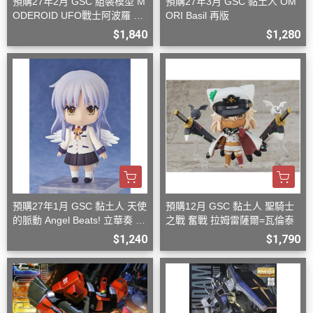
預購27年2月 GSC 組裝模型 M
預購27年3月 GSC 黏土人 OM
ODEROID UFO戰士阿波羅 大
ORI Basil 再版
阿波羅
$1,840
$1,280
預購27年1月 GSC 黏土人 天使
預購12月 GSC 黏土人 聖騎士
的脈動 Angel Beats! 立華奏 再
之戰 奮戰 拉姆雷薩爾=瓦倫泰
版
$1,240
$1,790