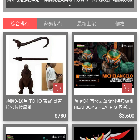
~
綜合排行
熱銷排行
最新上架
價格
預購9-10月 TOHO 東寶 哥吉
預購Q4 首發豪華版附特典頭雕
拉穴位按摩推
HEATBOYS HEATFIG 忍者龜
米開朗基羅 1/9
$780
$3,600