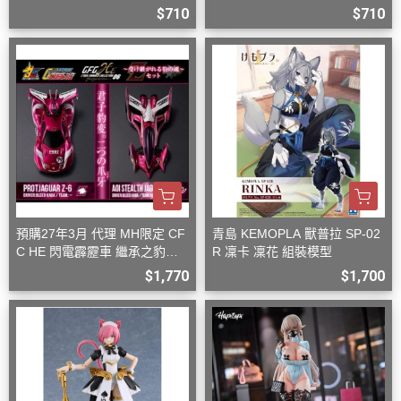
豹 Z-7
豹 Z-6
$710
$710
預購27年3月 代理 MH限定 CF
青島 KEMOPLA 獸普拉 SP-02
C HE 閃電霹靂車 繼承之豹魂
R 凜卡 凜花 組裝模型
美洲豹 Z-6 Z-7 套組
$1,770
$1,700