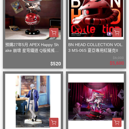
預購27年5月 APEX Happy Sh
BN HEAD COLLECTION VOL.
ake 崩壞 星穹鐵道 Q版搖搖樂
3 MS-06S 夏亞專用紅薩克II
波提歐
$6,000
$5,600
$520