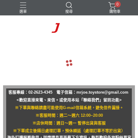
0
選單
搜尋
購物車
navigate_before
navigate_next
客服專線：02-2623-4345 電子信箱：
mrjoe.toystore@gmail.com
<歡迎直接來電、來信。或使用本站「聯絡我們」留訊功能>
※下單與聯絡請盡可能使用G-mail信箱系統，避免信件漏接。
※客服時間：週二～週六 12:00~20:00
※店休時間：週日～週一 暫停出貨與客服
※下單成立後隔日處理訂單，預休順延（處理訂單不等於出貨）
海外訂購服務啟用，詳情請見頁面最下方資訊，熱烈歡迎各地粉絲買家