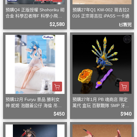
預購Q4 正版授權 Shohoriku 砌
預購27年Q1 KW-002 哥吉拉2
合金 科學忍者隊F 科學小飛俠
016 正宗哥吉拉 iPASS 一卡通
旋風斯巴達
$2,580
已售完
預購12月 Furyu 景品 勝利女
預購27年1月 PB 魂商店 限定
神:妮姬 泡麵蓋公仔 海倫 吊帶
萬代 盒玩 百獸戰隊 SMP 牙吠
洋裝ver.(附特典)
孔雀王 & 牙吠眼鏡蛇
$450
$940