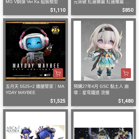
MG V鋼彈 Ver.Ka 組裝模型
元突破 紅蓮螺巖 紅蓮螺巖 再
版 組裝模型
$1,110
$850
五月天 5525+2 雞腿管家｜MA
預購27年4月 GSC 黏土人 崩
YDAY MAYBEE
壞：星穹鐵道 流螢
$1,525
$1,480