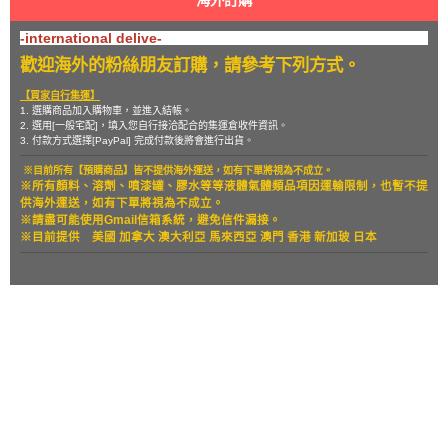
海外訂購
-international delive-
歡迎海外的粉絲朋友訂購，請參考下列方式。
【買家自行集運】
1. 選購商品加入購物車，並進入結帳。
2. 選用[一般宅配]，填入您自行接洽配合的集運倉收件資訊。
3. 付款方式選擇[PayPal] 完成付款後將會進行出貨。
※目前所有【預購商品】皆不提供海外運送，如有下單將視為不成立。
※所有顏料、溶劑、噴漆罐、膠水等等液體氣體類品項因運輸限制，也暫
不提
供海外運送，如有下單將視為不成立。
※請盡可能使用Gmail信箱系統，避免信件漏接。
※目前提供
美國 加拿大 澳大利亞 馬來西亞 澳門 香港 新加玻 日本
關於
全部商品
付款方式說明