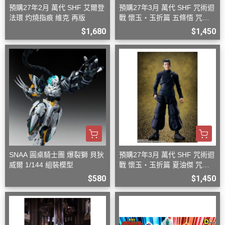
預購27年2月 萬代 SHF 艾爾登
預購27年3月 萬代 SHF 咒術迴
法環 灼燒指痕 維克 再版
戰 懷玉‧玉折篇 五條悟 咒術
高專 再版
$1,680
$1,450
SNAA 圓桌騎士團 爆裂獅 貝狄
預購27年3月 萬代 SHF 咒術迴
威爾 1/144 組裝模型
戰 懷玉‧玉折篇 夏油傑 咒術
高專 再版
$580
$1,450